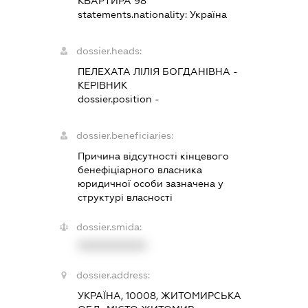
КВАРТИРА 98
statements.nationality:
Україна
dossier.heads:
ПЕЛЕХАТА ЛІЛІЯ БОГДАНІВНА
-
КЕРІВНИК
dossier.position -
dossier.beneficiaries:
Причина відсутності кінцевого
бенефіціарного власника
юридичної особи зазначена у
структурі власності
dossier.smida:
XXXXXXXXXX
dossier.address:
УКРАЇНА, 10008, ЖИТОМИРСЬКА