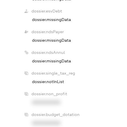
dossier.esvDebt
dossier.missingData
dossier.ndsPayer
dossier.missingData
dossier.ndsAnnul
dossier.missingData
dossier.single_tax_reg
dossier.notInList
dossier.non_profit
XXXXXXXXXX
dossier.budget_dotation
XXXXXXXXXX