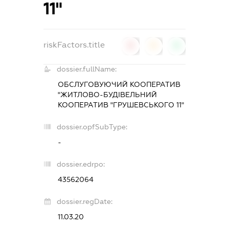
11"
riskFactors.title
0
0
0
dossier.fullName:
ОБСЛУГОВУЮЧИЙ КООПЕРАТИВ
"ЖИТЛОВО-БУДІВЕЛЬНИЙ
КООПЕРАТИВ "ГРУШЕВСЬКОГО 11"
dossier.opfSubType:
-
dossier.edrpo:
43562064
dossier.regDate:
11.03.20