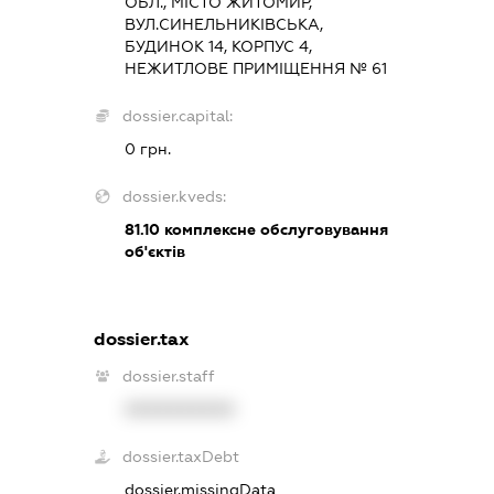
ОБЛ., МІСТО ЖИТОМИР,
ВУЛ.СИНЕЛЬНИКІВСЬКА,
БУДИНОК 14, КОРПУС 4,
НЕЖИТЛОВЕ ПРИМІЩЕННЯ № 61
dossier.capital:
0 грн.
dossier.kveds:
81.10
комплексне обслуговування
об'єктів
dossier.tax
dossier.staff
XXXXXXXXXX
dossier.taxDebt
dossier.missingData