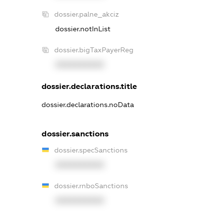
dossier.palne_akciz
dossier.notInList
dossier.bigTaxPayerReg
XXXXXXXXXX
dossier.declarations.title
dossier.declarations.noData
dossier.sanctions
dossier.specSanctions
XXXXXXXXXX
dossier.rnboSanctions
XXXXXXXXXX