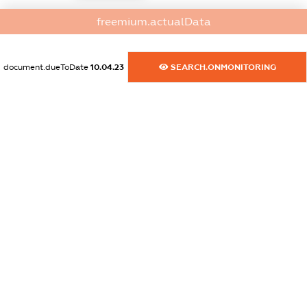
dossier.commercial_info.activity
freemium.actualData
XXXXXXXXXX
document.dueToDate
10.04.23
SEARCH.ONMONITORING
freemium.exampleText_1
freemium.exampleText_2
freemium.anonymousPerSearch2
FREEMIUM.DETAILS
FREEMIUM.REGISTER