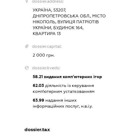
dossier.address:
УКРАЇНА, 53207,
ДНІПРОПЕТРОВСЬКА ОБЛ., МІСТО
НІКОПОЛЬ, ВУЛИЦЯ ПАТРІОТІВ
УКРАЇНИ, БУДИНОК 164,
КВАРТИРА 13
dossier.capital:
2 000 грн.
dossier.kveds:
58.21
видання комп'ютерних ігор
62.03
діяльність із керування
комп'ютерним устаткованням
63.99
надання інших
інформаційних послуг, н.в.і.у.
dossier.tax