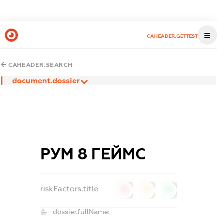
CAHEADER.GETTEST
CAHEADER.SEARCH
document.dossier
РУМ 8 ГЕЙМС
riskFactors.title
0
0
0
dossier.fullName: