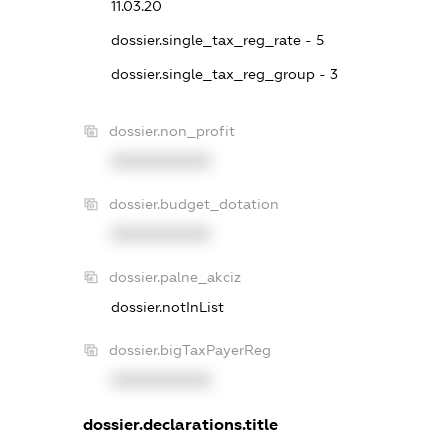
11.03.20
dossier.single_tax_reg_rate - 5
dossier.single_tax_reg_group - 3
dossier.non_profit
XXXXXXXXXX
dossier.budget_dotation
XXXXXXXXXX
dossier.palne_akciz
dossier.notInList
dossier.bigTaxPayerReg
XXXXXXXXXX
dossier.declarations.title