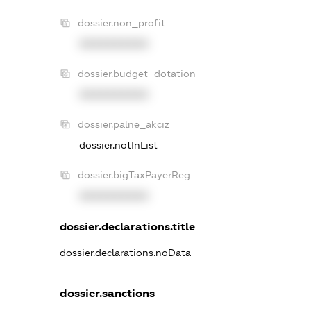
dossier.non_profit
XXXXXXXXXX
dossier.budget_dotation
XXXXXXXXXX
dossier.palne_akciz
dossier.notInList
dossier.bigTaxPayerReg
XXXXXXXXXX
dossier.declarations.title
dossier.declarations.noData
dossier.sanctions