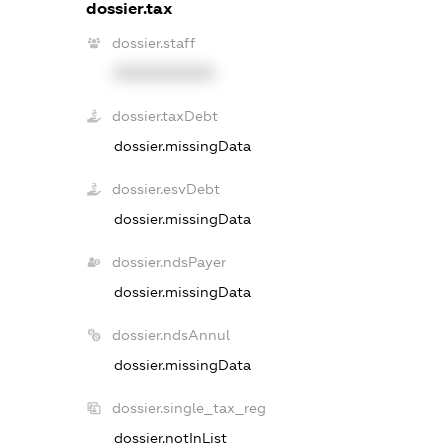
dossier.tax
dossier.staff
XXXXXXXXXX
dossier.taxDebt
dossier.missingData
dossier.esvDebt
dossier.missingData
dossier.ndsPayer
dossier.missingData
dossier.ndsAnnul
dossier.missingData
dossier.single_tax_reg
dossier.notInList