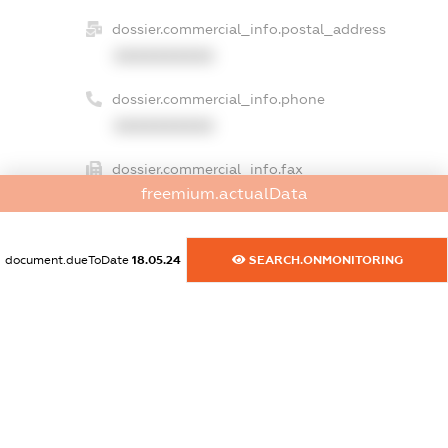
dossier.commercial_info.postal_address
XXXXXXXXXX
dossier.commercial_info.phone
XXXXXXXXXX
dossier.commercial_info.fax
freemium.actualData
XXXXXXXXXX
dossier.commercial_info.email
document.dueToDate
18.05.24
SEARCH.ONMONITORING
XXXXXXXXXX
dossier.commercial_info.website
XXXXXXXXXX
dossier.commercial_info.activity
XXXXXXXXXX