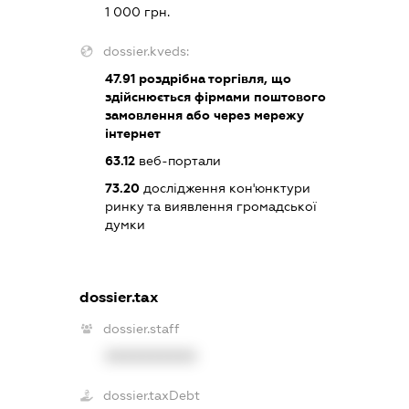
1 000 грн.
dossier.kveds:
47.91
роздрібна торгівля, що
здійснюється фірмами поштового
замовлення або через мережу
інтернет
63.12
веб-портали
73.20
дослідження кон'юнктури
ринку та виявлення громадської
думки
dossier.tax
dossier.staff
XXXXXXXXXX
dossier.taxDebt