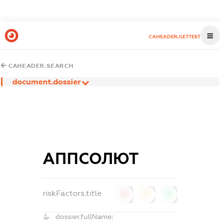
CAHEADER.GETTEST
CAHEADER.SEARCH
document.dossier
АППСОЛЮТ
riskFactors.title
0
0
0
dossier.fullName: