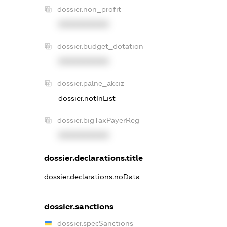
dossier.non_profit
XXXXXXXXXX
dossier.budget_dotation
XXXXXXXXXX
dossier.palne_akciz
dossier.notInList
dossier.bigTaxPayerReg
XXXXXXXXXX
dossier.declarations.title
dossier.declarations.noData
dossier.sanctions
dossier.specSanctions