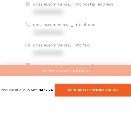
dossier.commercial_info.postal_address
XXXXXXXXXX
dossier.commercial_info.phone
XXXXXXXXXX
dossier.commercial_info.fax
XXXXXXXXXX
dossier.commercial_info.email
freemium.actualData
XXXXXXXXXX
dossier.commercial_info.website
document.dueToDate
04.12.24
SEARCH.ONMONITORING
XXXXXXXXXX
dossier.commercial_info.activity
XXXXXXXXXX