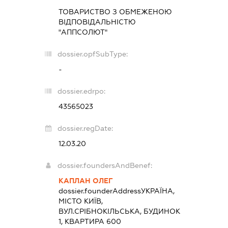
ТОВАРИСТВО З ОБМЕЖЕНОЮ
ВІДПОВІДАЛЬНІСТЮ
"АППСОЛЮТ"
dossier.opfSubType:
-
dossier.edrpo:
43565023
dossier.regDate:
12.03.20
dossier.foundersAndBenef:
КАПЛАН ОЛЕГ
dossier.founderAddress
УКРАЇНА,
МІСТО КИЇВ,
ВУЛ.СРІБНОКІЛЬСЬКА, БУДИНОК
1, КВАРТИРА 600