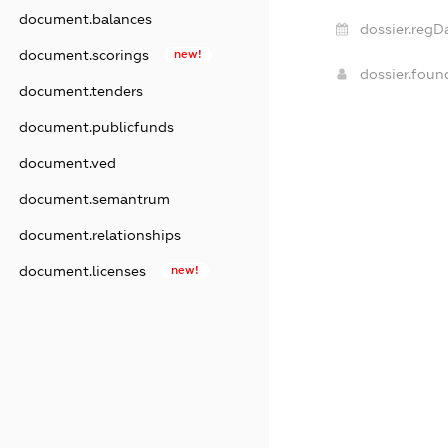
document.balances
dossier.regD
document.scorings
new!
dossier.fou
document.tenders
document.publicfunds
document.ved
document.semantrum
document.relationships
document.licenses
new!