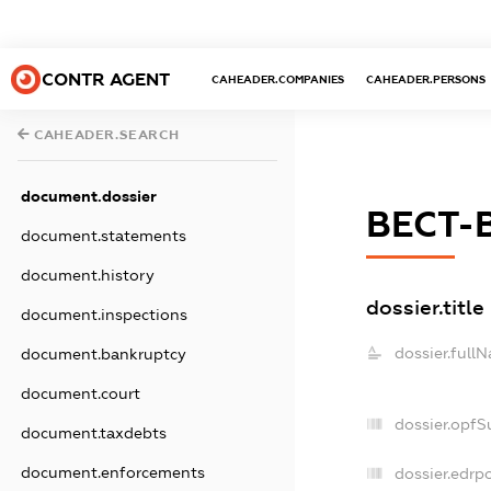
CONTR AGENT
CAHEADER.COMPANIES
CAHEADER.PERSONS
CAHEADER.SEARCH
document.dossier
ВЕСТ-
document.statements
document.history
dossier.title
document.inspections
dossier.full
document.bankruptcy
document.court
dossier.opfS
document.taxdebts
document.enforcements
dossier.edrpo