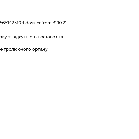
35651425104
dossier.from 31.10.21
зку з:
вiдсутнiсть поставок та
онтролюючого органу.