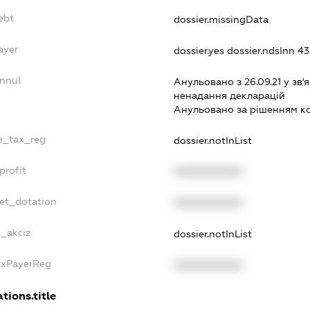
ebt
dossier.missingData
ayer
dossier.yes
dossier.ndsInn 4
Annul
Анульовано з 26.09.21 у зв'я
ненадання декларацiй
Анульовано за рiшенням к
le_tax_reg
dossier.notInList
profit
XXXXXXXXXX
get_dotation
XXXXXXXXXX
e_akciz
dossier.notInList
TaxPayerReg
XXXXXXXXXX
tions.title