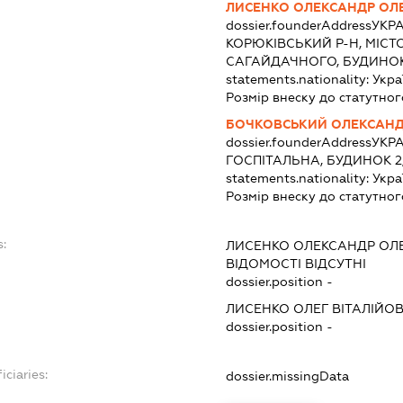
ЛИСЕНКО ОЛЕКСАНДР ОЛ
dossier.founderAddress
УКРА
КОРЮКІВСЬКИЙ Р-Н, МІСТ
САГАЙДАЧНОГО, БУДИНОК
statements.nationality:
Укра
Розмір внеску до статутног
БОЧКОВСЬКИЙ ОЛЕКСАНД
dossier.founderAddress
УКРА
ГОСПІТАЛЬНА, БУДИНОК 2
statements.nationality:
Укра
Розмір внеску до статутног
s:
ЛИСЕНКО ОЛЕКСАНДР ОЛ
ВІДОМОСТІ ВІДСУТНІ
dossier.position -
ЛИСЕНКО ОЛЕГ ВІТАЛІЙО
dossier.position -
iciaries:
dossier.missingData