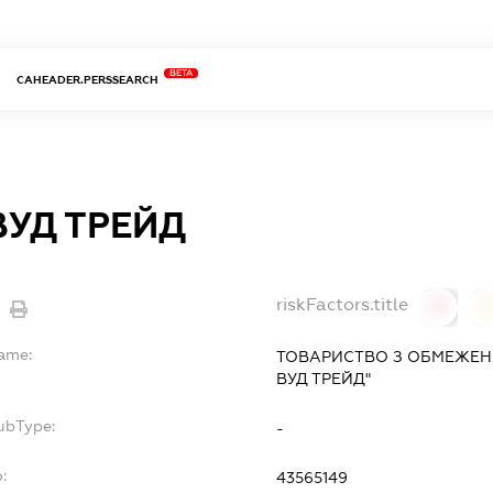
BETA
CAHEADER.PERSSEARCH
ВУД ТРЕЙД
riskFactors.title
0
Name:
ТОВАРИСТВО З ОБМЕЖЕНО
ВУД ТРЕЙД"
ubType:
-
:
43565149