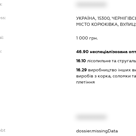
a:
XXXXXXXXXX
ss:
УКРАЇНА, 15300, ЧЕРНІГІВ
МІСТО КОРЮКІВКА, ВУЛИ
l:
1 000 грн.
:
46.90
неспеціалізована опт
16.10
лісопильне та стругал
16.29
виробництво інших ви
виробів з корка, соломки т
плетіння
XXXXXXXXXX
ebt
dossier.missingData