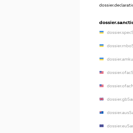
dossier.declarat
dossier.sancti
dossier.spec
dossier.rnbo
dossier.amku
dossier.ofac
dossier.ofa
dossier.gbSa
dossier.ausS
dossier.euSa