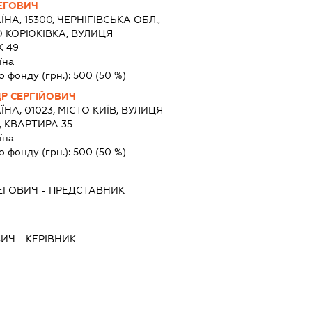
ЕГОВИЧ
ЇНА, 15300, ЧЕРНІГІВСЬКА ОБЛ.,
О КОРЮКІВКА, ВУЛИЦЯ
 49
їна
о фонду (грн.):
500
(50 %)
Р СЕРГІЙОВИЧ
ЇНА, 01023, МІСТО КИЇВ, ВУЛИЦЯ
, КВАРТИРА 35
їна
о фонду (грн.):
500
(50 %)
ЕГОВИЧ
-
ПРЕДСТАВНИК
ВИЧ
-
КЕРІВНИК