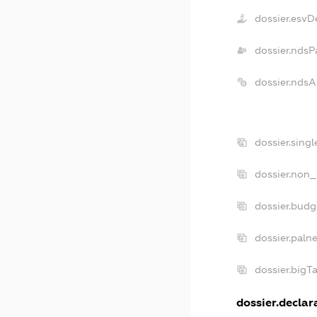
dossier.esvD
dossier.ndsP
dossier.nds
dossier.sing
dossier.non_
dossier.bud
dossier.paln
dossier.big
dossier.declara