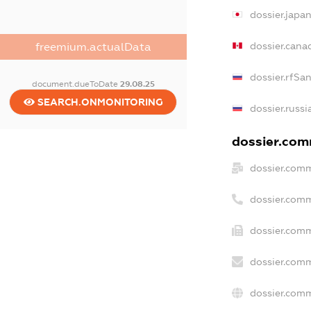
dossier.japa
dossier.cana
freemium.actualData
dossier.rfSa
document.dueToDate
29.08.25
SEARCH.ONMONITORING
dossier.russi
dossier.comm
dossier.comm
dossier.com
dossier.comm
dossier.comm
dossier.comm