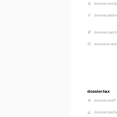
dossier.smid
dossier.addre
dossier.capita
dossier.kveds
dossier.tax
dossier.staff
dossier.taxD