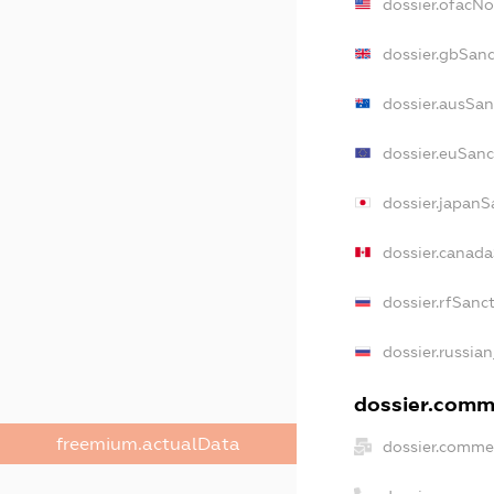
dossier.ofacN
dossier.gbSanc
dossier.ausSan
dossier.euSanc
dossier.japanS
dossier.canad
dossier.rfSanc
dossier.russian
dossier.comme
freemium.actualData
dossier.commer