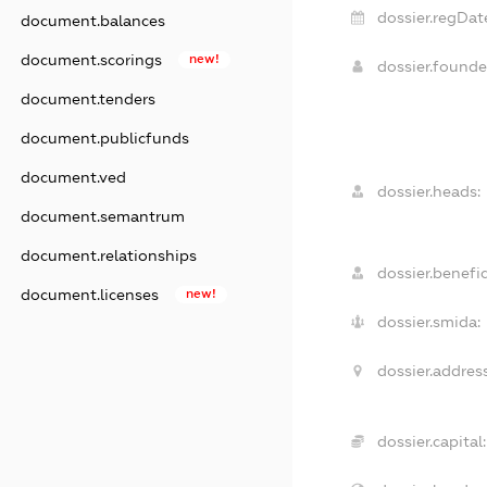
dossier.regDat
document.balances
document.scorings
new!
dossier.found
document.tenders
document.publicfunds
document.ved
dossier.heads:
document.semantrum
document.relationships
dossier.benefic
document.licenses
new!
dossier.smida:
dossier.address
dossier.capital: