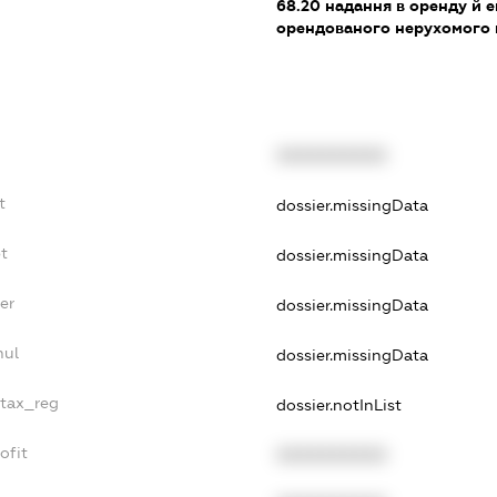
68.20
надання в оренду й е
орендованого нерухомого
XXXXXXXXXX
t
dossier.missingData
t
dossier.missingData
er
dossier.missingData
nul
dossier.missingData
_tax_reg
dossier.notInList
ofit
XXXXXXXXXX