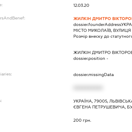
e:
12.03.20
ersAndBenef:
ЖИЛКІН ДМИТРО ВІКТОР
dossier.founderAddress
УКРА
МІСТО МИКОЛАЇВ, ВУЛИЦЯ
Розмір внеску до статутног
ЖИЛКІН ДМИТРО ВІКТОРО
dossier.position -
iaries:
dossier.missingData
XXXXXXXXXX
:
УКРАЇНА, 79005, ЛЬВІВСЬК
ЄВГЕНА ПЕТРУШЕВИЧА, Б
200 грн.