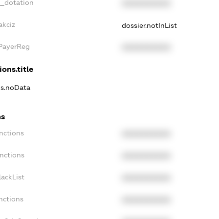
t_dotation
XXXXXXXXXX
akciz
dossier.notInList
xPayerReg
XXXXXXXXXX
ions.title
ns.noData
ns
nctions
XXXXXXXXXX
nctions
XXXXXXXXXX
ackList
XXXXXXXXXX
nctions
XXXXXXXXXX