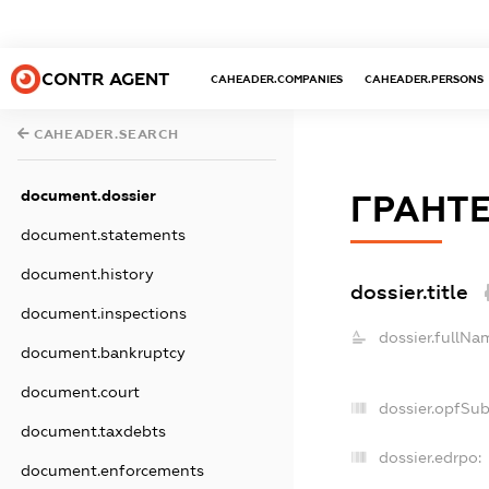
CONTR AGENT
CAHEADER.COMPANIES
CAHEADER.PERSONS
CAHEADER.SEARCH
document.dossier
ГРАНТ
document.statements
document.history
dossier.title
document.inspections
dossier.fullNa
document.bankruptcy
document.court
dossier.opfSu
document.taxdebts
dossier.edrpo:
document.enforcements