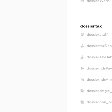
dossier.kveds:
dossier.tax
dossier.staff
dossier.taxDeb
dossier.esvDeb
dossier.ndsPay
dossier.ndsAn
dossier.single
dossier.non_pr