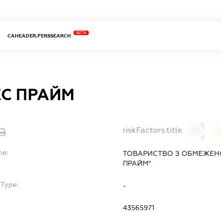
BETA
CAHEADER.PERSSEARCH
ЕС ПРАЙМ
riskFactors.title
0
0
me:
ТОВАРИСТВО З ОБМЕЖЕН
ПРАЙМ"
bType:
-
43565971