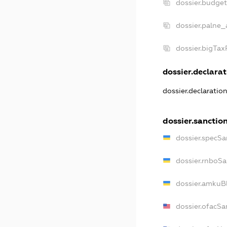
dossier.budge
dossier.palne_
dossier.bigTa
dossier.declarat
dossier.declaratio
dossier.sanctio
dossier.specSa
dossier.rnboSa
dossier.amkuBl
dossier.ofacSa