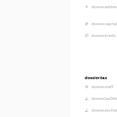
dossier.addres
dossier.capital
dossier.kveds:
dossier.tax
dossier.staff
dossier.taxDe
dossier.esvDe