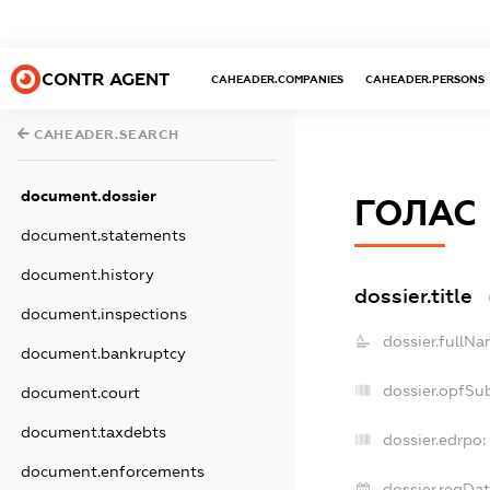
CONTR AGENT
CAHEADER.COMPANIES
CAHEADER.PERSONS
CAHEADER.SEARCH
document.dossier
ГОЛАС
document.statements
document.history
dossier.title
document.inspections
dossier.fullNa
document.bankruptcy
dossier.opfSu
document.court
document.taxdebts
dossier.edrpo:
document.enforcements
dossier.regDat