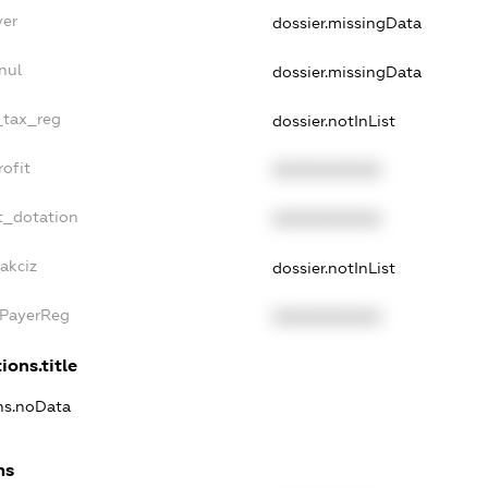
yer
dossier.missingData
nul
dossier.missingData
e_tax_reg
dossier.notInList
rofit
XXXXXXXXXX
t_dotation
XXXXXXXXXX
akciz
dossier.notInList
xPayerReg
XXXXXXXXXX
ions.title
ons.noData
ns