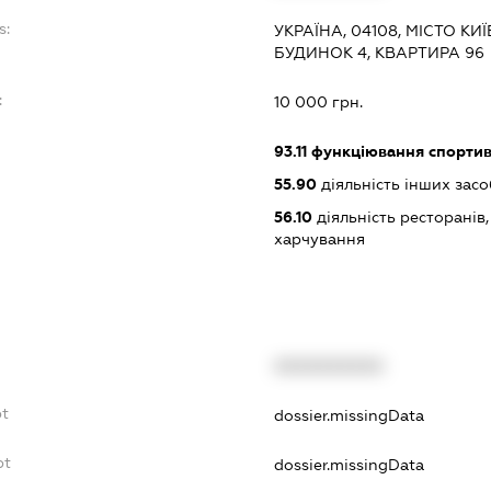
s:
УКРАЇНА, 04108, МІСТО К
БУДИНОК 4, КВАРТИРА 96
:
10 000 грн.
93.11
функціювання спортив
55.90
діяльність інших зас
56.10
діяльність ресторанів
харчування
XXXXXXXXXX
bt
dossier.missingData
bt
dossier.missingData