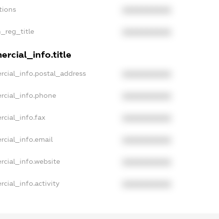
tions
XXXXXXXXXX
n_reg_title
XXXXXXXXXX
rcial_info.title
rcial_info.postal_address
XXXXXXXXXX
rcial_info.phone
XXXXXXXXXX
rcial_info.fax
XXXXXXXXXX
rcial_info.email
XXXXXXXXXX
rcial_info.website
XXXXXXXXXX
cial_info.activity
XXXXXXXXXX