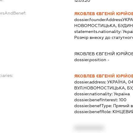
12.03.20
ersAndBenef:
ЯКОВЛЕВ ЄВГЕНІЙ ЮРІЙО
dossier.founderAddress
УКРА
НОВОМОСТИЦЬКА, БУДИНО
statements.nationality:
Укра
Розмір внеску до статутног
ЯКОВЛЕВ ЄВГЕНІЙ ЮРІЙО
dossier.position -
iaries:
ЯКОВЛЕВ ЄВГЕНІЙ ЮРІЙО
dossier.address:
УКРАЇНА, 04
ВУЛ.НОВОМОСТИЦЬКА, БУ
dossier.nationality:
Україна
dossier.benefInterest:
100
dossier.benefType:
Прямий в
dossier.benefRole:
КІНЦЕВИ
XXXXXXXXXX