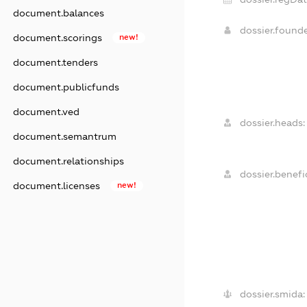
document.balances
dossier.found
document.scorings
new!
document.tenders
document.publicfunds
document.ved
dossier.heads:
document.semantrum
document.relationships
dossier.benefic
document.licenses
new!
dossier.smida: