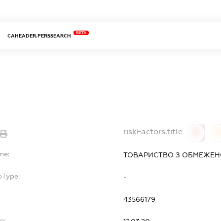
BETA
CAHEADER.PERSSEARCH
riskFactors.title
0
0
me:
ТОВАРИСТВО З ОБМЕЖЕНО
bType:
-
43566179
e: