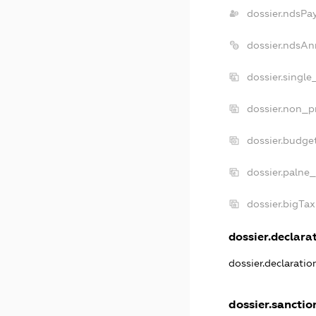
dossier.ndsPa
dossier.ndsAn
dossier.singl
dossier.non_p
dossier.budge
dossier.palne_
dossier.bigTa
dossier.declarat
dossier.declarati
dossier.sanctio