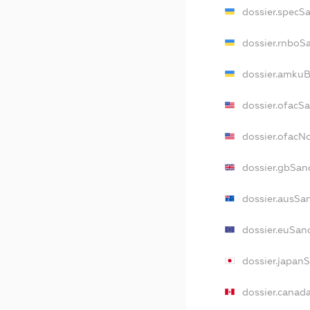
dossier.specS
dossier.rnboS
dossier.amkuB
dossier.ofacS
dossier.ofac
dossier.gbSan
dossier.ausSa
dossier.euSan
dossier.japan
dossier.canad