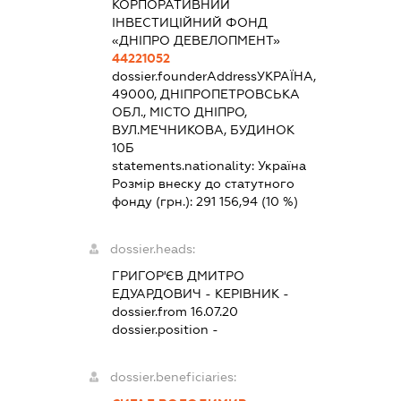
КОРПОРАТИВНИЙ
ІНВЕСТИЦІЙНИЙ ФОНД
«ДНІПРО ДЕВЕЛОПМЕНТ»
44221052
dossier.founderAddress
УКРАЇНА,
49000, ДНІПРОПЕТРОВСЬКА
ОБЛ., МІСТО ДНІПРО,
ВУЛ.МЕЧНИКОВА, БУДИНОК
10Б
statements.nationality:
Україна
Розмір внеску до статутного
фонду (грн.):
291 156,94
(10 %)
dossier.heads:
ГРИГОР'ЄВ ДМИТРО
ЕДУАРДОВИЧ
-
КЕРІВНИК
-
dossier.from 16.07.20
dossier.position -
dossier.beneficiaries: