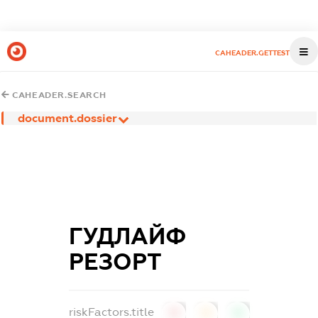
CAHEADER.GETTEST
CAHEADER.SEARCH
document.dossier
ГУДЛАЙФ
РЕЗОРТ
riskFactors.title
0
0
0