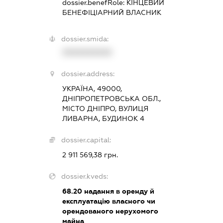
dossier.benefRole:
КІНЦЕВИЙ
БЕНЕФІЦІАРНИЙ ВЛАСНИК
dossier.smida:
XXXXXXXXXX
dossier.address:
УКРАЇНА, 49000,
ДНІПРОПЕТРОВСЬКА ОБЛ.,
МІСТО ДНІПРО, ВУЛИЦЯ
ЛИВАРНА, БУДИНОК 4
dossier.capital:
2 911 569,38 грн.
dossier.kveds:
68.20
надання в оренду й
експлуатацію власного чи
орендованого нерухомого
майна