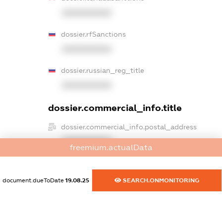
XXXXXXXXXX
dossier.rfSanctions
XXXXXXXXXX
dossier.russian_reg_title
XXXXXXXXXX
dossier.commercial_info.title
dossier.commercial_info.postal_address
XXXXXXXXXX
freemium.actualData
dossier.commercial_info.phone
XXXXXXXXXX
document.dueToDate
19.08.25
SEARCH.ONMONITORING
dossier.commercial_info.fax
XXXXXXXXXX