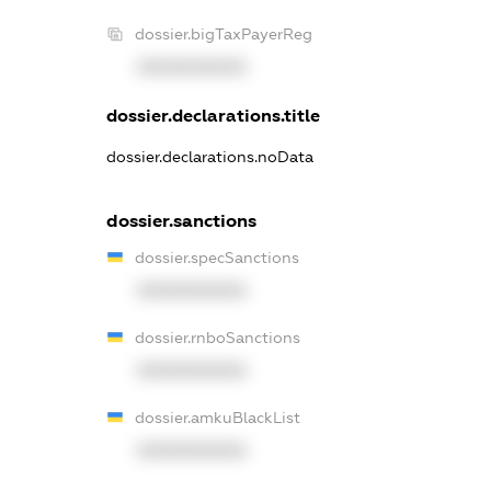
dossier.bigTaxPayerReg
XXXXXXXXXX
dossier.declarations.title
dossier.declarations.noData
dossier.sanctions
dossier.specSanctions
XXXXXXXXXX
dossier.rnboSanctions
XXXXXXXXXX
dossier.amkuBlackList
XXXXXXXXXX