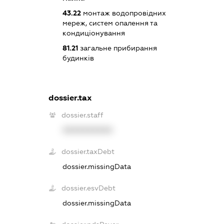
43.22
монтаж водопровідних
мереж, систем опалення та
кондиціонування
81.21
загальне прибирання
будинків
dossier.tax
dossier.staff
XXXXXXXXXX
dossier.taxDebt
dossier.missingData
dossier.esvDebt
dossier.missingData