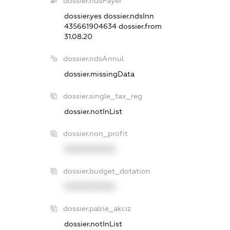
dossier.ndsPayer
dossier.yes
dossier.ndsInn
435661904634
dossier.from
31.08.20
dossier.ndsAnnul
dossier.missingData
dossier.single_tax_reg
dossier.notInList
dossier.non_profit
XXXXXXXXXX
dossier.budget_dotation
XXXXXXXXXX
dossier.palne_akciz
dossier.notInList