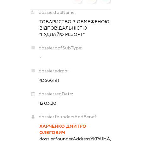
dossier.fullName:
ТОВАРИСТВО З ОБМЕЖЕНОЮ
ВІДПОВІДАЛЬНІСТЮ
"ГУДЛАЙФ РЕЗОРТ"
dossier.opfSubType:
-
dossier.edrpo:
43566191
dossier.regDate:
12.03.20
dossier.foundersAndBenef:
ХАРЧЕНКО ДМИТРО
ОЛЕГОВИЧ
dossier.founderAddress
УКРАЇНА,