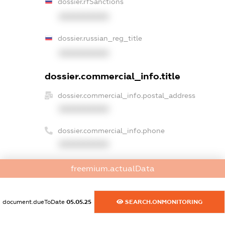
dossier.rfSanctions
XXXXXXXXXX
dossier.russian_reg_title
XXXXXXXXXX
dossier.commercial_info.title
dossier.commercial_info.postal_address
XXXXXXXXXX
dossier.commercial_info.phone
XXXXXXXXXX
dossier.commercial_info.fax
freemium.actualData
XXXXXXXXXX
dossier.commercial_info.email
document.dueToDate
05.05.25
SEARCH.ONMONITORING
XXXXXXXXXX