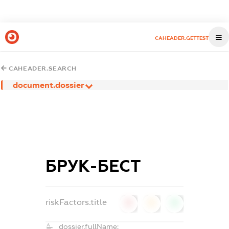
CAHEADER.GETTEST
CAHEADER.SEARCH
document.dossier
БРУК-БЕCТ
riskFactors.title
0
0
0
dossier.fullName: