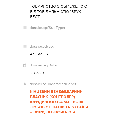
ТОВАРИСТВО З ОБМЕЖЕНОЮ
ВІДПОВІДАЛЬНІСТЮ "БРУК-
БЕCТ"
dossier.opfSubType:
-
dossier.edrpo:
43566996
dossier.regDate:
15.03.20
dossier.foundersAndBenef:
КІНЦЕВИЙ БЕНЕФІЦІАРНИЙ
ВЛАСНИК (КОНТРОЛЕР)
ЮРИДИЧНОЇ ОСОБИ - ВОВК
ЛЮБОВ СТЕПАНІВНА. УКРАЇНА.
- . 81120, ЛЬВІВСЬКА ОБЛ.,