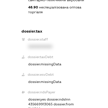
санітарно-технічними виробами
46.90
неспеціалізована оптова
торгівля
dossier.tax
dossier.staff
XXXXXXXXXX
dossier.taxDebt
dossier.missingData
dossier.esvDebt
dossier.missingData
dossier.ndsPayer
dossier.yes
dossier.ndsInn
435669913065
dossier.from