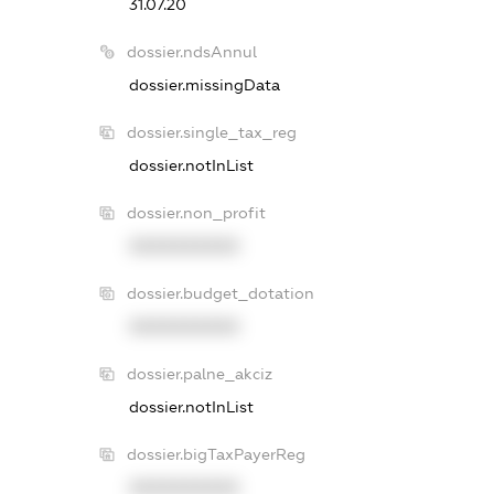
31.07.20
dossier.ndsAnnul
dossier.missingData
dossier.single_tax_reg
dossier.notInList
dossier.non_profit
XXXXXXXXXX
dossier.budget_dotation
XXXXXXXXXX
dossier.palne_akciz
dossier.notInList
dossier.bigTaxPayerReg
XXXXXXXXXX