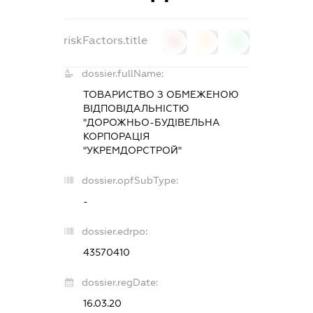
riskFactors.title
0
0
0
dossier.fullName:
ТОВАРИСТВО З ОБМЕЖЕНОЮ
ВІДПОВІДАЛЬНІСТЮ
"ДОРОЖНЬО-БУДІВЕЛЬНА
КОРПОРАЦІЯ
"УКРЕМДОРСТРОЙ"
dossier.opfSubType:
-
dossier.edrpo:
43570410
dossier.regDate:
16.03.20