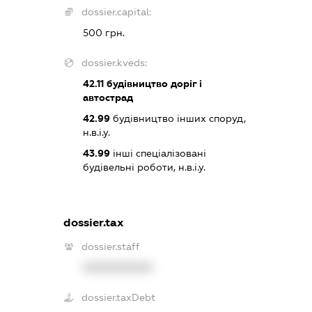
dossier.capital:
500 грн.
dossier.kveds:
42.11
будівництво доріг і
автострад
42.99
будівництво інших споруд,
н.в.і.у.
43.99
інші спеціалізовані
будівельні роботи, н.в.і.у.
dossier.tax
dossier.staff
XXXXXXXXXX
dossier.taxDebt