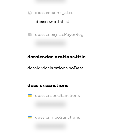
dossier.palne_akciz
dossier.notInList
dossier.bigTaxPayerReg
XXXXXXXXXX
dossier.declarations.title
dossier.declarations.noData
dossier.sanctions
dossier.specSanctions
XXXXXXXXXX
dossier.rnboSanctions
XXXXXXXXXX