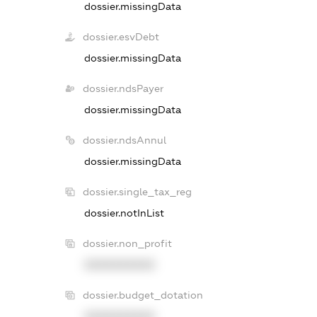
dossier.missingData
dossier.esvDebt
dossier.missingData
dossier.ndsPayer
dossier.missingData
dossier.ndsAnnul
dossier.missingData
dossier.single_tax_reg
dossier.notInList
dossier.non_profit
XXXXXXXXXX
dossier.budget_dotation
XXXXXXXXXX