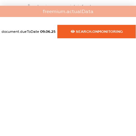
dossier.commercial_info.phone
freemium.actualData
XXXXXXXXXX
dossier.commercial_info.fax
document.dueToDate
09.06.25
SEARCH.ONMONITORING
XXXXXXXXXX
dossier.commercial_info.email
XXXXXXXXXX
dossier.commercial_info.website
XXXXXXXXXX
dossier.commercial_info.activity
XXXXXXXXXX
freemium.exampleText_1
freemium.exampleText_2