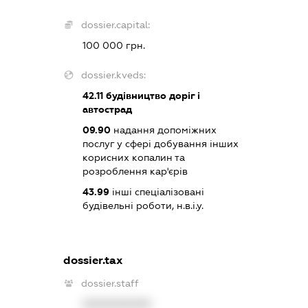
dossier.capital:
100 000 грн.
dossier.kveds:
42.11
будівництво доріг і
автострад
09.90
надання допоміжних
послуг у сфері добування інших
корисних копалин та
розроблення кар'єрів
43.99
інші спеціалізовані
будівельні роботи, н.в.і.у.
dossier.tax
dossier.staff
XXXXXXXXXX