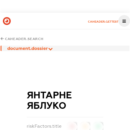
CAHEADER.GETTEST
CAHEADER.SEARCH
document.dossier
ЯНТАРНЕ
ЯБЛУКО
riskFactors.title
0
0
0