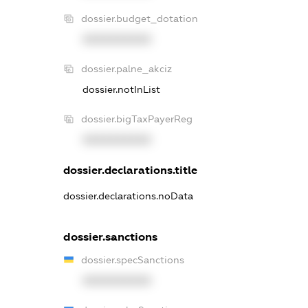
dossier.budget_dotation
XXXXXXXXXX
dossier.palne_akciz
dossier.notInList
dossier.bigTaxPayerReg
XXXXXXXXXX
dossier.declarations.title
dossier.declarations.noData
dossier.sanctions
dossier.specSanctions
XXXXXXXXXX