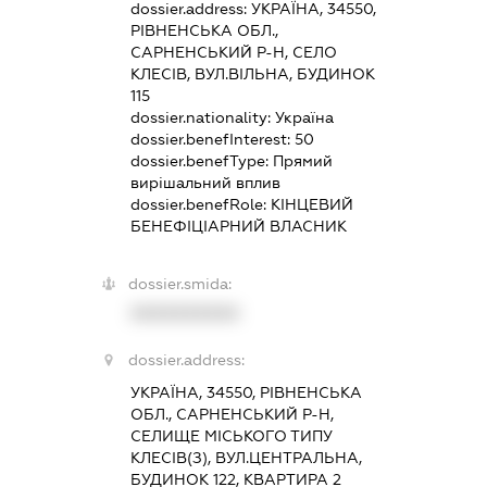
dossier.address:
УКРАЇНА, 34550,
РІВНЕНСЬКА ОБЛ.,
САРНЕНСЬКИЙ Р-Н, СЕЛО
КЛЕСІВ, ВУЛ.ВІЛЬНА, БУДИНОК
115
dossier.nationality:
Україна
dossier.benefInterest:
50
dossier.benefType:
Прямий
вирішальний вплив
dossier.benefRole:
КІНЦЕВИЙ
БЕНЕФІЦІАРНИЙ ВЛАСНИК
dossier.smida:
XXXXXXXXXX
dossier.address:
УКРАЇНА, 34550, РІВНЕНСЬКА
ОБЛ., САРНЕНСЬКИЙ Р-Н,
СЕЛИЩЕ МІСЬКОГО ТИПУ
КЛЕСІВ(З), ВУЛ.ЦЕНТРАЛЬНА,
БУДИНОК 122, КВАРТИРА 2