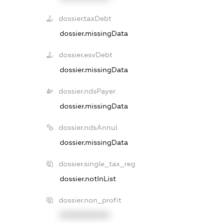
dossier.taxDebt
dossier.missingData
dossier.esvDebt
dossier.missingData
dossier.ndsPayer
dossier.missingData
dossier.ndsAnnul
dossier.missingData
dossier.single_tax_reg
dossier.notInList
dossier.non_profit
XXXXXXXXXX