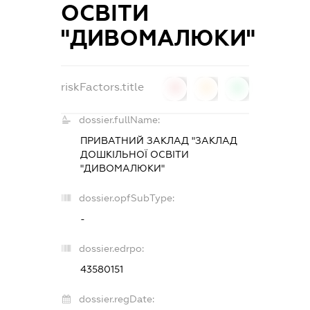
ОСВІТИ
"ДИВОМАЛЮКИ"
riskFactors.title
0
0
0
dossier.fullName:
ПРИВАТНИЙ ЗАКЛАД "ЗАКЛАД
ДОШКІЛЬНОЇ ОСВІТИ
"ДИВОМАЛЮКИ"
dossier.opfSubType:
-
dossier.edrpo:
43580151
dossier.regDate: