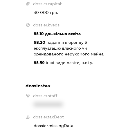
dossier.capital:
30 000 грн.
dossier.kveds:
85.10
дошкільна освіта
68.20
надання в оренду й
експлуатацію власного чи
орендованого нерухомого майна
85.59
інші види освіти, н.в.і.у.
dossier.tax
dossier.staff
XXXXXXXXXX
dossier.taxDebt
dossier.missingData