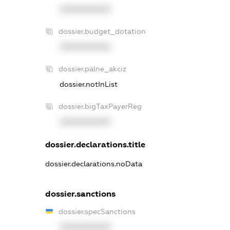
XXXXXXXXXX
dossier.budget_dotation
XXXXXXXXXX
dossier.palne_akciz
dossier.notInList
dossier.bigTaxPayerReg
XXXXXXXXXX
dossier.declarations.title
dossier.declarations.noData
dossier.sanctions
dossier.specSanctions
XXXXXXXXXX