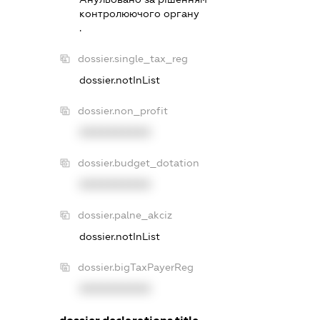
контролюючого органу
.
dossier.single_tax_reg
dossier.notInList
dossier.non_profit
XXXXXXXXXX
dossier.budget_dotation
XXXXXXXXXX
dossier.palne_akciz
dossier.notInList
dossier.bigTaxPayerReg
XXXXXXXXXX