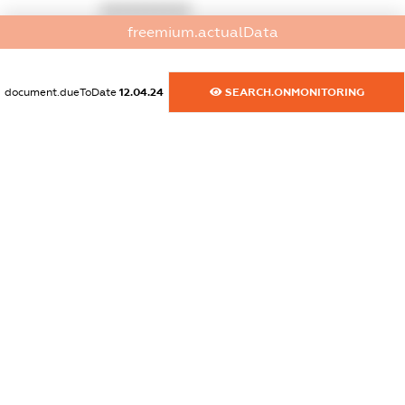
XXXXXXXXXX
freemium.actualData
dossier.commercial_info.activity
XXXXXXXXXX
document.dueToDate
12.04.24
SEARCH.ONMONITORING
freemium.exampleText_1
freemium.exampleText_2
freemium.anonymousPerSearch2
FREEMIUM.DETAILS
FREEMIUM.REGISTER