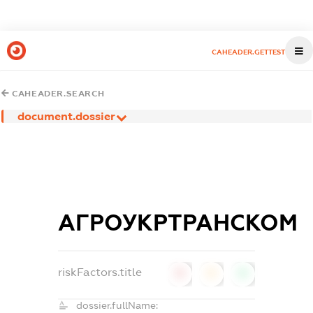
CAHEADER.GETTEST
CAHEADER.SEARCH
document.dossier
АГРОУКРТРАНСКОМ
riskFactors.title
0
0
0
dossier.fullName: