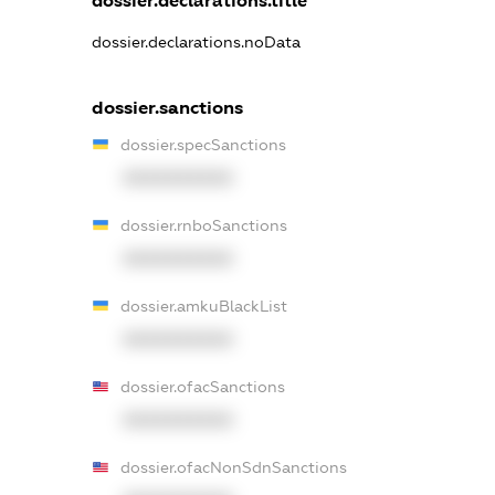
dossier.declarations.title
dossier.declarations.noData
dossier.sanctions
dossier.specSanctions
XXXXXXXXXX
dossier.rnboSanctions
XXXXXXXXXX
dossier.amkuBlackList
XXXXXXXXXX
dossier.ofacSanctions
XXXXXXXXXX
dossier.ofacNonSdnSanctions