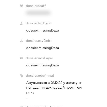
dossier.staff
XXXXXXXXXX
dossier.taxDebt
dossier.missingData
dossier.esvDebt
dossier.missingData
dossier.ndsPayer
dossier.missingData
dossier.ndsAnnul
Анульовано з 01.12.22 у зв'язку з:
ненадання декларацiй протягом
року
.