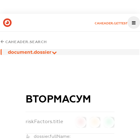
CAHEADER.GETTEST
CAHEADER.SEARCH
document.dossier
ВТОРМАСУМ
riskFactors.title
0
0
0
dossier.fullName: