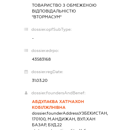
ТОВАРИСТВО З ОБМЕЖЕНОЮ
ВІДПОВІДАЛЬНІСТЮ
"ВТОРМАСУМ"
dossier.opfSubType:
-
dossier.edrpo:
43583168
dossier.regDate:
31.03.20
dossier.foundersAndBenef:
АБДУЛАЄВА ХАТІЧАХОН
КОБІЛЖЛНІВНА
dossier.founderAddress
УЗБЕКИСТАН,
170100, М.АНДИЖАН, ВУЛ.ХАН
БАЗАР, БУД.22