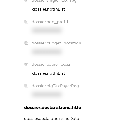
dossier.single_tax_reg
dossier.notInList
dossier.non_profit
XXXXXXXXXX
dossier.budget_dotation
XXXXXXXXXX
dossier.palne_akciz
dossier.notInList
dossier.bigTaxPayerReg
XXXXXXXXXX
dossier.declarations.title
dossier.declarations.noData