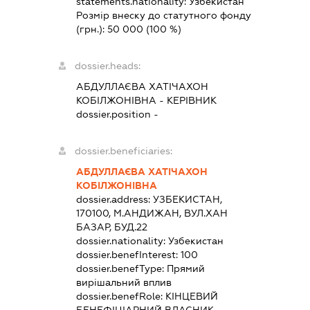
statements.nationality:
Узбекистан
Розмір внеску до статутного фонду
(грн.):
50 000
(100 %)
dossier.heads:
АБДУЛЛАЄВА ХАТІЧАХОН
КОБІЛЖОНІВНА
-
КЕРІВНИК
dossier.position -
dossier.beneficiaries:
АБДУЛЛАЄВА ХАТІЧАХОН
КОБІЛЖОНІВНА
dossier.address:
УЗБЕКИСТАН,
170100, М.АНДИЖАН, ВУЛ.ХАН
БАЗАР, БУД.22
dossier.nationality:
Узбекистан
dossier.benefInterest:
100
dossier.benefType:
Прямий
вирішальний вплив
dossier.benefRole:
КІНЦЕВИЙ
БЕНЕФІЦІАРНИЙ ВЛАСНИК