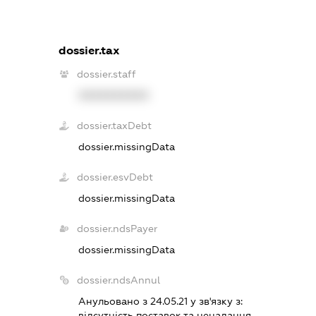
dossier.tax
dossier.staff
XXXXXXXXXX
dossier.taxDebt
dossier.missingData
dossier.esvDebt
dossier.missingData
dossier.ndsPayer
dossier.missingData
dossier.ndsAnnul
Анульовано з 24.05.21 у зв'язку з:
вiдсутнiсть поставок та ненадання