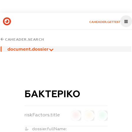
CAHEADER.GETTEST
CAHEADER.SEARCH
document.dossier
БАКТЕРІКО
riskFactors.title
0
0
0
dossier.fullName: