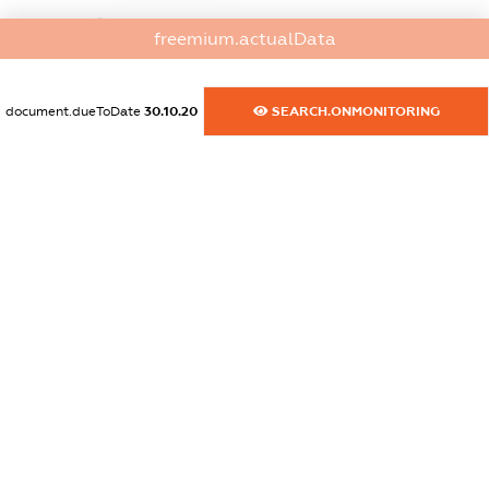
dossier.commercial_info.website
freemium.actualData
XXXXXXXXXX
dossier.commercial_info.activity
document.dueToDate
30.10.20
SEARCH.ONMONITORING
XXXXXXXXXX
freemium.exampleText_1
freemium.exampleText_2
freemium.anonymousPerSearch2
FREEMIUM.DETAILS
FREEMIUM.REGISTER