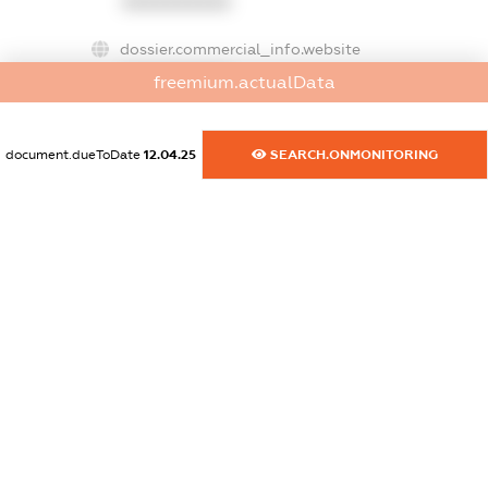
XXXXXXXXXX
dossier.commercial_info.website
XXXXXXXXXX
freemium.actualData
dossier.commercial_info.activity
XXXXXXXXXX
document.dueToDate
12.04.25
SEARCH.ONMONITORING
freemium.exampleText_1
freemium.exampleText_2
freemium.anonymousPerSearch2
FREEMIUM.DETAILS
FREEMIUM.REGISTER