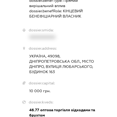
dossier.benefType:
Прямий
вирішальний вплив
dossier.benefRole:
КІНЦЕВИЙ
БЕНЕФІЦІАРНИЙ ВЛАСНИК
dossier.smida:
XXXXXXXXXX
dossier.address:
УКРАЇНА, 49098,
ДНІПРОПЕТРОВСЬКА ОБЛ., МІСТО
ДНІПРО, ВУЛИЦЯ ЛЮБАРСЬКОГО,
БУДИНОК 163
dossier.capital:
10 000 грн.
dossier.kveds:
46.77
оптова торгівля відходами та
брухтом