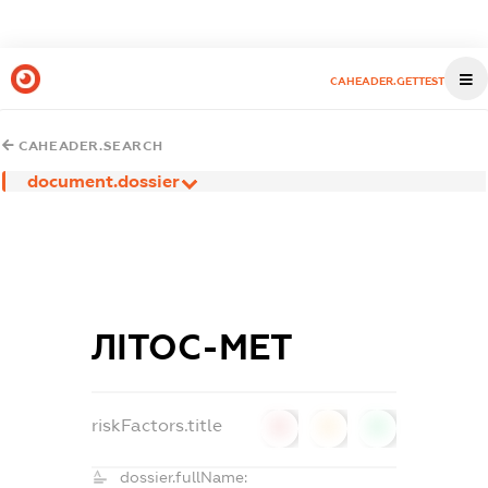
CAHEADER.GETTEST
CAHEADER.SEARCH
document.dossier
ЛІТОС-МЕТ
riskFactors.title
0
0
0
dossier.fullName: