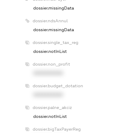
dossier.missingData
dossier.ndsAnnul
dossier.missingData
dossier.single_tax_reg
dossier.notInList
dossier.non_profit
XXXXXXXXXX
dossier.budget_dotation
XXXXXXXXXX
dossier.palne_akciz
dossier.notInList
dossier.bigTaxPayerReg