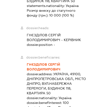
БУДИНОК 118, КВАРТИРА 50
statements.nationality:
Україна
Розмір внеску до статутного
фонду (грн.):
10 000
(100 %)
dossier.heads:
ГНЄЗДІЛОВ СЕРГІЙ
ВОЛОДИМИРОВИЧ
-
КЕРІВНИК
dossier.position -
dossier.beneficiaries:
ГНЄЗДІЛОВ СЕРГІЙ
ВОЛОДИМИРОВИЧ
dossier.address:
УКРАЇНА, 49100,
ДНІПРОПЕТРОВСЬКА ОБЛ., МІСТО
ДНІПРО, ВУЛ.НАБЕРЕЖНА
ПЕРЕМОГИ, БУДИНОК 118,
КВАРТИРА 50
dossier.nationality:
Україна
dossier.benefInterest:
100