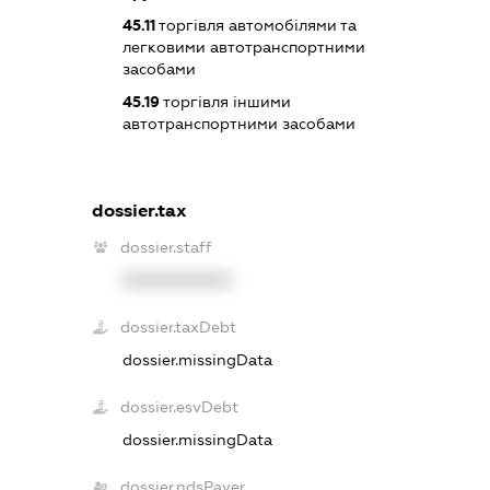
45.11
торгівля автомобілями та
легковими автотранспортними
засобами
45.19
торгівля іншими
автотранспортними засобами
dossier.tax
dossier.staff
XXXXXXXXXX
dossier.taxDebt
dossier.missingData
dossier.esvDebt
dossier.missingData
dossier.ndsPayer