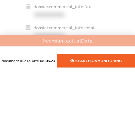
dossier.commercial_info.fax
XXXXXXXXXX
dossier.commercial_info.email
XXXXXXXXXX
freemium.actualData
dossier.commercial_info.website
XXXXXXXXXX
document.dueToDate
08.03.23
SEARCH.ONMONITORING
dossier.commercial_info.activity
XXXXXXXXXX
freemium.exampleText_1
freemium.exampleText_2
freemium.anonymousPerSearch2
FREEMIUM.DETAILS
FREEMIUM.REGISTER