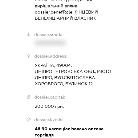
вирішальний вплив
dossier.benefRole:
КІНЦЕВИЙ
БЕНЕФІЦІАРНИЙ ВЛАСНИК
dossier.smida:
XXXXXXXXXX
dossier.address:
УКРАЇНА, 49004,
ДНІПРОПЕТРОВСЬКА ОБЛ., МІСТО
ДНІПРО, ВУЛ.СВЯТОСЛАВА
ХОРОБРОГО, БУДИНОК 12
dossier.capital:
200 000 грн.
dossier.kveds:
46.90
неспеціалізована оптова
торгівля