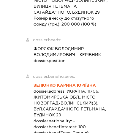
МІСТО НОВОГРАД-ВОЛИНСЬКИЙ,
ВУЛИЦЯ ГЕТЬМАНА
САГАЙДАЧНОГО, БУДИНОК 29
Розмір внеску до статутного
фонду (грн.):
200 000
(100 %)
dossier.heads:
ФОРСЮК ВОЛОДИМИР
ВОЛОДИМИРОВИЧ
-
КЕРІВНИК
dossier.position -
dossier.beneficiaries:
ЗЕЛЮНКО КАРИНА ЮРІЇВНА
dossier.address:
УКРАЇНА, 11706,
ЖИТОМИРСЬКА ОБЛ., МІСТО
НОВОГРАД-ВОЛИНСЬКИЙ(З),
ВУЛ.САГАЙДАЧНОГО ГЕТЬМАНА,
БУДИНОК 29
dossier.nationality:
-
dossier.benefInterest:
100
dossier.benefType:
Прямий