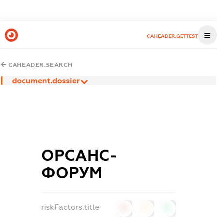
CAHEADER.GETTEST
CAHEADER.SEARCH
document.dossier
ОРСАНС-
ФОРУМ
riskFactors.title
0
0
0