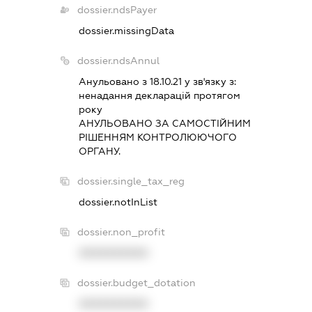
dossier.ndsPayer
dossier.missingData
dossier.ndsAnnul
Анульовано з 18.10.21 у зв'язку з:
ненадання декларацiй протягом
року
АНУЛЬОВАНО ЗА САМОСТIЙНИМ
РIШЕННЯМ КОНТРОЛЮЮЧОГО
ОРГАНУ.
dossier.single_tax_reg
dossier.notInList
dossier.non_profit
XXXXXXXXXX
dossier.budget_dotation
XXXXXXXXXX