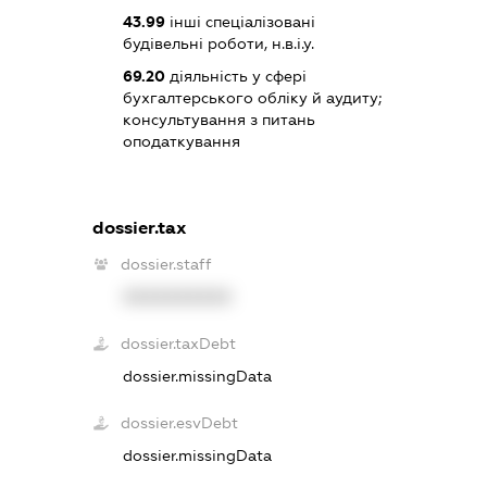
43.99
інші спеціалізовані
будівельні роботи, н.в.і.у.
69.20
діяльність у сфері
бухгалтерського обліку й аудиту;
консультування з питань
оподаткування
dossier.tax
dossier.staff
XXXXXXXXXX
dossier.taxDebt
dossier.missingData
dossier.esvDebt
dossier.missingData