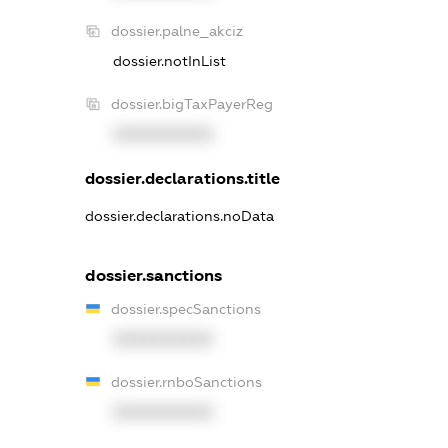
dossier.palne_akciz
dossier.notInList
dossier.bigTaxPayerReg
XXXXXXXXXX
dossier.declarations.title
dossier.declarations.noData
dossier.sanctions
dossier.specSanctions
XXXXXXXXXX
dossier.rnboSanctions
XXXXXXXXXX