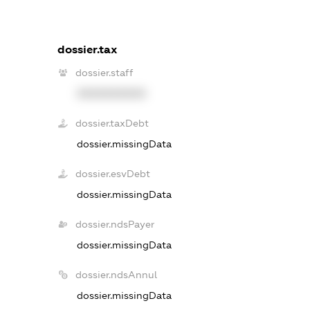
dossier.tax
dossier.staff
XXXXXXXXXX
dossier.taxDebt
dossier.missingData
dossier.esvDebt
dossier.missingData
dossier.ndsPayer
dossier.missingData
dossier.ndsAnnul
dossier.missingData