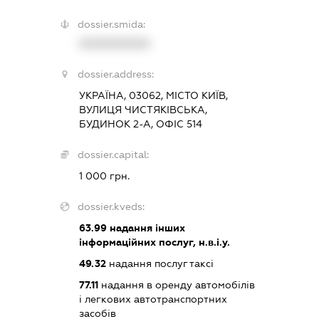
dossier.smida:
XXXXXXXXXX
dossier.address:
УКРАЇНА, 03062, МІСТО КИЇВ,
ВУЛИЦЯ ЧИСТЯКІВСЬКА,
БУДИНОК 2-А, ОФІС 514
dossier.capital:
1 000 грн.
dossier.kveds:
63.99
надання інших
інформаційних послуг, н.в.і.у.
49.32
надання послуг таксі
77.11
надання в оренду автомобілів
і легкових автотранспортних
засобів