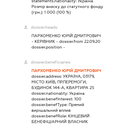
statements.nationality:
Україна
Розмір внеску до статутного фонду
(грн.):
1 000
(100 %)
dossier.heads:
ПАРХОМЕНКО ЮРІЙ ДМИТРОВИЧ
-
КЕРІВНИК
- dossier.from 22.09.20
dossier.position -
dossier.beneficiaries:
ПАРХОМЕНКО ЮРІЙ ДМИТРОВИЧ
dossier.address:
УКРАЇНА, 03179,
МІСТО КИЇВ, ПР.ПЕРЕМОГИ,
БУДИНОК 144-А, КВАРТИРА 25
dossier.nationality:
Україна
dossier.benefInterest:
100
dossier.benefType:
Прямий
вирішальний вплив
dossier.benefRole:
КІНЦЕВИЙ
БЕНЕФІЦІАРНИЙ ВЛАСНИК