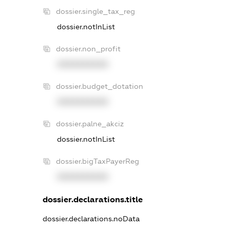
dossier.single_tax_reg
dossier.notInList
dossier.non_profit
XXXXXXXXXX
dossier.budget_dotation
XXXXXXXXXX
dossier.palne_akciz
dossier.notInList
dossier.bigTaxPayerReg
XXXXXXXXXX
dossier.declarations.title
dossier.declarations.noData