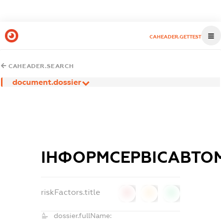
CAHEADER.GETTEST
CAHEADER.SEARCH
document.dossier
ІНФОРМСЕРВІСАВТО
riskFactors.title
0
0
0
dossier.fullName: