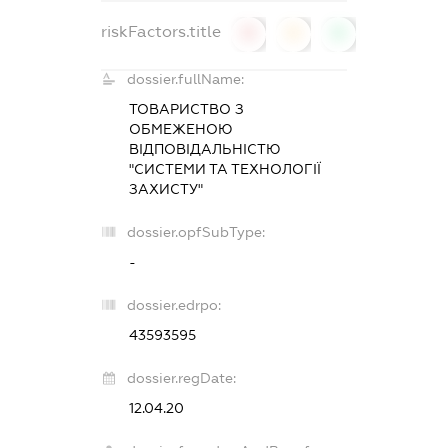
riskFactors.title
0
0
0
dossier.fullName:
ТОВАРИСТВО З
ОБМЕЖЕНОЮ
ВІДПОВІДАЛЬНІСТЮ
"СИСТЕМИ ТА ТЕХНОЛОГІЇ
ЗАХИСТУ"
dossier.opfSubType:
-
dossier.edrpo:
43593595
dossier.regDate:
12.04.20