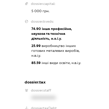
dossier.capital:
5 000 грн.
dossier.kveds:
74.90
інша професійна,
наукова та технічна
діяльність, н.в.і.у.
25.99
виробництво інших
готових металевих виробів,
н.в.і.у.
85.59
інші види освіти, н.в.і.у.
dossier.tax
dossier.staff
XXXXXXXXXX
dossier.taxDebt