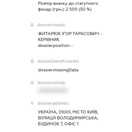
Розмір внеску до статутного
фонду (грн.):
2 500
(50 %)
dossier.heads:
ЖИТАРЮК ІГОР ТАРАСОВИЧ
-
КЕРІВНИК
dossier.position -
dossier.beneficiaries:
dossier.missingData
dossier.smida:
XXXXXXXXXX
dossier.address:
УКРАЇНА, 01001, МІСТО КИЇВ,
ВУЛИЦЯ ВОЛОДИМИРСЬКА,
БУДИНОК 7, ОФІС 1