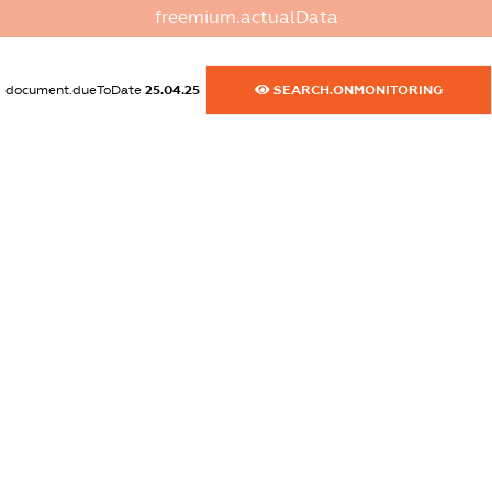
freemium.actualData
dossier.japanSanctions
XXXXXXXXXX
document.dueToDate
25.04.25
SEARCH.ONMONITORING
dossier.canadaSanctions
XXXXXXXXXX
dossier.rfSanctions
XXXXXXXXXX
dossier.russian_reg_title
XXXXXXXXXX
dossier.commercial_info.title
dossier.commercial_info.postal_address
XXXXXXXXXX
dossier.commercial_info.phone