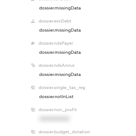
dossier.missingData
dossier.esvDebt
dossier.missingData
dossier.ndsPayer
dossier.missingData
dossier.ndsAnnul
dossier.missingData
dossier.single_tax_reg
dossier.notInList
dossier.non_profit
XXXXXXXXXX
dossier.budget_dotation