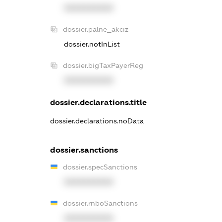
XXXXXXXXXX
dossier.palne_akciz
dossier.notInList
dossier.bigTaxPayerReg
XXXXXXXXXX
dossier.declarations.title
dossier.declarations.noData
dossier.sanctions
dossier.specSanctions
XXXXXXXXXX
dossier.rnboSanctions
XXXXXXXXXX