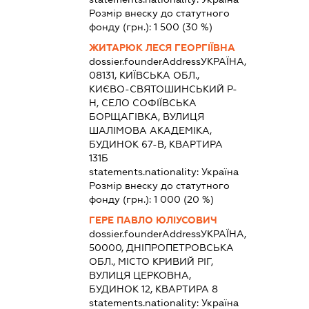
Розмір внеску до статутного
фонду (грн.):
1 500
(30 %)
ЖИТАРЮК ЛЕСЯ ГЕОРГІЇВНА
dossier.founderAddress
УКРАЇНА,
08131, КИЇВСЬКА ОБЛ.,
КИЄВО-СВЯТОШИНСЬКИЙ Р-
Н, СЕЛО СОФІЇВСЬКА
БОРЩАГІВКА, ВУЛИЦЯ
ШАЛІМОВА АКАДЕМІКА,
БУДИНОК 67-В, КВАРТИРА
131Б
statements.nationality:
Україна
Розмір внеску до статутного
фонду (грн.):
1 000
(20 %)
ГЕРЕ ПАВЛО ЮЛІУСОВИЧ
dossier.founderAddress
УКРАЇНА,
50000, ДНІПРОПЕТРОВСЬКА
ОБЛ., МІСТО КРИВИЙ РІГ,
ВУЛИЦЯ ЦЕРКОВНА,
БУДИНОК 12, КВАРТИРА 8
statements.nationality:
Україна