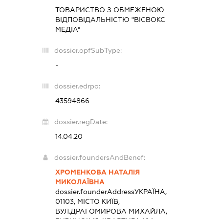
ТОВАРИСТВО З ОБМЕЖЕНОЮ
ВІДПОВІДАЛЬНІСТЮ "ВІСВОКС
МЕДІА"
dossier.opfSubType:
-
dossier.edrpo:
43594866
dossier.regDate:
14.04.20
dossier.foundersAndBenef:
ХРОМЕНКОВА НАТАЛІЯ
МИКОЛАЇВНА
dossier.founderAddress
УКРАЇНА,
01103, МІСТО КИЇВ,
ВУЛ.ДРАГОМИРОВА МИХАЙЛА,