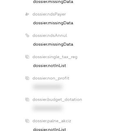
dossier.missingData
dossier.ndsPayer
dossier.missingData
dossier.ndsAnnul
dossier.missingData
dossier.single_tax_reg
dossier.notInList
dossier.non_profit
XXXXXXXXXX
dossier.budget_dotation
XXXXXXXXXX
dossier.palne_akciz
dossier.notInList