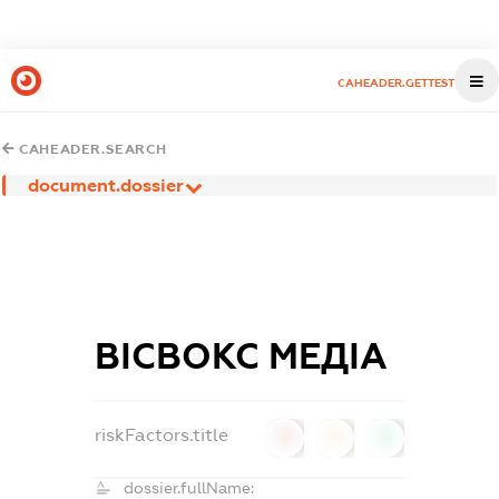
CAHEADER.GETTEST
CAHEADER.SEARCH
document.dossier
ВІСВОКС МЕДІА
riskFactors.title
0
0
0
dossier.fullName: