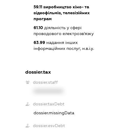
59.11
виробництво кіно- та
відеофільмів, телевізійних
програм
61.10
діяльність у сфері
проводового електрозв'язку
63.99
надання інших
інформаційних послуг, н.в.і.у.
dossier.tax
dossier.staff
XXXXXXXXXX
dossier.taxDebt
dossier.missingData
dossier.esvDebt