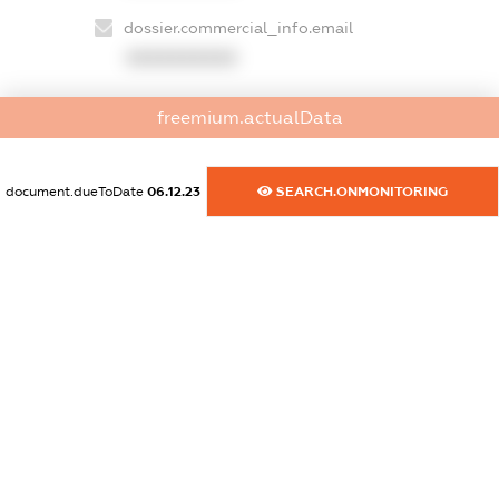
dossier.commercial_info.email
XXXXXXXXXX
dossier.commercial_info.website
freemium.actualData
XXXXXXXXXX
dossier.commercial_info.activity
document.dueToDate
06.12.23
SEARCH.ONMONITORING
XXXXXXXXXX
freemium.exampleText_1
freemium.exampleText_2
freemium.anonymousPerSearch2
FREEMIUM.DETAILS
FREEMIUM.REGISTER