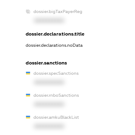
dossier.bigTaxPayerReg
XXXXXXXXXX
dossier.declarations.title
dossier.declarations.noData
dossier.sanctions
dossier.specSanctions
XXXXXXXXXX
dossier.rnboSanctions
XXXXXXXXXX
dossier.amkuBlackList
XXXXXXXXXX