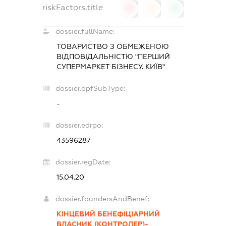
riskFactors.title
0
0
0
dossier.fullName:
ТОВАРИСТВО З ОБМЕЖЕНОЮ
ВІДПОВІДАЛЬНІСТЮ "ПЕРШИЙ
СУПЕРМАРКЕТ БІЗНЕСУ. КИЇВ"
dossier.opfSubType:
-
dossier.edrpo:
43596287
dossier.regDate:
15.04.20
dossier.foundersAndBenef:
КІНЦЕВИЙ БЕНЕФІЦІАРНИЙ
ВЛАСНИК (КОНТРОЛЕР)-