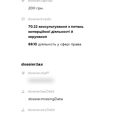
dossier.capital:
200 грн.
dossier.kveds:
70.22
консультування з питань
комерційної діяльності й
керування
69.10
діяльність у сфері права
dossier.tax
dossier.staff
XXXXXXXXXX
dossier.taxDebt
dossier.missingData
dossier.esvDebt