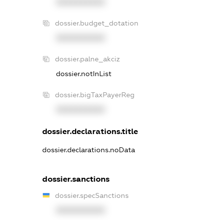
XXXXXXXXXX
dossier.budget_dotation
XXXXXXXXXX
dossier.palne_akciz
dossier.notInList
dossier.bigTaxPayerReg
XXXXXXXXXX
dossier.declarations.title
dossier.declarations.noData
dossier.sanctions
dossier.specSanctions
XXXXXXXXXX