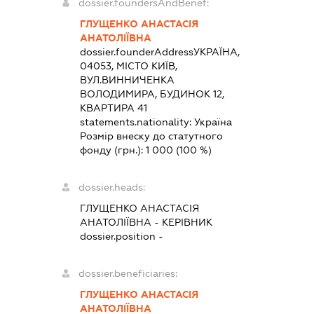
dossier.foundersAndBenef:
ГЛУЩЕНКО АНАСТАСІЯ
АНАТОЛІЇВНА
dossier.founderAddress
УКРАЇНА,
04053, МІСТО КИЇВ,
ВУЛ.ВИННИЧЕНКА
ВОЛОДИМИРА, БУДИНОК 12,
КВАРТИРА 41
statements.nationality:
Україна
Розмір внеску до статутного
фонду (грн.):
1 000
(100 %)
dossier.heads:
ГЛУЩЕНКО АНАСТАСІЯ
АНАТОЛІЇВНА
-
КЕРІВНИК
dossier.position -
dossier.beneficiaries:
ГЛУЩЕНКО АНАСТАСІЯ
АНАТОЛІЇВНА