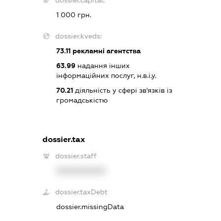
1 000 грн.
dossier.kveds:
73.11
рекламні агентства
63.99
надання інших
інформаційних послуг, н.в.і.у.
70.21
діяльність у сфері зв'язків із
громадськістю
dossier.tax
dossier.staff
XXXXXXXXXX
dossier.taxDebt
dossier.missingData