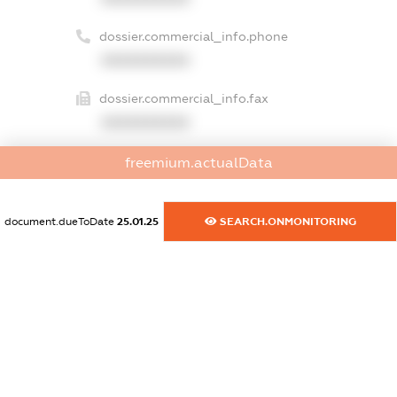
dossier.commercial_info.phone
XXXXXXXXXX
dossier.commercial_info.fax
XXXXXXXXXX
dossier.commercial_info.email
freemium.actualData
XXXXXXXXXX
dossier.commercial_info.website
document.dueToDate
25.01.25
SEARCH.ONMONITORING
XXXXXXXXXX
dossier.commercial_info.activity
XXXXXXXXXX
freemium.exampleText_1