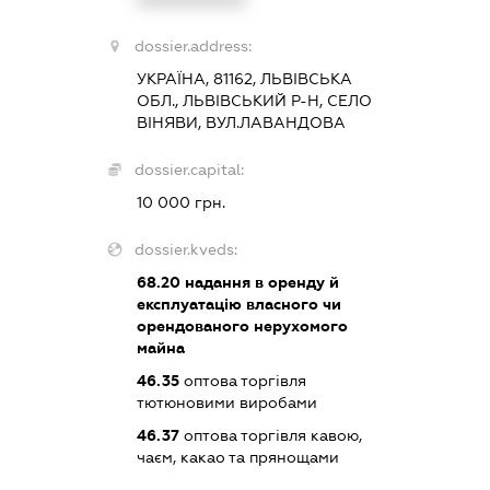
dossier.address:
УКРАЇНА, 81162, ЛЬВІВСЬКА
ОБЛ., ЛЬВІВСЬКИЙ Р-Н, СЕЛО
ВІНЯВИ, ВУЛ.ЛАВАНДОВА
dossier.capital:
10 000 грн.
dossier.kveds:
68.20
надання в оренду й
експлуатацію власного чи
орендованого нерухомого
майна
46.35
оптова торгівля
тютюновими виробами
46.37
оптова торгівля кавою,
чаєм, какао та прянощами