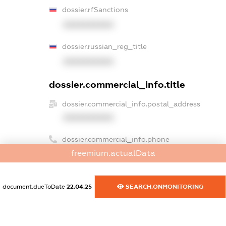
dossier.rfSanctions
XXXXXXXXXX
dossier.russian_reg_title
XXXXXXXXXX
dossier.commercial_info.title
dossier.commercial_info.postal_address
XXXXXXXXXX
dossier.commercial_info.phone
freemium.actualData
XXXXXXXXXX
dossier.commercial_info.fax
document.dueToDate
22.04.25
SEARCH.ONMONITORING
XXXXXXXXXX
dossier.commercial_info.email
XXXXXXXXXX