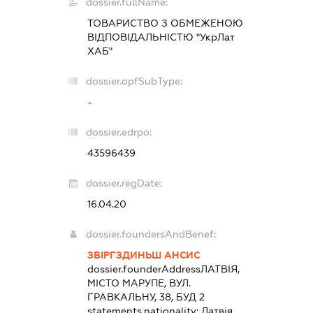
dossier.fullName:
ТОВАРИСТВО З ОБМЕЖЕНОЮ
ВІДПОВІДАЛЬНІСТЮ "УкрЛат
ХАБ"
dossier.opfSubType:
-
dossier.edrpo:
43596439
dossier.regDate:
16.04.20
dossier.foundersAndBenef:
ЗВІРГЗДИНЬШ АНСИС
dossier.founderAddress
ЛАТВІЯ,
МІСТО МАРУПЕ, ВУЛ.
ГРАВКАЛЬНУ, 38, БУД 2
statements.nationality:
Латвія