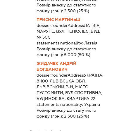
Розмір внеску до статутного
фонду (грн.):
2 500
(25 %)
ПРИСИС МАРТИНЬШ
dossier.founderAddress
ЛАТВІЯ,
МАРУПЕ, ВУЛ. ПЕНКУЛЕС, БУД.
№ 50С
statements.nationality:
Латвія
Розмір внеску до статутного
фонду (грн.):
5 000
(50 %)
ЖИДАЧЕК АНДРІЙ
БОГДАНОВИЧ
dossier.founderAddress
УКРАЇНА,
81100, ЛЬВІВСЬКА ОБЛ.,
ЛЬВІВСЬКИЙ Р-Н, МІСТО
ПУСТОМИТИ, ВУЛ.СПОРТИВНА,
БУДИНОК 8А, КВАРТИРА 22
statements.nationality:
Україна
Розмір внеску до статутного
фонду (грн.):
2 500
(25 %)