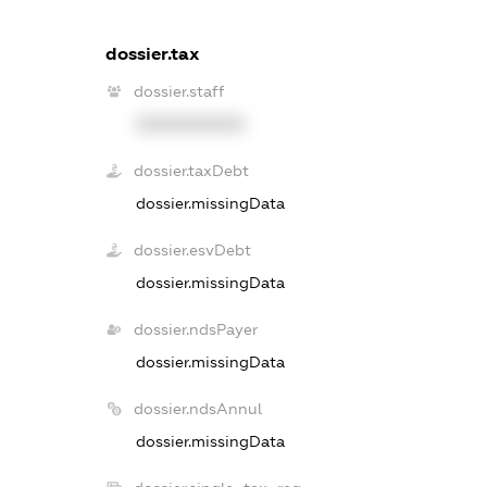
dossier.tax
dossier.staff
XXXXXXXXXX
dossier.taxDebt
dossier.missingData
dossier.esvDebt
dossier.missingData
dossier.ndsPayer
dossier.missingData
dossier.ndsAnnul
dossier.missingData