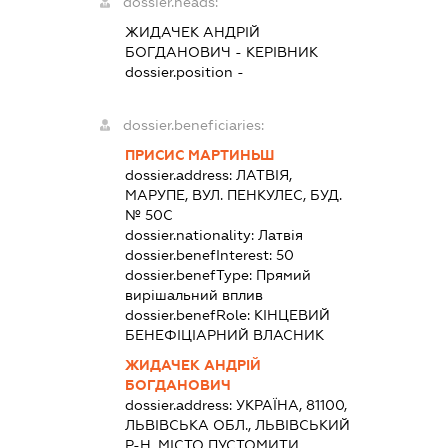
dossier.heads:
ЖИДАЧЕК АНДРІЙ
БОГДАНОВИЧ
-
КЕРІВНИК
dossier.position -
dossier.beneficiaries:
ПРИСИС МАРТИНЬШ
dossier.address:
ЛАТВІЯ,
МАРУПЕ, ВУЛ. ПЕНКУЛЕС, БУД.
№ 50С
dossier.nationality:
Латвія
dossier.benefInterest:
50
dossier.benefType:
Прямий
вирішальний вплив
dossier.benefRole:
КІНЦЕВИЙ
БЕНЕФІЦІАРНИЙ ВЛАСНИК
ЖИДАЧЕК АНДРІЙ
БОГДАНОВИЧ
dossier.address:
УКРАЇНА, 81100,
ЛЬВІВСЬКА ОБЛ., ЛЬВІВСЬКИЙ
Р-Н, МІСТО ПУСТОМИТИ,