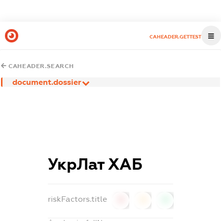
CAHEADER.GETTEST
CAHEADER.SEARCH
document.dossier
УкрЛат ХАБ
riskFactors.title
0
0
0