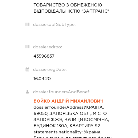
ТОВАРИСТВО З ОБМЕЖЕНОЮ
ВІДПОВІДАЛЬНІСТЮ "ЗАПТРАНС"
dossier.opfSubType:
-
dossier.edrpo:
43596837
dossier.regDate:
16.04.20
dossier.foundersAndBenef:
БОЙКО АНДРІЙ МИХАЙЛОВИЧ
dossier.founderAddress
УКРАЇНА,
69050, ЗАПОРІЗЬКА ОБЛ., МІСТО
ЗАПОРІЖЖЯ, ВУЛИЦЯ КОСМІЧНА,
БУДИНОК 130А, КВАРТИРА 92
statements.nationality:
Україна