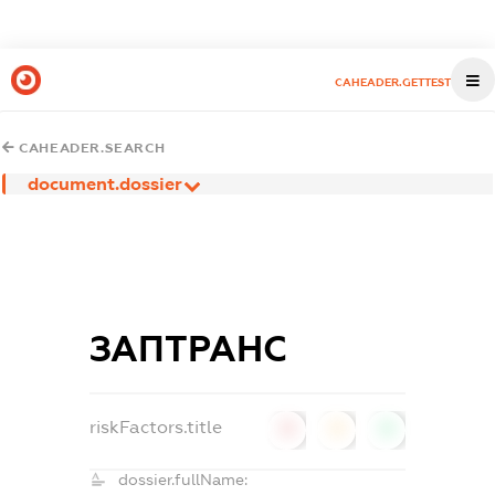
CAHEADER.GETTEST
CAHEADER.SEARCH
document.dossier
ЗАПТРАНС
riskFactors.title
0
0
0
dossier.fullName: