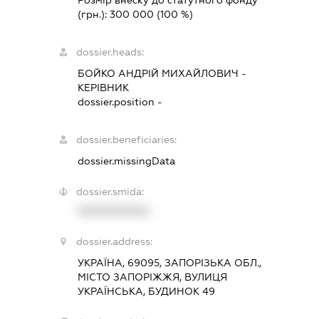
Розмір внеску до статутного фонду
(грн.):
300 000
(100 %)
dossier.heads:
БОЙКО АНДРІЙ МИХАЙЛОВИЧ
-
КЕРІВНИК
dossier.position -
dossier.beneficiaries:
dossier.missingData
dossier.smida:
XXXXXXXXXX
dossier.address:
УКРАЇНА, 69095, ЗАПОРІЗЬКА ОБЛ.,
МІСТО ЗАПОРІЖЖЯ, ВУЛИЦЯ
УКРАЇНСЬКА, БУДИНОК 49