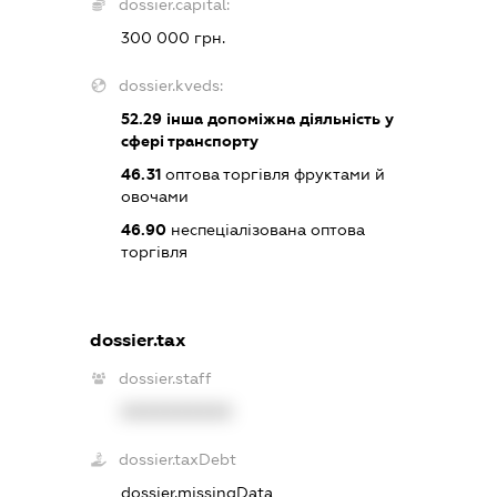
dossier.capital:
300 000 грн.
dossier.kveds:
52.29
інша допоміжна діяльність у
сфері транспорту
46.31
оптова торгівля фруктами й
овочами
46.90
неспеціалізована оптова
торгівля
dossier.tax
dossier.staff
XXXXXXXXXX
dossier.taxDebt
dossier.missingData