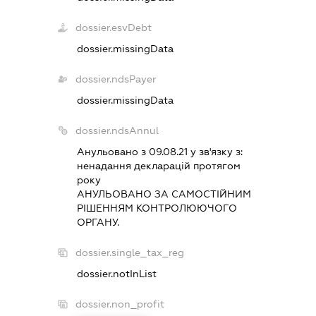
dossier.esvDebt
dossier.missingData
dossier.ndsPayer
dossier.missingData
dossier.ndsAnnul
Анульовано з 09.08.21 у зв'язку з:
ненадання декларацiй протягом
року
АНУЛЬОВАНО ЗА САМОСТIЙНИМ
РIШЕННЯМ КОНТРОЛЮЮЧОГО
ОРГАНУ.
dossier.single_tax_reg
dossier.notInList
dossier.non_profit