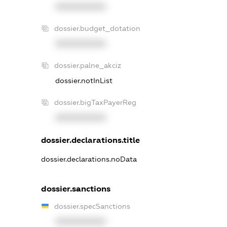
XXXXXXXXXX
dossier.budget_dotation
XXXXXXXXXX
dossier.palne_akciz
dossier.notInList
dossier.bigTaxPayerReg
XXXXXXXXXX
dossier.declarations.title
dossier.declarations.noData
dossier.sanctions
dossier.specSanctions
XXXXXXXXXX