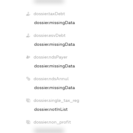
XXXXXXXXXX
dossier.taxDebt
dossier.missingData
dossier.esvDebt
dossier.missingData
dossier.ndsPayer
dossier.missingData
dossier.ndsAnnul
dossier.missingData
dossier.single_tax_reg
dossier.notInList
dossier.non_profit
XXXXXXXXXX