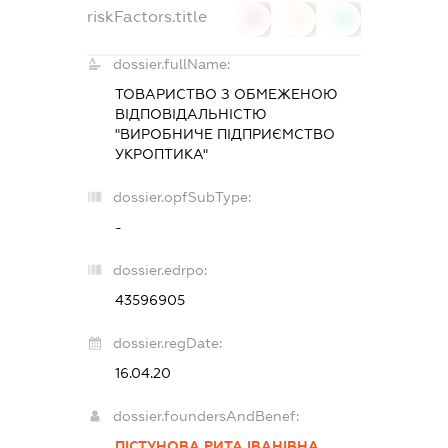
riskFactors.title
0
0
0
dossier.fullName:
ТОВАРИСТВО З ОБМЕЖЕНОЮ
ВІДПОВІДАЛЬНІСТЮ
"ВИРОБНИЧЕ ПІДПРИЄМСТВО
УКРОПТИКА"
dossier.opfSubType:
-
dossier.edrpo:
43596905
dossier.regDate:
16.04.20
dossier.foundersAndBenef:
ПІСТУНОВА РИТА ІВАНІВНА