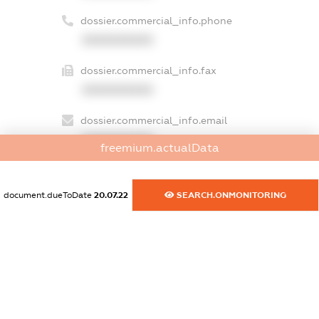
dossier.commercial_info.phone
XXXXXXXXXX
dossier.commercial_info.fax
XXXXXXXXXX
dossier.commercial_info.email
XXXXXXXXXX
freemium.actualData
dossier.commercial_info.website
XXXXXXXXXX
document.dueToDate
20.07.22
SEARCH.ONMONITORING
dossier.commercial_info.activity
XXXXXXXXXX
freemium.exampleText_1
freemium.exampleText_2