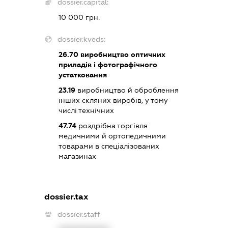
dossier.capital:
10 000 грн.
dossier.kveds:
26.70
виробництво оптичних
приладів і фотографічного
устатковання
23.19
виробництво й оброблення
інших скляних виробів, у тому
числі технічних
47.74
роздрібна торгівля
медичними й ортопедичними
товарами в спеціалізованих
магазинах
dossier.tax
dossier.staff