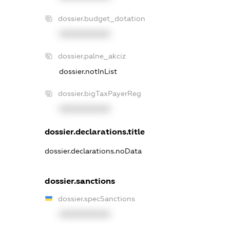
dossier.budget_dotation
XXXXXXXXXX
dossier.palne_akciz
dossier.notInList
dossier.bigTaxPayerReg
XXXXXXXXXX
dossier.declarations.title
dossier.declarations.noData
dossier.sanctions
dossier.specSanctions
XXXXXXXXXX