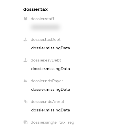
dossier.tax
dossier.staff
XXXXXXXXXX
dossier.taxDebt
dossier.missingData
dossier.esvDebt
dossier.missingData
dossier.ndsPayer
dossier.missingData
dossier.ndsAnnul
dossier.missingData
dossier.single_tax_reg