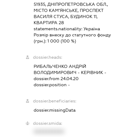
51935, ДНІПРОПЕТРОВСЬКА ОБЛ.,
МІСТО КАМ’ЯНСЬКЕ, ПРОСПЕКТ
ВАСИЛЯ СТУСА, БУДИНОК 11,
КВАРТИРА 28
statements.nationality:
Україна
Розмір внеску до статутного фонду
(грн.):
1 000
(100 %)
dossier.heads:
РИБАЛЬЧЕНКО АНДРІЙ
ВОЛОДИМИРОВИЧ
-
КЕРІВНИК
-
dossier.from 24.04.20
dossier.position -
dossier.beneficiaries:
dossier.missingData
dossier.smida:
XXXXXXXXXX