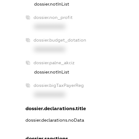
dossier.notInList
dossier.non_profit
XXXXXXXXXX
dossier.budget_dotation
XXXXXXXXXX
dossier.palne_akciz
dossier.notInList
dossier.bigTaxPayerReg
XXXXXXXXXX
dossier.declarations.title
dossier.declarations.noData
dossier.sanctions