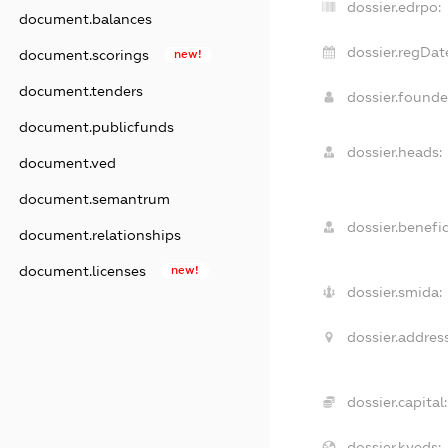
dossier.edrpo:
document.balances
dossier.regDat
document.scorings
new!
document.tenders
dossier.found
document.publicfunds
dossier.heads:
document.ved
document.semantrum
dossier.benefic
document.relationships
document.licenses
new!
dossier.smida:
dossier.address
dossier.capital:
dossier.kveds: