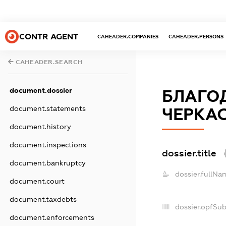
CONTR AGENT
CAHEADER.COMPANIES
CAHEADER.PERSONS
CAHEADER.SEARCH
document.dossier
БЛАГО
document.statements
ЧЕРКАС
document.history
document.inspections
dossier.title
document.bankruptcy
dossier.fullNa
document.court
document.taxdebts
dossier.opfSu
document.enforcements