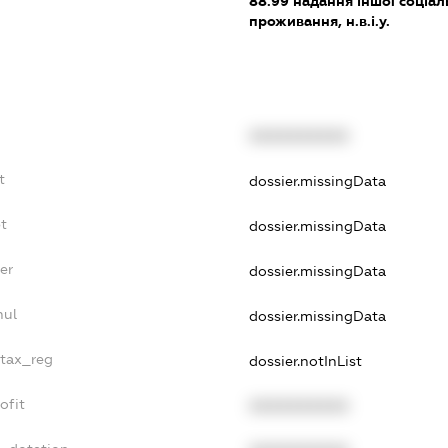
88.99
надання іншої соціал
проживання, н.в.і.у.
XXXXXXXXXX
t
dossier.missingData
t
dossier.missingData
er
dossier.missingData
nul
dossier.missingData
_tax_reg
dossier.notInList
ofit
XXXXXXXXXX