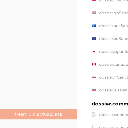
dossier.ofacN
dossier.gbSanc
dossier.ausSan
dossier.euSanc
dossier.japanS
dossier.canad
dossier.rfSanc
dossier.russian
dossier.comme
freemium.actualData
dossier.commer
dossier.comme