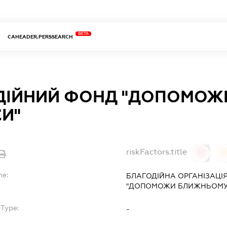
BETA
CAHEADER.PERSSEARCH
ДІЙНИЙ ФОНД "ДОПОМОЖ
И"
riskFactors.title
0
0
me:
БЛАГОДІЙНА ОРГАНІЗАЦІ
"ДОПОМОЖИ БЛИЖНЬОМУ 
bType:
-