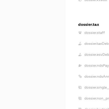
dossier.tax
dossier.staff
dossier.taxDeb
dossier.esvDeb
dossier.ndsPay
dossier.ndsAn
dossier.single
dossier.non_pr