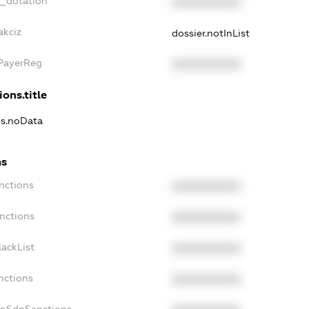
t_dotation
XXXXXXXXXX
akciz
dossier.notInList
xPayerReg
XXXXXXXXXX
ions.title
ns.noData
ns
nctions
XXXXXXXXXX
nctions
XXXXXXXXXX
ackList
XXXXXXXXXX
nctions
XXXXXXXXXX