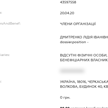
43597558
e:
20.04.20
ersAndBenef:
ЧЛЕНИ ОРГАНІЗАЦІЇ
ДМИТРЕНКО ЛІДІЯ ІВАНІВ
dossier.position -
iaries:
ВІДСУТНІ ФІЗИЧНІ ОСОБИ,
БЕНЕФІЦІАРНИХ ВЛАСНИК
XXXXXXXXXX
:
УКРАЇНА, 18016, ЧЕРКАСЬК
ВОЛКОВА, БУДИНОК 40, КВ
0 грн.