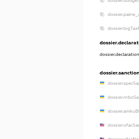
dossier.budge
dossier.palne_
dossier.bigTa
dossier.declarat
dossier.declaratio
dossier.sanctio
dossier.specSa
dossier.rnboSa
dossier.amkuBl
dossier.ofacSa