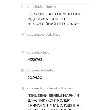
dossier.fullName:
ТОВАРИСТВО З ОБМЕЖЕНОЮ
ВІДПОВІДАЛЬНІСТЮ
"ПРОФЕСІЙНИЙ ПЕРСОНАЛ"
dossier.opfSubType:
-
dossier.edrpo:
43597631
dossier.regDate:
20.04.20
dossier.foundersAndBenef:
"КІНЦЕВИЙ БЕНЕЦІФІАРНИЙ
ВЛАСНИК (КОНТРОЛЕР)
ПРЯМОГО ТИПУ ВОЛОДІННЯ -