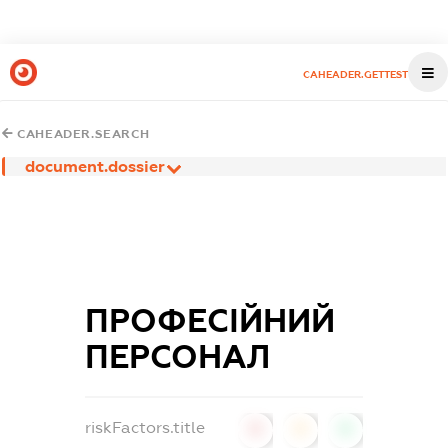
CAHEADER.GETTEST
CAHEADER.SEARCH
document.dossier
ПРОФЕСІЙНИЙ
ПЕРСОНАЛ
riskFactors.title
0
0
0