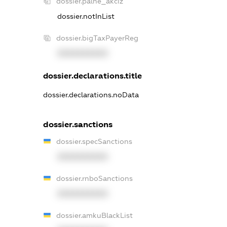
dossier.palne_akciz
dossier.notInList
dossier.bigTaxPayerReg
XXXXXXXXXX
dossier.declarations.title
dossier.declarations.noData
dossier.sanctions
dossier.specSanctions
XXXXXXXXXX
dossier.rnboSanctions
XXXXXXXXXX
dossier.amkuBlackList