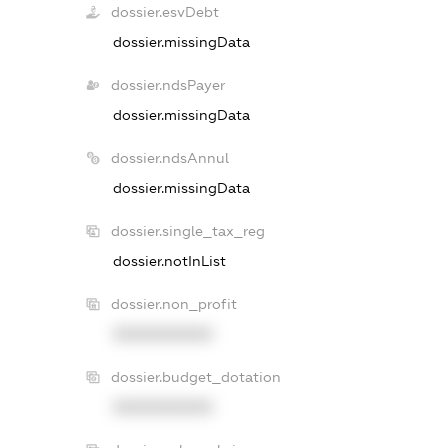
dossier.esvDebt
dossier.missingData
dossier.ndsPayer
dossier.missingData
dossier.ndsAnnul
dossier.missingData
dossier.single_tax_reg
dossier.notInList
dossier.non_profit
XXXXXXXXXX
dossier.budget_dotation
XXXXXXXXXX