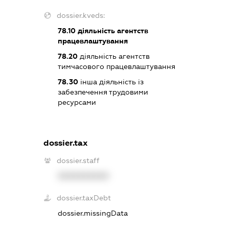
dossier.kveds:
78.10
діяльність агентств
працевлаштування
78.20
діяльність агентств
тимчасового працевлаштування
78.30
інша діяльність із
забезпечення трудовими
ресурсами
dossier.tax
dossier.staff
XXXXXXXXXX
dossier.taxDebt
dossier.missingData