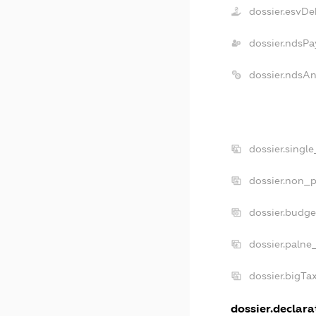
dossier.esvDe
dossier.ndsPa
dossier.ndsA
dossier.singl
dossier.non_p
dossier.budg
dossier.palne
dossier.bigT
dossier.declarat