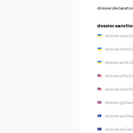
dossier.declarati
dossier.sanctio
dossier.specS
dossier.rnboS
dossier.amkuB
dossier.ofacS
dossier.ofac
dossier.gbSan
dossier.ausSa
dossier.euSan