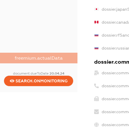
dossier.japan
dossier.canad
dossier.rfSan
dossier.russia
freemium.actualData
dossier.comme
dossier.comme
document.dueToDate
20.04.24
SEARCH.ONMONITORING
dossier.comm
dossier.comme
dossier.comme
dossier.comme