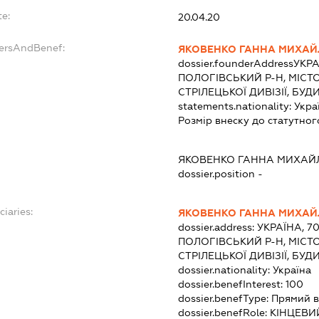
te:
20.04.20
dersAndBenef:
ЯКОВЕНКО ГАННА МИХАЙ
dossier.founderAddress
УКРА
ПОЛОГІВСЬКИЙ Р-Н, МІСТО
СТРІЛЕЦЬКОЇ ДИВІЗІЇ, БУД
statements.nationality:
Укра
Розмір внеску до статутног
ЯКОВЕНКО ГАННА МИХАЙ
dossier.position -
ciaries:
ЯКОВЕНКО ГАННА МИХАЙ
dossier.address:
УКРАЇНА, 7
ПОЛОГІВСЬКИЙ Р-Н, МІСТО
СТРІЛЕЦЬКОЇ ДИВІЗІЇ, БУД
dossier.nationality:
Україна
dossier.benefInterest:
100
dossier.benefType:
Прямий в
dossier.benefRole:
КІНЦЕВИ