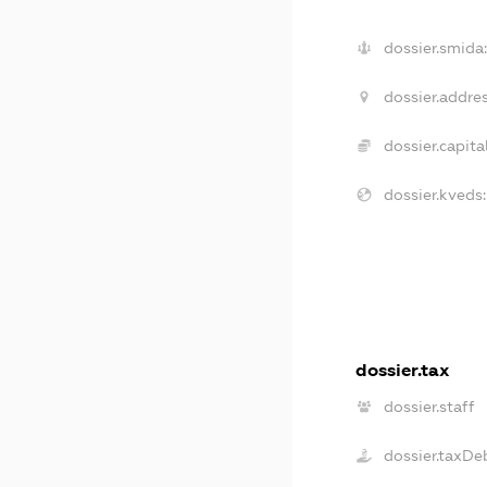
dossier.smida:
dossier.addres
dossier.capital
dossier.kveds:
dossier.tax
dossier.staff
dossier.taxDe