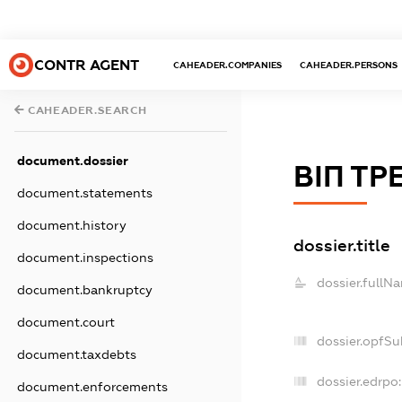
CONTR AGENT
CAHEADER.COMPANIES
CAHEADER.PERSONS
CAHEADER.SEARCH
document.dossier
ВІП ТР
document.statements
document.history
dossier.title
document.inspections
dossier.fullN
document.bankruptcy
document.court
dossier.opfSu
document.taxdebts
dossier.edrpo:
document.enforcements