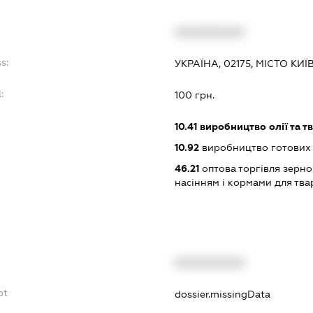
XXXXXXXXXX
s:
УКРАЇНА, 02175, МІСТО КИ
:
100 грн.
10.41
виробництво олії та т
10.92
виробництво готових 
46.21
оптова торгівля зерн
насінням і кормами для тв
XXXXXXXXXX
bt
dossier.missingData