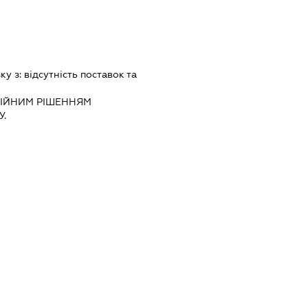
зку з:
вiдсутнiсть поставок та
IЙНИМ РIШЕННЯМ
.