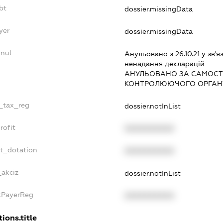
bt
dossier.missingData
yer
dossier.missingData
nnul
Анульовано з 26.10.21 у зв'я
ненадання декларацiй
АНУЛЬОВАНО ЗА САМОСТ
КОНТРОЛЮЮЧОГО ОРГАНУ
e_tax_reg
dossier.notInList
rofit
XXXXXXXXXX
et_dotation
XXXXXXXXXX
_akciz
dossier.notInList
axPayerReg
XXXXXXXXXX
ions.title