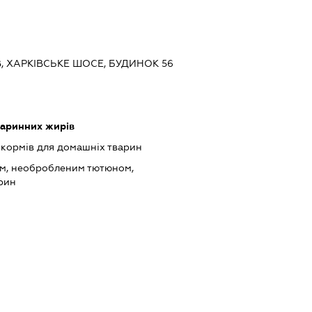
ЇВ, ХАРКІВСЬКЕ ШОСЕ, БУДИНОК 56
варинних жирів
кормів для домашніх тварин
ом, необробленим тютюном,
арин