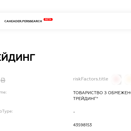
BETA
CAHEADER.PERSSEARCH
ЕЙДИНГ
riskFactors.title
0
ame:
ТОВАРИСТВО З ОБМЕЖЕНО
ТРЕЙДИНГ"
bType:
-
43598153