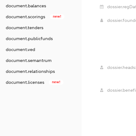
document.balances
dossier.regDa
document.scorings
new!
dossier.foun
document.tenders
document.publicfunds
document.ved
document.semantrum
dossier.heads:
document.relationships
document.licenses
new!
dossier.benefi