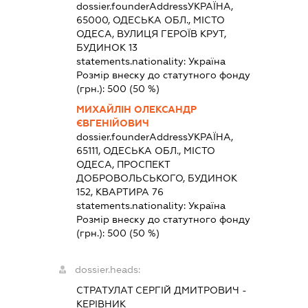
dossier.founderAddress
УКРАЇНА,
65000, ОДЕСЬКА ОБЛ., МІСТО
ОДЕСА, ВУЛИЦЯ ГЕРОЇВ КРУТ,
БУДИНОК 13
statements.nationality:
Україна
Розмір внеску до статутного фонду
(грн.):
500
(50 %)
МИХАЙЛІН ОЛЕКСАНДР
ЄВГЕНІЙОВИЧ
dossier.founderAddress
УКРАЇНА,
65111, ОДЕСЬКА ОБЛ., МІСТО
ОДЕСА, ПРОСПЕКТ
ДОБРОВОЛЬСЬКОГО, БУДИНОК
152, КВАРТИРА 76
statements.nationality:
Україна
Розмір внеску до статутного фонду
(грн.):
500
(50 %)
dossier.heads:
СТРАТУЛАТ СЕРГІЙ ДМИТРОВИЧ
-
КЕРІВНИК