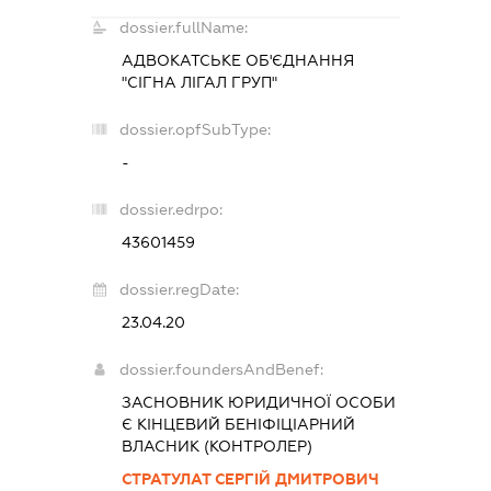
dossier.fullName:
АДВОКАТСЬКЕ ОБ'ЄДНАННЯ
"СІГНА ЛІГАЛ ГРУП"
dossier.opfSubType:
-
dossier.edrpo:
43601459
dossier.regDate:
23.04.20
dossier.foundersAndBenef:
ЗАСНОВНИК ЮРИДИЧНОЇ ОСОБИ
Є КІНЦЕВИЙ БЕНІФІЦІАРНИЙ
ВЛАСНИК (КОНТРОЛЕР)
СТРАТУЛАТ СЕРГІЙ ДМИТРОВИЧ