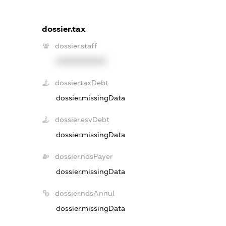
dossier.tax
dossier.staff
XXXXXXXXXX
dossier.taxDebt
dossier.missingData
dossier.esvDebt
dossier.missingData
dossier.ndsPayer
dossier.missingData
dossier.ndsAnnul
dossier.missingData