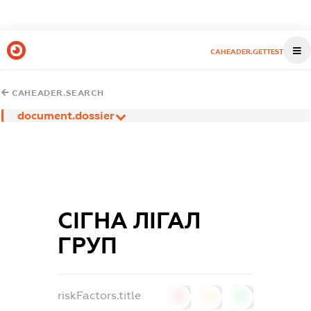
CAHEADER.GETTEST
CAHEADER.SEARCH
document.dossier
СІГНА ЛІГАЛ
ГРУП
riskFactors.title
0
0
0