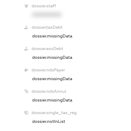
dossier.staff
XXXXXXXXXX
dossier.taxDebt
dossier.missingData
dossier.esvDebt
dossier.missingData
dossier.ndsPayer
dossier.missingData
dossier.ndsAnnul
dossier.missingData
dossier.single_tax_reg
dossier.notInList