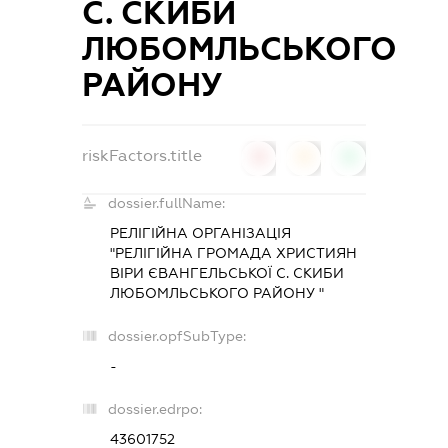
С. СКИБИ
ЛЮБОМЛЬСЬКОГО
РАЙОНУ
riskFactors.title
0
0
0
dossier.fullName:
РЕЛІГІЙНА ОРГАНІЗАЦІЯ
"РЕЛІГІЙНА ГРОМАДА ХРИСТИЯН
ВІРИ ЄВАНГЕЛЬСЬКОЇ С. СКИБИ
ЛЮБОМЛЬСЬКОГО РАЙОНУ "
dossier.opfSubType:
-
dossier.edrpo:
43601752