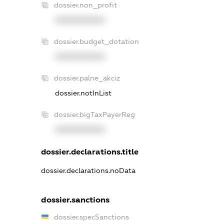
dossier.non_profit
XXXXXXXXXX
dossier.budget_dotation
XXXXXXXXXX
dossier.palne_akciz
dossier.notInList
dossier.bigTaxPayerReg
XXXXXXXXXX
dossier.declarations.title
dossier.declarations.noData
dossier.sanctions
dossier.specSanctions