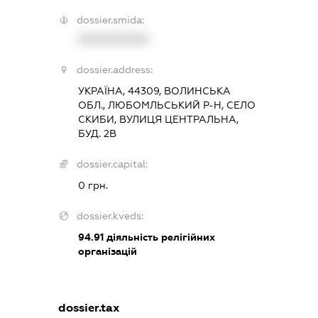
dossier.smida:
XXXXXXXXXX
dossier.address:
УКРАЇНА, 44309, ВОЛИНСЬКА
ОБЛ., ЛЮБОМЛЬСЬКИЙ Р-Н, СЕЛО
СКИБИ, ВУЛИЦЯ ЦЕНТРАЛЬНА,
БУД. 2В
dossier.capital:
0 грн.
dossier.kveds:
94.91
діяльність релігійних
організацій
dossier.tax