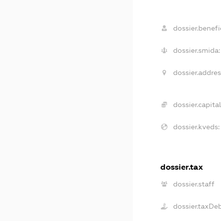
dossier.benefic
dossier.smida:
dossier.addres
dossier.capital
dossier.kveds:
dossier.tax
dossier.staff
dossier.taxDe