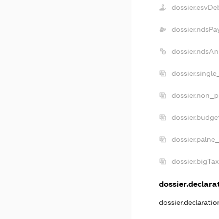
dossier.esvDe
dossier.ndsPa
dossier.ndsAn
dossier.singl
dossier.non_p
dossier.budge
dossier.palne
dossier.bigTa
dossier.declarat
dossier.declarati