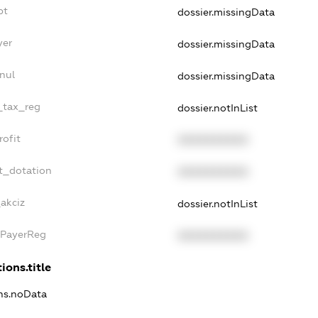
bt
dossier.missingData
yer
dossier.missingData
nul
dossier.missingData
e_tax_reg
dossier.notInList
rofit
XXXXXXXXXX
t_dotation
XXXXXXXXXX
_akciz
dossier.notInList
xPayerReg
XXXXXXXXXX
ions.title
ons.noData