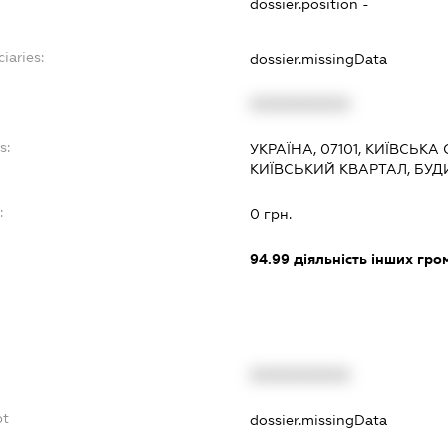
dossier.position -
iaries:
dossier.missingData
XXXXXXXXXX
s:
УКРАЇНА, 07101, КИЇВСЬКА
КИЇВСЬКИЙ КВАРТАЛ, БУДИ
:
0 грн.
94.99
діяльність інших грома
XXXXXXXXXX
bt
dossier.missingData