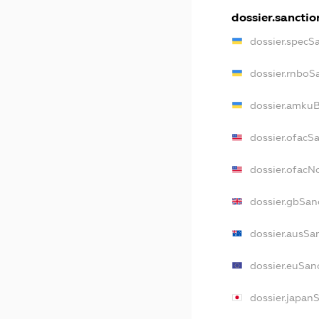
dossier.sanctio
dossier.specS
dossier.rnboS
dossier.amkuB
dossier.ofacS
dossier.ofac
dossier.gbSan
dossier.ausSa
dossier.euSan
dossier.japan