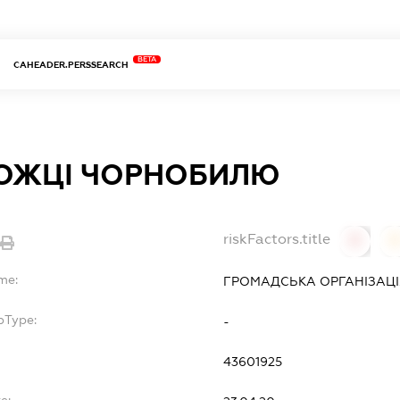
BETA
CAHEADER.PERSSEARCH
ОЖЦІ ЧОРНОБИЛЮ
riskFactors.title
0
me:
ГРОМАДСЬКА ОРГАНІЗАЦІ
bType:
-
43601925