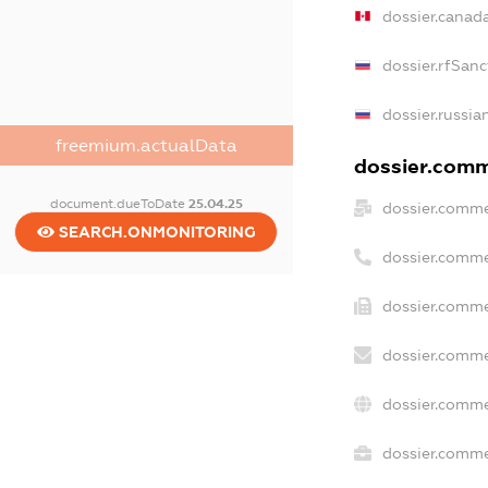
dossier.canad
dossier.rfSanc
dossier.russia
freemium.actualData
dossier.comme
document.dueToDate
25.04.25
dossier.comme
SEARCH.ONMONITORING
dossier.comme
dossier.comme
dossier.comme
dossier.comme
dossier.commer