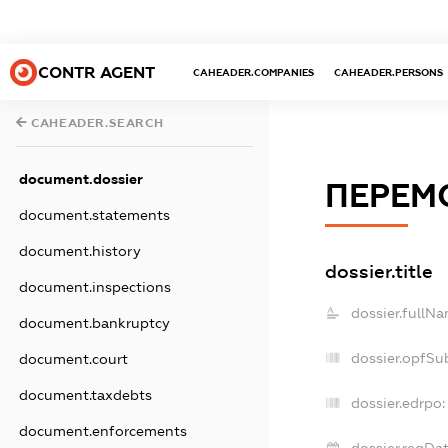
CONTR AGENT
CAHEADER.COMPANIES
CAHEADER.PERSONS
CAHEADER.SEARCH
document.dossier
ПЕРЕМ
document.statements
document.history
dossier.title
document.inspections
dossier.fullNa
document.bankruptcy
dossier.opfSu
document.court
document.taxdebts
dossier.edrpo:
document.enforcements