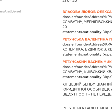
e:
23.04.20
ersAndBenef:
ВЛАСОВА ЛЮБОВ ОЛЕКСА
dossier.founderAddress
УКРА
СЛАВУТИЧ, ЧЕРНІГІВСЬКИ
20
statements.nationality:
Укра
РЕТУНСЬКА ВАЛЕНТИНА П
dossier.founderAddress
УКРА
КОПЕРНІКА, БУДИНОК 3, К
statements.nationality:
Укра
РЕТУНСЬКИЙ ВАСИЛЬ МИ
dossier.founderAddress
УКРА
СЛАВУТИЧ, КИЇВСЬКИЙ КВА
statements.nationality:
Укра
КІНЦЕВИЙ БЕНЕФІЦІАРНИ
ЮРИДИЧНОЇ ОСОБИ ВІДСУ
ВІДСУТНОСТІ - НЕ ПЕРЕ
РЕТУНСЬКА ВАЛЕНТИНА П