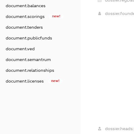
dossier.regDat
document.balances
dossier.found
document.scorings
new!
document.tenders
document.publicfunds
document.ved
document.semantrum
document.relationships
document.licenses
new!
dossier.heads: