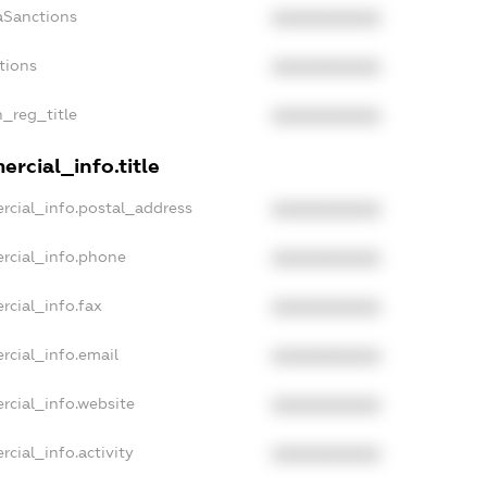
aSanctions
XXXXXXXXXX
tions
XXXXXXXXXX
n_reg_title
XXXXXXXXXX
rcial_info.title
rcial_info.postal_address
XXXXXXXXXX
rcial_info.phone
XXXXXXXXXX
rcial_info.fax
XXXXXXXXXX
rcial_info.email
XXXXXXXXXX
rcial_info.website
XXXXXXXXXX
cial_info.activity
XXXXXXXXXX