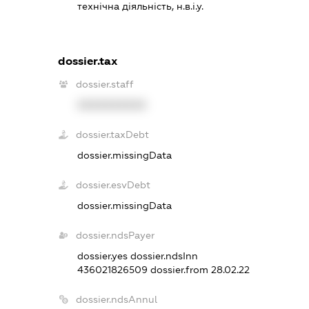
технічна діяльність, н.в.і.у.
dossier.tax
dossier.staff
XXXXXXXXXX
dossier.taxDebt
dossier.missingData
dossier.esvDebt
dossier.missingData
dossier.ndsPayer
dossier.yes
dossier.ndsInn
436021826509
dossier.from 28.02.22
dossier.ndsAnnul