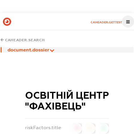
CAHEADER.GETTEST
CAHEADER.SEARCH
document.dossier
ОСВІТНІЙ ЦЕНТР
"ФАХІВЕЦЬ"
riskFactors.title
0
0
0