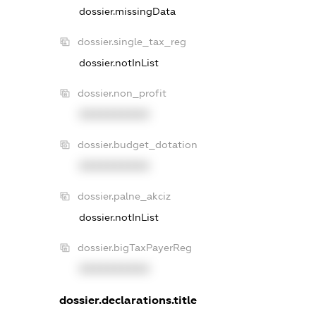
dossier.missingData
dossier.single_tax_reg
dossier.notInList
dossier.non_profit
XXXXXXXXXX
dossier.budget_dotation
XXXXXXXXXX
dossier.palne_akciz
dossier.notInList
dossier.bigTaxPayerReg
XXXXXXXXXX
dossier.declarations.title