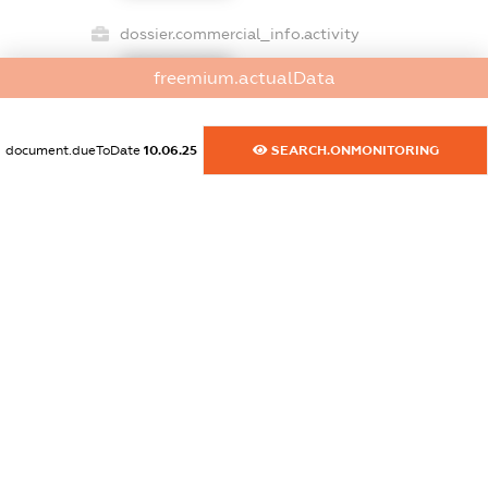
dossier.commercial_info.activity
XXXXXXXXXX
freemium.actualData
document.dueToDate
10.06.25
SEARCH.ONMONITORING
freemium.exampleText_1
freemium.exampleText_2
freemium.anonymousPerSearch2
FREEMIUM.DETAILS
FREEMIUM.REGISTER