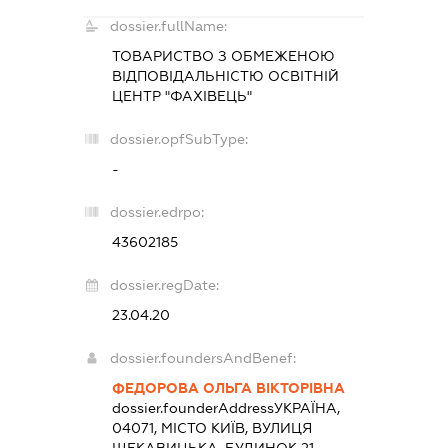
dossier.fullName:
ТОВАРИСТВО З ОБМЕЖЕНОЮ
ВІДПОВІДАЛЬНІСТЮ ОСВІТНІЙ
ЦЕНТР "ФАХІВЕЦЬ"
dossier.opfSubType:
-
dossier.edrpo:
43602185
dossier.regDate:
23.04.20
dossier.foundersAndBenef:
ФЕДОРОВА ОЛЬГА ВІКТОРІВНА
dossier.founderAddress
УКРАЇНА,
04071, МІСТО КИЇВ, ВУЛИЦЯ
ЩЕКАВИЦЬКА, БУДИНОК 21,