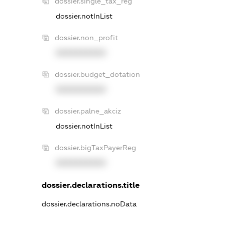
dossier.single_tax_reg
dossier.notInList
dossier.non_profit
XXXXXXXXXX
dossier.budget_dotation
XXXXXXXXXX
dossier.palne_akciz
dossier.notInList
dossier.bigTaxPayerReg
XXXXXXXXXX
dossier.declarations.title
dossier.declarations.noData