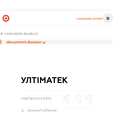
CAHEADER.GETTEST
CAHEADER.SEARCH
document.dossier
УЛТІМАТЕК
riskFactors.title
0
0
0
dossier.fullName: