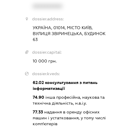
XXXXXXXXXX
dossier.address:
УКРАЇНА, 01014, МІСТО КИЇВ,
ВУЛИЦЯ ЗВІРИНЕЦЬКА, БУДИНОК
63
dossier.capital:
10 000 грн.
dossier.kveds:
62.02
консультування з питань
інформатизації
74.90
інша професійна, наукова та
технічна діяльність, н.в.і.у.
77.33
надання в оренду офісних
машин і устатковання, у тому числі
комп'ютерів