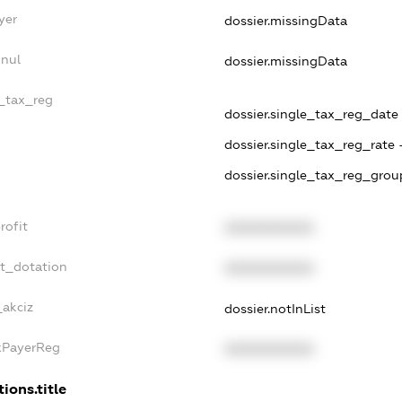
yer
dossier.missingData
nnul
dossier.missingData
e_tax_reg
dossier.single_tax_reg_date 
dossier.single_tax_reg_rate 
dossier.single_tax_reg_grou
rofit
XXXXXXXXXX
et_dotation
XXXXXXXXXX
_akciz
dossier.notInList
axPayerReg
XXXXXXXXXX
ions.title