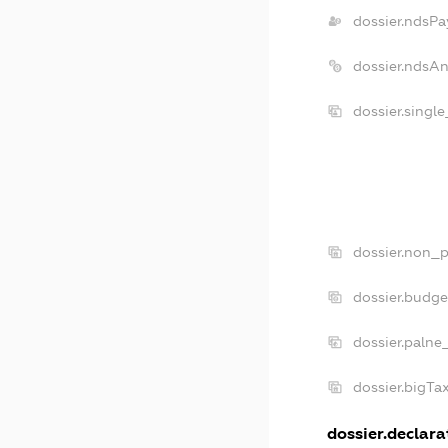
dossier.ndsPa
dossier.ndsA
dossier.singl
dossier.non_p
dossier.budg
dossier.palne
dossier.bigT
dossier.declarat