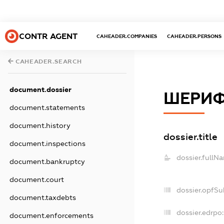
CONTR AGENT
CAHEADER.COMPANIES
CAHEADER.PERSONS
CAHEADER.SEARCH
document.dossier
ШЕРИФ
document.statements
document.history
dossier.title
document.inspections
dossier.fullN
document.bankruptcy
document.court
dossier.opfSu
document.taxdebts
dossier.edrpo:
document.enforcements