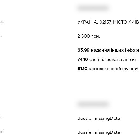
XXXXXXXXXX
s:
УКРАЇНА, 02157, МІСТО КИ
:
2 500 грн.
63.99
надання інших інформа
74.10
спеціалізована діяльні
81.10
комплексне обслуговув
XXXXXXXXXX
bt
dossier.missingData
bt
dossier.missingData