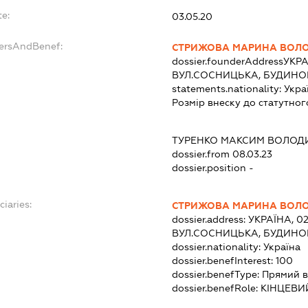
e:
03.05.20
dersAndBenef:
СТРИЖОВА МАРИНА ВОЛ
dossier.founderAddress
УКРА
ВУЛ.СОСНИЦЬКА, БУДИНОК
statements.nationality:
Укра
Розмір внеску до статутног
ТУРЕНКО МАКСИМ ВОЛО
dossier.from 08.03.23
dossier.position -
ciaries:
СТРИЖОВА МАРИНА ВОЛ
dossier.address:
УКРАЇНА, 02
ВУЛ.СОСНИЦЬКА, БУДИНОК
dossier.nationality:
Україна
dossier.benefInterest:
100
dossier.benefType:
Прямий в
dossier.benefRole:
КІНЦЕВИ