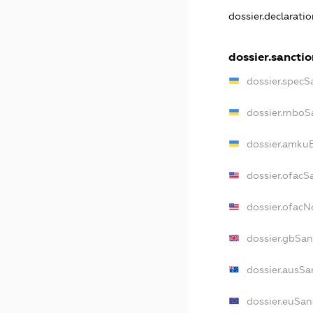
dossier.declarati
dossier.sanctio
dossier.specS
dossier.rnboS
dossier.amkuB
dossier.ofacS
dossier.ofac
dossier.gbSan
dossier.ausSa
dossier.euSan