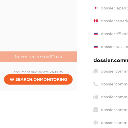
dossier.japan
dossier.canad
dossier.rfSan
dossier.russia
freemium.actualData
dossier.comme
dossier.comme
document.dueToDate
26.12.25
SEARCH.ONMONITORING
dossier.comm
dossier.comme
dossier.comme
dossier.comme