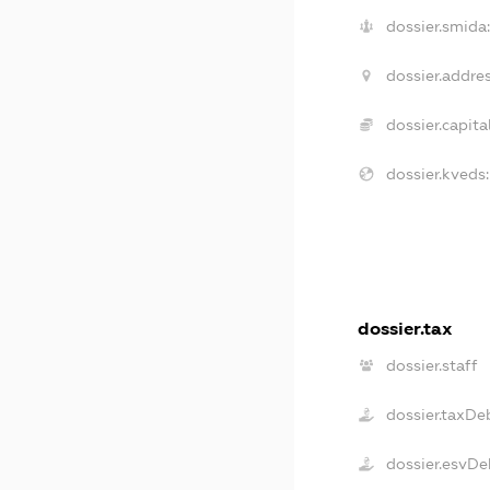
dossier.smida:
dossier.addres
dossier.capital
dossier.kveds:
dossier.tax
dossier.staff
dossier.taxDe
dossier.esvDe