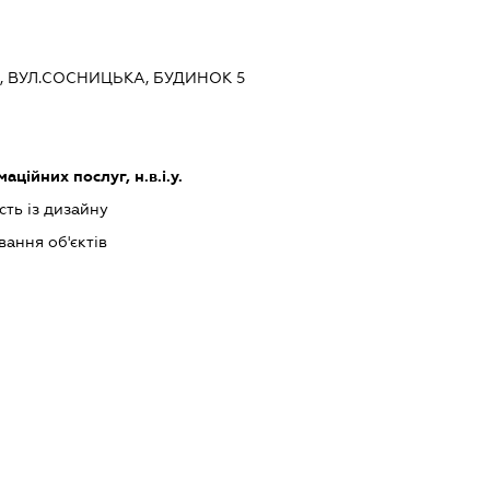
ЇВ, ВУЛ.СОСНИЦЬКА, БУДИНОК 5
ційних послуг, н.в.і.у.
сть із дизайну
ання об'єктів