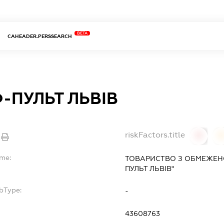
BETA
CAHEADER.PERSSEARCH
-ПУЛЬТ ЛЬВІВ
riskFactors.title
0
ame:
ТОВАРИСТВО З ОБМЕЖЕН
ПУЛЬТ ЛЬВІВ"
bType:
-
43608763