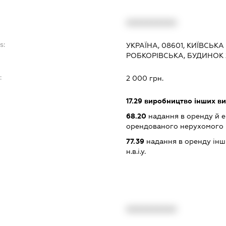
XXXXXXXXXX
s:
УКРАЇНА, 08601, КИЇВСЬКА
РОБКОРІВСЬКА, БУДИНОК 2
:
2 000 грн.
17.29
виробництво інших вир
68.20
надання в оренду й е
орендованого нерухомого
77.39
надання в оренду інши
н.в.і.у.
XXXXXXXXXX