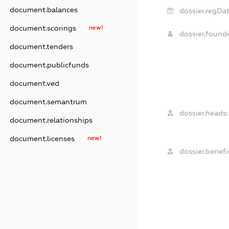
document.balances
dossier.regDat
document.scorings
new!
dossier.foun
document.tenders
document.publicfunds
document.ved
document.semantrum
dossier.heads:
document.relationships
document.licenses
new!
dossier.benefic