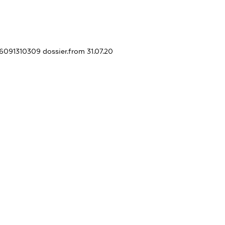
436091310309
dossier.from 31.07.20