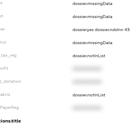
bt
dossier.missingData
bt
dossier.missingData
yer
dossier.yes
dossier.ndsInn 
nul
dossier.missingData
e_tax_reg
dossier.notInList
rofit
XXXXXXXXXX
t_dotation
XXXXXXXXXX
_akciz
dossier.notInList
xPayerReg
XXXXXXXXXX
ions.title