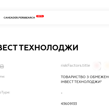
BETA
CAHEADER.PERSSEARCH
НВЕСТ ТЕХНОЛОДЖИ
riskFactors.title
0
me:
ТОВАРИСТВО З ОБМЕЖЕН
ІНВЕСТ ТЕХНОЛОДЖИ"
bType:
-
43609133