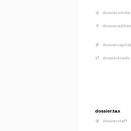
dossier.smida:
dossier.addres
dossier.capital
dossier.kveds:
dossier.tax
dossier.staff