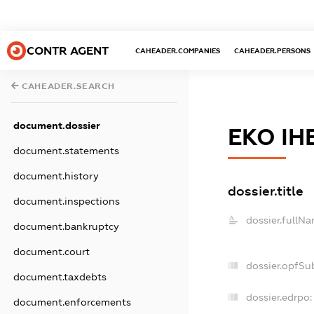
CONTR AGENT
CAHEADER.COMPANIES
CAHEADER.PERSONS
CAHEADER.SEARCH
document.dossier
ЕКО І
document.statements
document.history
dossier.title
document.inspections
dossier.fullNa
document.bankruptcy
document.court
dossier.opfSu
document.taxdebts
dossier.edrpo:
document.enforcements