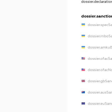
dossier.declarati
dossier.sanctio
dossier.specS
dossier.rnboS
dossier.amkuB
dossier.ofacS
dossier.ofac
dossier.gbSan
dossier.ausSa
dossier.euSan