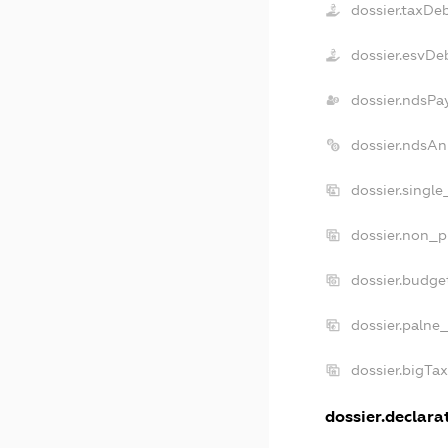
dossier.taxDe
dossier.esvDe
dossier.ndsPa
dossier.ndsAn
dossier.singl
dossier.non_p
dossier.budge
dossier.palne
dossier.bigTa
dossier.declarat