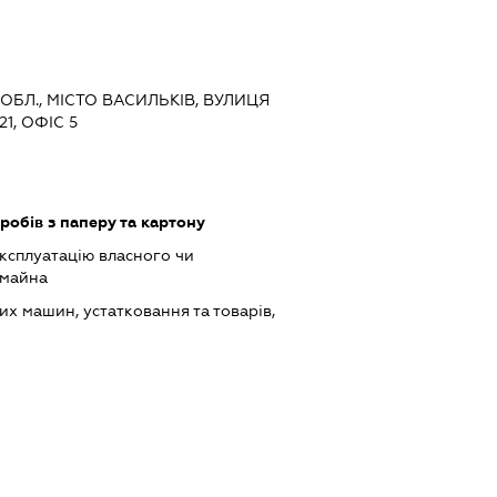
 ОБЛ., МІСТО ВАСИЛЬКІВ, ВУЛИЦЯ
1, ОФІС 5
обів з паперу та картону
ксплуатацію власного чи
 майна
х машин, устатковання та товарів,