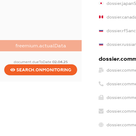
dossier.japan
dossier.canad
dossier.rfSanc
dossier.russia
freemium.actualData
dossier.comme
document.dueToDate
02.04.25
SEARCH.ONMONITORING
dossier.comme
dossier.comme
dossier.comme
dossier.comme
dossier.comme