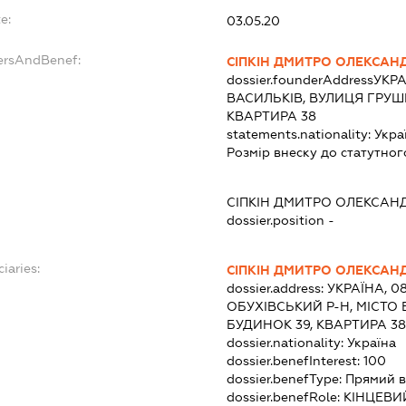
e:
03.05.20
dersAndBenef:
СІПКІН ДМИТРО ОЛЕКСАН
dossier.founderAddress
УКРА
ВАСИЛЬКІВ, ВУЛИЦЯ ГРУШ
КВАРТИРА 38
statements.nationality:
Укра
Розмір внеску до статутног
СІПКІН ДМИТРО ОЛЕКСАН
dossier.position -
iaries:
СІПКІН ДМИТРО ОЛЕКСАН
dossier.address:
УКРАЇНА, 08
ОБУХІВСЬКИЙ Р-Н, МІСТО 
БУДИНОК 39, КВАРТИРА 38
dossier.nationality:
Україна
dossier.benefInterest:
100
dossier.benefType:
Прямий в
dossier.benefRole:
КІНЦЕВИ