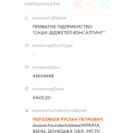
riskFactors.title
0
0
0
dossier.fullName:
ПРИВАТНЕ ПІДПРИЄМСТВО
"САША ДІДЖЕТЕЛ КОНСАЛТИНГ"
dossier.opfSubType:
-
dossier.edrpo:
43609493
dossier.regDate:
04.05.20
dossier.foundersAndBenef:
МЕРЗЛЯКОВ РУСЛАН ПЕТРОВИЧ
dossier.founderAddress
УКРАЇНА,
83092, ДОНЕЦЬКА ОБЛ., МІСТО