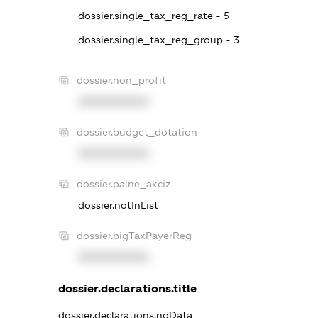
dossier.single_tax_reg_rate - 5
dossier.single_tax_reg_group - 3
dossier.non_profit
XXXXXXXXXX
dossier.budget_dotation
XXXXXXXXXX
dossier.palne_akciz
dossier.notInList
dossier.bigTaxPayerReg
XXXXXXXXXX
dossier.declarations.title
dossier.declarations.noData