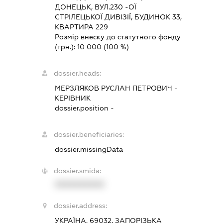
ДОНЕЦЬК, ВУЛ.230 -ОЇ
СТРІЛЕЦЬКОЇ ДИВІЗІЇ, БУДИНОК 33,
КВАРТИРА 229
Розмір внеску до статутного фонду
(грн.):
10 000
(100 %)
dossier.heads:
МЕРЗЛЯКОВ РУСЛАН ПЕТРОВИЧ
-
КЕРІВНИК
dossier.position -
dossier.beneficiaries:
dossier.missingData
dossier.smida:
XXXXXXXXXX
dossier.address:
УКРАЇНА, 69032, ЗАПОРІЗЬКА