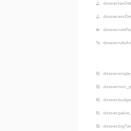
dossier.taxDe
dossier.esvDe
dossier.ndsPa
dossier.ndsA
dossier.singl
dossier.non_p
dossier.budg
dossier.palne
dossier.bigT