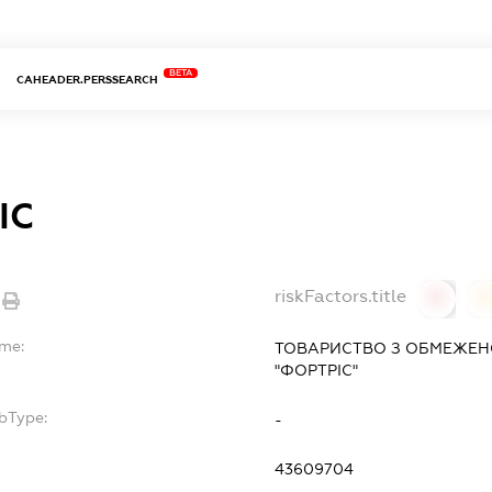
BETA
CAHEADER.PERSSEARCH
ІС
riskFactors.title
0
ame:
ТОВАРИСТВО З ОБМЕЖЕН
"ФОРТРІС"
bType:
-
43609704