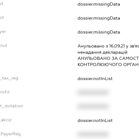
bt
dossier.missingData
bt
dossier.missingData
yer
dossier.missingData
nnul
Анульовано з 16.09.21 у зв'я
ненадання декларацiй
АНУЛЬОВАНО ЗА САМОСТ
КОНТРОЛЮЮЧОГО ОРГАНУ
e_tax_reg
dossier.notInList
rofit
XXXXXXXXXX
et_dotation
XXXXXXXXXX
_akciz
dossier.notInList
axPayerReg
XXXXXXXXXX