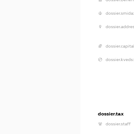
dossier.smida:
dossier.addres
dossier.capital
dossier.kveds:
dossier.tax
dossier.staff