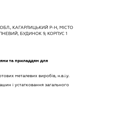
 ОБЛ., КАГАРЛИЦЬКИЙ Р-Н, МІСТО
НЕВИЙ, БУДИНОК 9, КОРПУС 1
лями та приладдям для
ових металевих виробів, н.в.і.у.
шин і устатковання загального