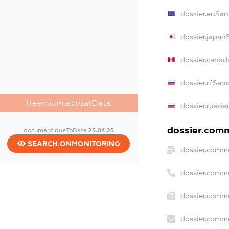
dossier.euSan
dossier.japan
dossier.canad
dossier.rfSan
freemium.actualData
dossier.russia
dossier.comme
document.dueToDate
25.04.25
SEARCH.ONMONITORING
dossier.comme
dossier.comm
dossier.comme
dossier.comme