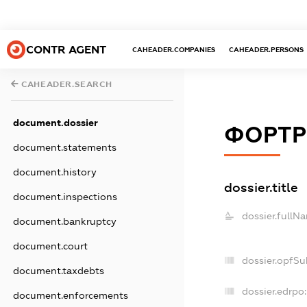
CONTR AGENT
CAHEADER.COMPANIES
CAHEADER.PERSONS
CAHEADER.SEARCH
document.dossier
ФОРТР
document.statements
document.history
dossier.title
document.inspections
dossier.fullN
document.bankruptcy
document.court
dossier.opfSu
document.taxdebts
dossier.edrpo:
document.enforcements