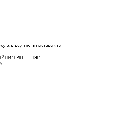
зку з:
вiдсутнiсть поставок та
IЙНИМ РIШЕННЯМ
.