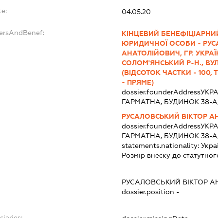
te:
04.05.20
dersAndBenef:
КІНЦЕВИЙ БЕНЕФІЦІАРНИ
ЮРИДИЧНОЇ ОСОБИ - РУС
АНАТОЛІЙОВИЧ, ГР. УКРАЇН
СОЛОМ'ЯНСЬКИЙ Р-Н., ВУЛ.
(ВІДСОТОК ЧАСТКИ - 100
- ПРЯМЕ)
dossier.founderAddress
УКРА
ГАРМАТНА, БУДИНОК 38-А
РУСАЛОВСЬКИЙ ВІКТОР А
dossier.founderAddress
УКРА
ГАРМАТНА, БУДИНОК 38-А
statements.nationality:
Укра
Розмір внеску до статутног
РУСАЛОВСЬКИЙ ВІКТОР А
dossier.position -
ciaries: