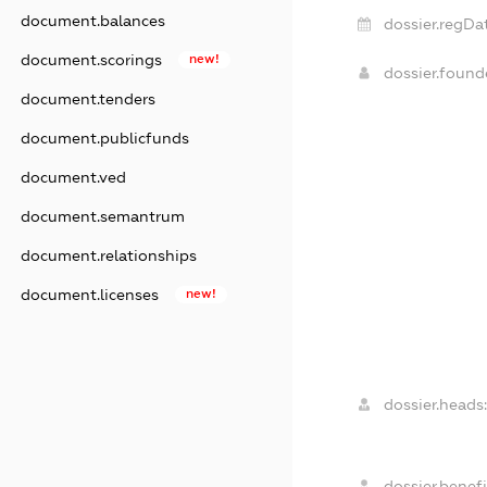
document.balances
dossier.regDa
document.scorings
new!
dossier.foun
document.tenders
document.publicfunds
document.ved
document.semantrum
document.relationships
document.licenses
new!
dossier.heads:
dossier.benefi