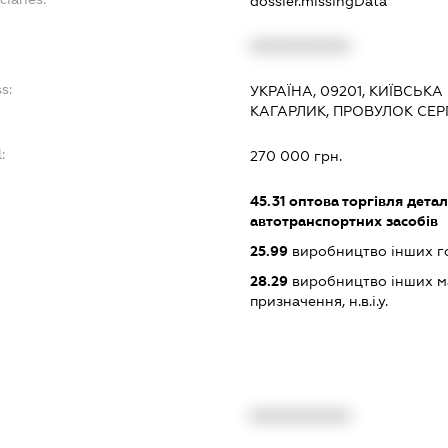
dossier.missingData
XXXXXXXXXX
s:
УКРАЇНА, 09201, КИЇВСЬКА
КАГАРЛИК, ПРОВУЛОК СЕРП
:
270 000 грн.
45.31
оптова торгівля дета
автотранспортних засобів
25.99
виробництво інших гот
28.29
виробництво інших ма
призначення, н.в.і.у.
XXXXXXXXXX