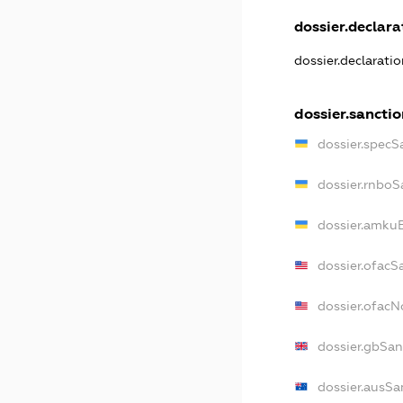
dossier.declarat
dossier.declarati
dossier.sanctio
dossier.specS
dossier.rnboS
dossier.amkuB
dossier.ofacS
dossier.ofac
dossier.gbSan
dossier.ausSa