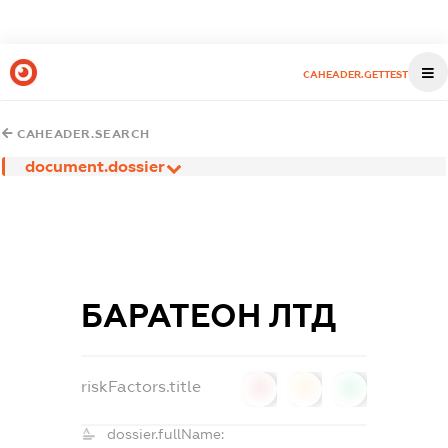
CAHEADER.GETTEST
CAHEADER.SEARCH
document.dossier
БАРАТЕОН ЛТД
riskFactors.title
0
0
0
dossier.fullName: