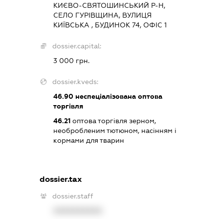
КИЄВО-СВЯТОШИНСЬКИЙ Р-Н,
СЕЛО ГУРІВЩИНА, ВУЛИЦЯ
КИЇВСЬКА , БУДИНОК 74, ОФІС 1
dossier.capital:
3 000 грн.
dossier.kveds:
46.90
неспеціалізована оптова
торгівля
46.21
оптова торгівля зерном,
необробленим тютюном, насінням і
кормами для тварин
dossier.tax
dossier.staff
XXXXXXXXXX