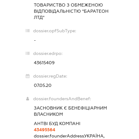
ТОВАРИСТВО З ОБМЕЖЕНОЮ
ВІДПОВІДАЛЬНІСТЮ "БАРАТЕОН
ЛТД"
dossier.opfSubType:
-
dossier.edrpo:
43615409
dossier.regDate:
07.05.20
dossier.foundersAndBenef:
ЗАСНОВНИК Є БЕНЕФІЦІАРНИМ
ВЛАСНИКОМ
АНТВІ БУД КОМПАНІ
43495564
dossier.founderAddress
УКРАЇНА,