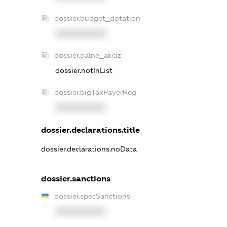
dossier.budget_dotation
XXXXXXXXXX
dossier.palne_akciz
dossier.notInList
dossier.bigTaxPayerReg
XXXXXXXXXX
dossier.declarations.title
dossier.declarations.noData
dossier.sanctions
dossier.specSanctions
XXXXXXXXXX