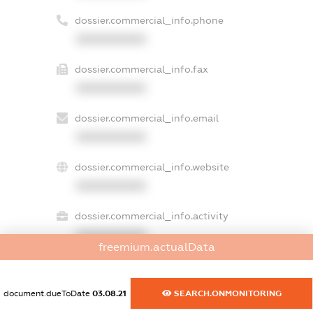
dossier.commercial_info.phone
XXXXXXXXXX
dossier.commercial_info.fax
XXXXXXXXXX
dossier.commercial_info.email
XXXXXXXXXX
dossier.commercial_info.website
XXXXXXXXXX
dossier.commercial_info.activity
XXXXXXXXXX
freemium.actualData
document.dueToDate
03.08.21
SEARCH.ONMONITORING
freemium.exampleText_1
freemium.exampleText_2