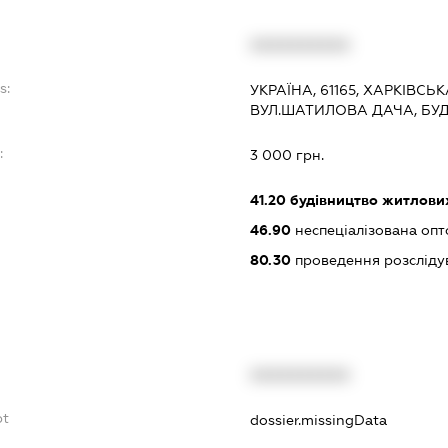
XXXXXXXXXX
s:
УКРАЇНА, 61165, ХАРКІВСЬК
ВУЛ.ШАТИЛОВА ДАЧА, БУД
:
3 000 грн.
41.20
будівництво житлових
46.90
неспеціалізована опт
80.30
проведення розсліду
XXXXXXXXXX
bt
dossier.missingData