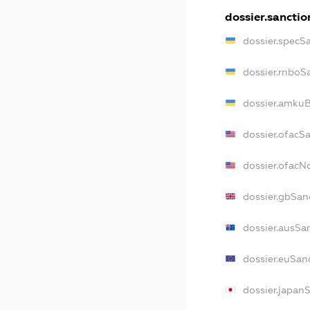
dossier.sanctio
dossier.specS
dossier.rnboS
dossier.amkuB
dossier.ofacS
dossier.ofac
dossier.gbSan
dossier.ausSa
dossier.euSan
dossier.japan