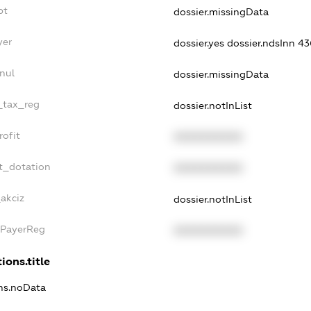
bt
dossier.missingData
yer
dossier.yes
dossier.ndsInn 
nul
dossier.missingData
e_tax_reg
dossier.notInList
rofit
XXXXXXXXXX
t_dotation
XXXXXXXXXX
_akciz
dossier.notInList
xPayerReg
XXXXXXXXXX
ions.title
ons.noData