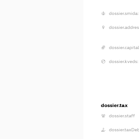
dossier.smida:
dossier.addres
dossier.capital
dossier.kveds:
dossier.tax
dossier.staff
dossier.taxDe