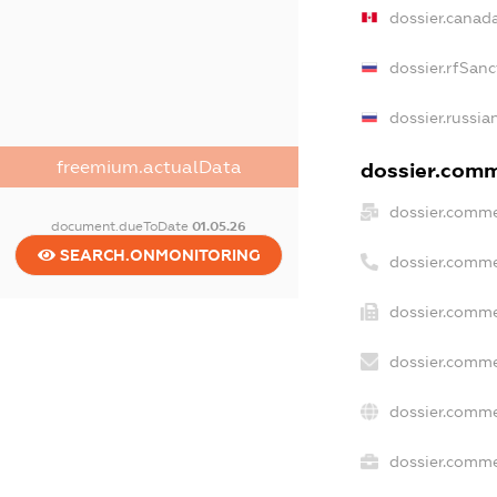
dossier.canad
dossier.rfSanc
dossier.russia
freemium.actualData
dossier.comme
dossier.comme
document.dueToDate
01.05.26
SEARCH.ONMONITORING
dossier.comme
dossier.comme
dossier.comme
dossier.comme
dossier.commer