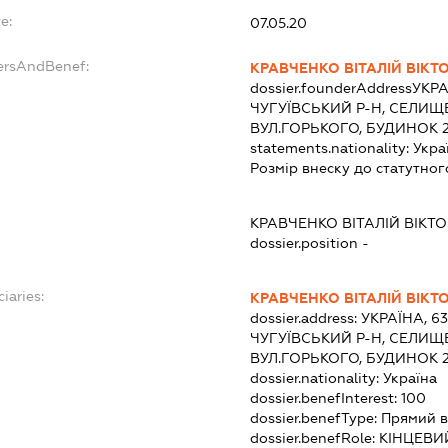
e:
07.05.20
dersAndBenef:
КРАВЧЕНКО ВІТАЛІЙ ВІКТ
dossier.founderAddress
УКРА
ЧУГУЇВСЬКИЙ Р-Н, СЕЛИЩЕ
ВУЛ.ГОРЬКОГО, БУДИНОК 2
statements.nationality:
Укра
Розмір внеску до статутног
КРАВЧЕНКО ВІТАЛІЙ ВІКТ
dossier.position -
iaries:
КРАВЧЕНКО ВІТАЛІЙ ВІКТ
dossier.address:
УКРАЇНА, 6
ЧУГУЇВСЬКИЙ Р-Н, СЕЛИЩЕ
ВУЛ.ГОРЬКОГО, БУДИНОК 2
dossier.nationality:
Україна
dossier.benefInterest:
100
dossier.benefType:
Прямий в
dossier.benefRole:
КІНЦЕВИ