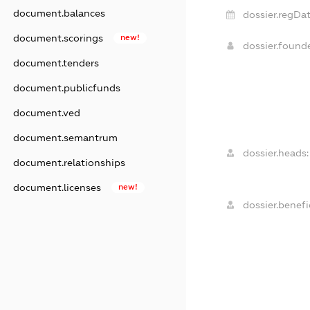
document.balances
dossier.regDat
document.scorings
new!
dossier.foun
document.tenders
document.publicfunds
document.ved
document.semantrum
dossier.heads:
document.relationships
document.licenses
new!
dossier.benefic