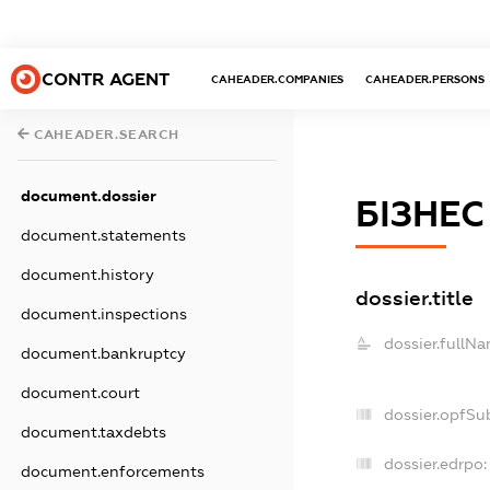
CONTR AGENT
CAHEADER.COMPANIES
CAHEADER.PERSONS
CAHEADER.SEARCH
document.dossier
БІЗНЕС
document.statements
document.history
dossier.title
document.inspections
dossier.fullNa
document.bankruptcy
document.court
dossier.opfSu
document.taxdebts
dossier.edrpo:
document.enforcements