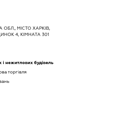
А ОБЛ., МІСТО ХАРКІВ,
ИНОК 4, КІМНАТА 301
 і нежитлових будівель
ова торгівля
вань