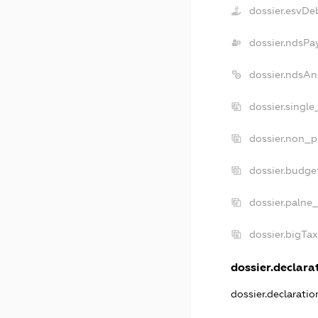
dossier.esvDe
dossier.ndsPa
dossier.ndsAn
dossier.singl
dossier.non_p
dossier.budge
dossier.palne
dossier.bigTa
dossier.declarat
dossier.declarati