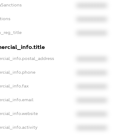
aSanctions
XXXXXXXXXX
tions
XXXXXXXXXX
n_reg_title
XXXXXXXXXX
rcial_info.title
rcial_info.postal_address
XXXXXXXXXX
rcial_info.phone
XXXXXXXXXX
rcial_info.fax
XXXXXXXXXX
rcial_info.email
XXXXXXXXXX
rcial_info.website
XXXXXXXXXX
cial_info.activity
XXXXXXXXXX