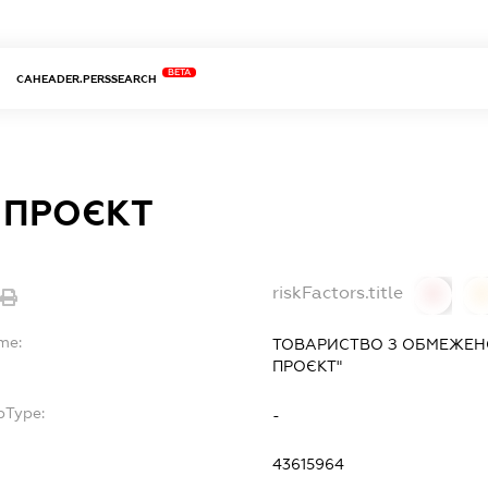
BETA
CAHEADER.PERSSEARCH
 ПРОЄКТ
riskFactors.title
0
me:
ТОВАРИСТВО З ОБМЕЖЕНО
ПРОЄКТ"
bType:
-
43615964