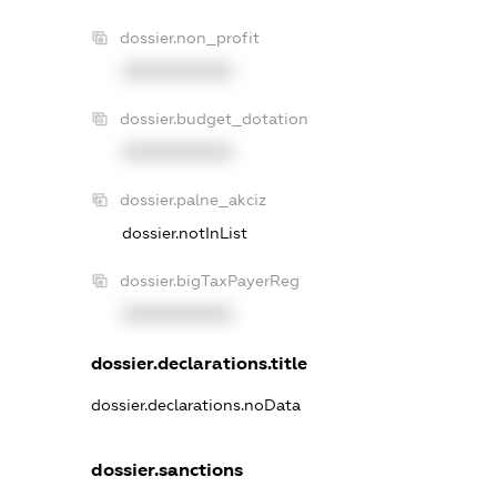
dossier.non_profit
XXXXXXXXXX
dossier.budget_dotation
XXXXXXXXXX
dossier.palne_akciz
dossier.notInList
dossier.bigTaxPayerReg
XXXXXXXXXX
dossier.declarations.title
dossier.declarations.noData
dossier.sanctions