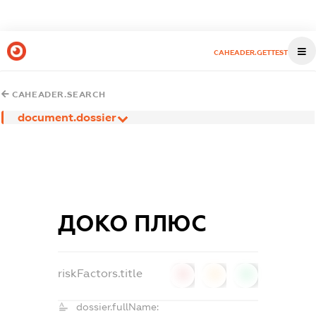
CAHEADER.GETTEST
CAHEADER.SEARCH
document.dossier
ДОКО ПЛЮС
riskFactors.title
0
0
0
dossier.fullName: