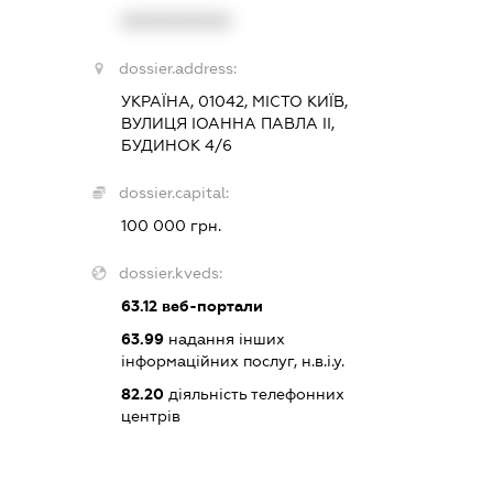
XXXXXXXXXX
dossier.address:
УКРАЇНА, 01042, МІСТО КИЇВ,
ВУЛИЦЯ ІОАННА ПАВЛА ІІ,
БУДИНОК 4/6
dossier.capital:
100 000 грн.
dossier.kveds:
63.12
веб-портали
63.99
надання інших
інформаційних послуг, н.в.і.у.
82.20
діяльність телефонних
центрів