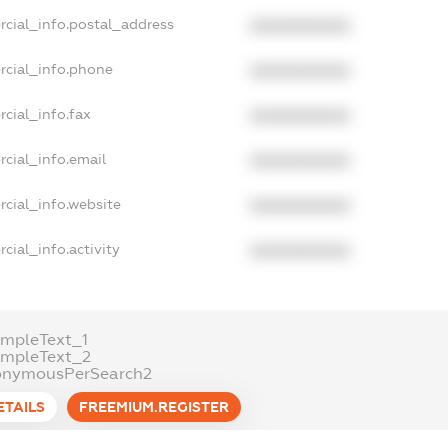
rcial_info.postal_address
XXXXXXXXXX
rcial_info.phone
XXXXXXXXXX
cial_info.fax
XXXXXXXXXX
cial_info.email
XXXXXXXXXX
cial_info.website
XXXXXXXXXX
cial_info.activity
XXXXXXXXXX
ampleText_1
ampleText_2
onymousPerSearch2
ETAILS
FREEMIUM.REGISTER