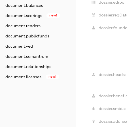
dossier.edrpo:
document.balances
dossier.regDat
document.scorings
new!
document.tenders
dossier.found
document.publicfunds
document.ved
document.semantrum
document.relationships
dossier.heads:
document.licenses
new!
dossier.benefic
dossier.smida:
dossier.addres