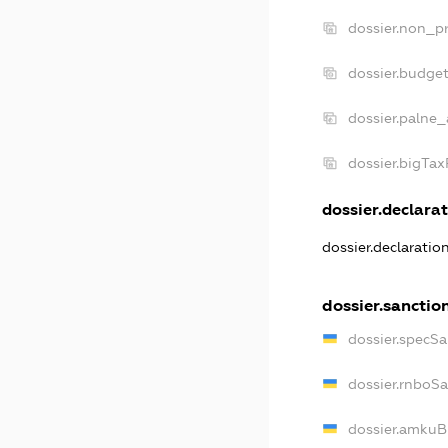
dossier.non_pr
dossier.budge
dossier.palne_
dossier.bigTa
dossier.declarat
dossier.declarati
dossier.sanctio
dossier.specS
dossier.rnboS
dossier.amkuB