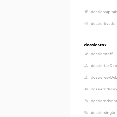
dossier.capital
dossier.kveds:
dossier.tax
dossier.staff
dossier.taxDeb
dossier.esvDe
dossier.ndsPay
dossier.ndsAn
dossier.single