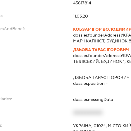
43617814
e:
11.05.20
ersAndBenef:
КОБЗАР ІГОР ВОЛОДИМИ
dossier.founderAddress
УКРА
МАРІЇ КАПНІСТ, БУДИНОК 
ДЗЬОБА ТАРАС ІГОРОВИЧ
dossier.founderAddress
УКРА
ТБІЛІСЬКИЙ, БУДИНОК 1, К
ДЗЬОБА ТАРАС ІГОРОВИЧ
dossier.position -
iaries:
dossier.missingData
XXXXXXXXXX
s:
УКРАЇНА, 01024, МІСТО К