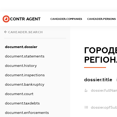
CONTR AGENT
CAHEADER.COMPANIES
CAHEADER.PERSONS
CAHEADER.SEARCH
document.dossier
ГОРОДЕ
document.statements
РЕГІО
document.history
document.inspections
dossier.title
document.bankruptcy
dossier.fullNa
document.court
document.taxdebts
dossier.opfSu
document.enforcements