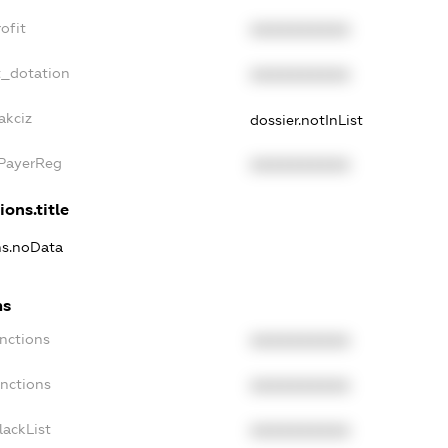
ofit
XXXXXXXXXX
t_dotation
XXXXXXXXXX
akciz
dossier.notInList
xPayerReg
XXXXXXXXXX
ions.title
ons.noData
ns
anctions
XXXXXXXXXX
anctions
XXXXXXXXXX
lackList
XXXXXXXXXX