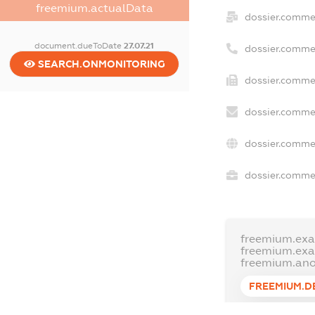
freemium.actualData
dossier.comme
document.dueToDate
27.07.21
dossier.comme
SEARCH.ONMONITORING
dossier.commer
dossier.commer
dossier.commer
dossier.commer
freemium.ex
freemium.ex
freemium.an
FREEMIUM.D