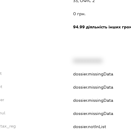
33, ОФІС 2
:
0 грн.
94.99
діяльність інших грома
XXXXXXXXXX
t
dossier.missingData
bt
dossier.missingData
er
dossier.missingData
nul
dossier.missingData
_tax_reg
dossier.notInList