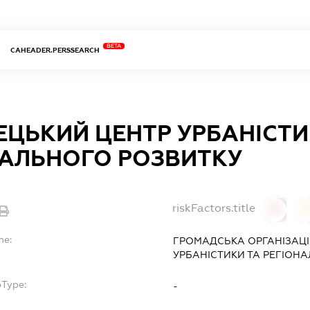
BETA
CAHEADER.PERSSEARCH
ЦЬКИЙ ЦЕНТР УРБАНІСТИ
НАЛЬНОГО РОЗВИТКУ
riskFactors.title
0
0
me:
ГРОМАДСЬКА ОРГАНІЗАЦІ
УРБАНІСТИКИ ТА РЕГІОН
bType:
-