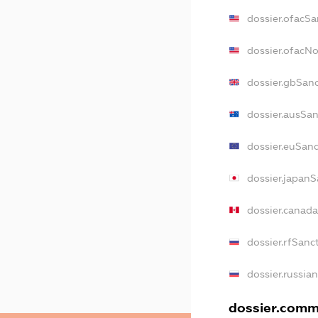
dossier.ofacSa
dossier.ofacN
dossier.gbSan
dossier.ausSa
dossier.euSan
dossier.japan
dossier.canad
dossier.rfSanc
dossier.russia
dossier.comme