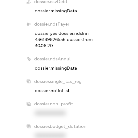
dossier.esvDebt
dossier.missingData
dossier.ndsPayer
dossier.yes
dossier.ndsInn
436189826556
dossier.from
30.06.20
dossier.ndsAnnul
dossier.missingData
dossier.single_tax_reg
dossier.notInList
dossier.non_profit
XXXXXXXXXX
dossier.budget_dotation
XXXXXXXXXX