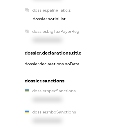
dossier.palne_akciz
dossier.notInList
dossier.bigTaxPayerReg
XXXXXXXXXX
dossier.declarations.title
dossier.declarations.noData
dossier.sanctions
dossier.specSanctions
XXXXXXXXXX
dossier.rnboSanctions
XXXXXXXXXX