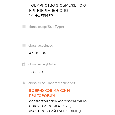
ТОВАРИСТВО З ОБМЕЖЕНОЮ
ВІДПОВІДАЛЬНІСТЮ
"МІНФЕРМЕР"
dossier.opfSubType:
-
dossier.edrpo:
43618986
dossier.regDate:
12.05.20
dossier.foundersAndBenef:
БОЯРЧУКОВ МАКСИМ
ГРИГОРОВИЧ
dossier.founderAddress
УКРАЇНА,
08162, КИЇВСЬКА ОБЛ.,
ФАСТІВСЬКИЙ Р-Н, СЕЛИЩЕ