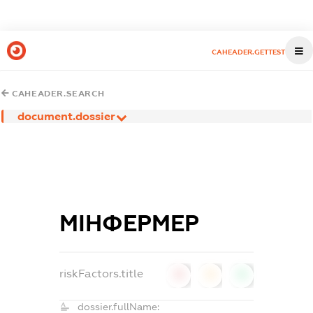
CAHEADER.GETTEST
CAHEADER.SEARCH
document.dossier
МІНФЕРМЕР
riskFactors.title
0
0
0
dossier.fullName: