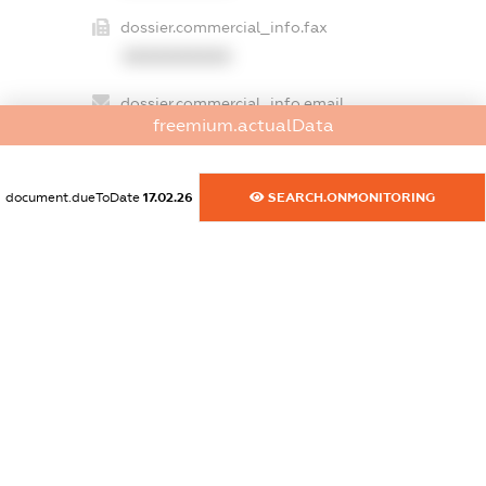
dossier.commercial_info.fax
XXXXXXXXXX
dossier.commercial_info.email
freemium.actualData
XXXXXXXXXX
dossier.commercial_info.website
document.dueToDate
17.02.26
SEARCH.ONMONITORING
XXXXXXXXXX
dossier.commercial_info.activity
XXXXXXXXXX
freemium.exampleText_1
freemium.exampleText_2
freemium.anonymousPerSearch2
FREEMIUM.DETAILS