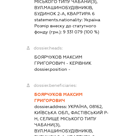
МІСЬКОГО ТИПУ ЧАБАНИ(З),
ВУЛ.МАШИНОБУДІВНИКІВ,
БУДИНОК 2-А, КВАРТИРА 6
statements.nationality:
Україна
Розмір внеску до статутного
фонду (грн.):
9 331 079
(100 %)
dossier.heads:
БОЯРЧУКОВ МАКСИМ
ГРИГОРОВИЧ
-
КЕРІВНИК
dossier.position -
dossier.beneficiaries:
БОЯРЧУКОВ МАКСИМ
ГРИГОРОВИЧ
dossier.address:
УКРАЇНА, 08162,
КИЇВСЬКА ОБЛ., ФАСТІВСЬКИЙ Р-
Н, СЕЛИЩЕ МІСЬКОГО ТИПУ
ЧАБАНИ(З),
ВУЛ.МАШИНОБУДІВНИКІВ,