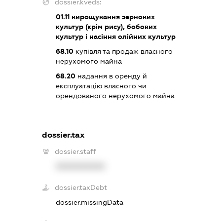
dossier.kveds:
01.11
вирощування зернових
культур (крім рису), бобових
культур і насіння олійних культур
68.10
купівля та продаж власного
нерухомого майна
68.20
надання в оренду й
експлуатацію власного чи
орендованого нерухомого майна
dossier.tax
dossier.staff
XXXXXXXXXX
dossier.taxDebt
dossier.missingData