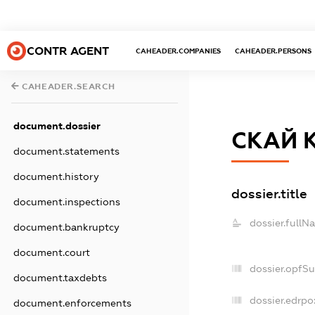
CONTR AGENT
CAHEADER.COMPANIES
CAHEADER.PERSONS
CAHEADER.SEARCH
document.dossier
СКАЙ 
document.statements
document.history
dossier.title
document.inspections
dossier.fullN
document.bankruptcy
document.court
dossier.opfS
document.taxdebts
dossier.edrpo
document.enforcements