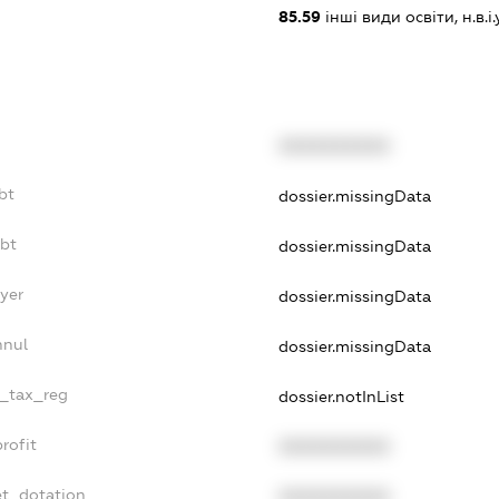
85.59
інші види освіти, н.в.і.у
XXXXXXXXXX
bt
dossier.missingData
ebt
dossier.missingData
yer
dossier.missingData
nnul
dossier.missingData
e_tax_reg
dossier.notInList
rofit
XXXXXXXXXX
et_dotation
XXXXXXXXXX