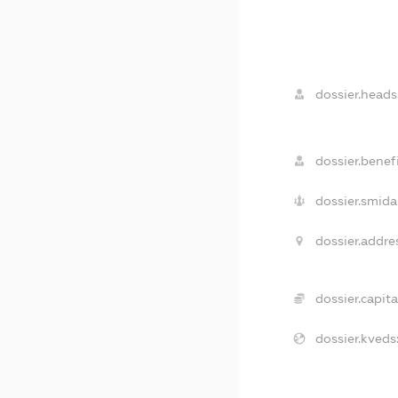
dossier.heads
dossier.benefi
dossier.smida
dossier.addre
dossier.capita
dossier.kveds