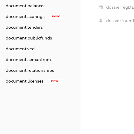
document.balances
dossier.regDa
document.scorings
new!
dossier.foun
document.tenders
document.publicfunds
document.ved
document.semantrum
document.relationships
document.licenses
new!