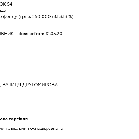
ОК 54
ьща
о фонду (грн.):
250 000
(33.333 %)
ІВНИК
- dossier.from 12.05.20
ИЇВ, ВУЛИЦЯ ДРАГОМИРОВА
ова торгівля
ми товарами господарського