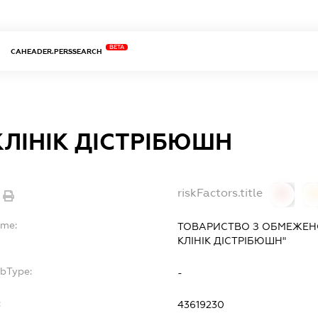
BETA
CAHEADER.PERSSEARCH
КЛІНІК ДІСТРІБЮШН
riskFactors.title
0
ame:
ТОВАРИСТВО З ОБМЕЖЕН
КЛІНІК ДІСТРІБЮШН"
ubType:
-
:
43619230