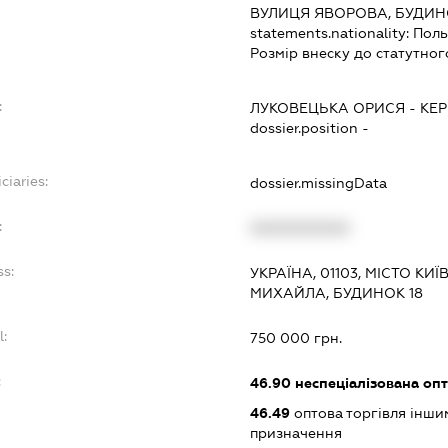
ВУЛИЦЯ ЯВОРОВА, БУДИН
statements.nationality:
Пол
Розмір внеску до статутног
:
ЛУКОВЕЦЬКА ОРИСЯ
-
КЕР
dossier.position -
ciaries:
dossier.missingData
:
XXXXXXXXXX
ss:
УКРАЇНА, 01103, МІСТО К
МИХАЙЛА, БУДИНОК 18
l:
750 000 грн.
:
46.90
неспеціалізована опт
46.49
оптова торгівля інши
призначення