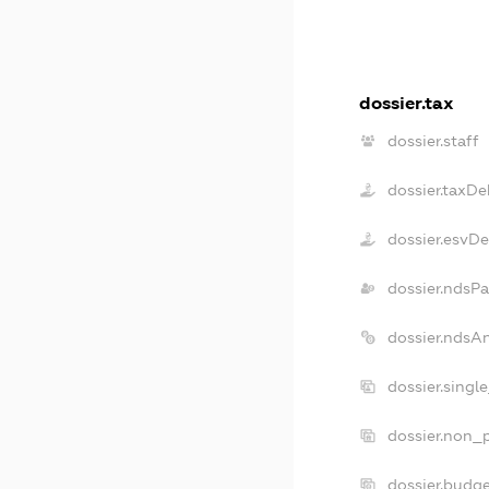
dossier.tax
dossier.staff
dossier.taxDe
dossier.esvD
dossier.ndsPa
dossier.ndsA
dossier.singl
dossier.non_p
dossier.budg