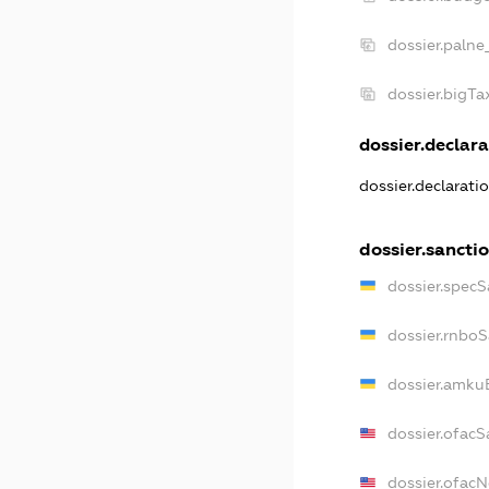
dossier.palne
dossier.bigT
dossier.declara
dossier.declarat
dossier.sancti
dossier.specS
dossier.rnbo
dossier.amku
dossier.ofacS
dossier.ofac