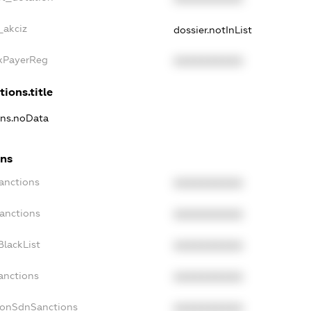
_akciz
dossier.notInList
axPayerReg
XXXXXXXXXX
tions.title
ions.noData
ons
anctions
XXXXXXXXXX
Sanctions
XXXXXXXXXX
BlackList
XXXXXXXXXX
anctions
XXXXXXXXXX
NonSdnSanctions
XXXXXXXXXX