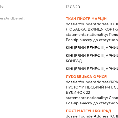
te:
12.05.20
dersAndBenef:
ТКАЧ ПЙОТР МАРЦІН
dossier.founderAddress
ПОЛЬ
ЛЮБАВКА, ВУЛИЦЯ КОРТКА
statements.nationality:
Пол
Розмір внеску до статутног
КІНЦЕВИЙ БЕНЕФІЦІАРНИ
КІНЦЕВИЙ БЕНЕФІЦІАРНИ
КОНРАД
КІНЦЕВИЙ БЕНЕФІЦІАРНИЙ
ЛУКОВЕЦЬКА ОРИСЯ
dossier.founderAddress
УКРА
ПУСТОМИТІВСЬКИЙ Р-Н, СЕ
БУДИНОК 22
statements.nationality:
Спол
Розмір внеску до статутног
ПОСТ МАТЕУШ КОНРАД
dossier.founderAddress
ПОЛЬ