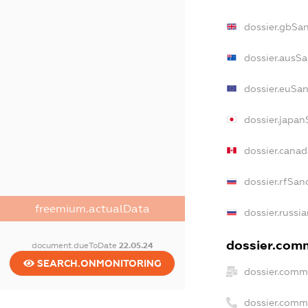
dossier.gbSa
dossier.ausS
dossier.euSa
dossier.japan
dossier.cana
dossier.rfSan
freemium.actualData
dossier.russi
dossier.comm
document.dueToDate
22.05.24
SEARCH.ONMONITORING
dossier.comm
dossier.comm