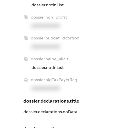
dossier.notInList
dossier.non_profit
XXXXXXXXXX
dossier.budget_dotation
XXXXXXXXXX
dossier.palne_akciz
dossier.notInList
dossier.bigTaxPayerReg
XXXXXXXXXX
dossier.declarations.title
dossier.declarations.noData