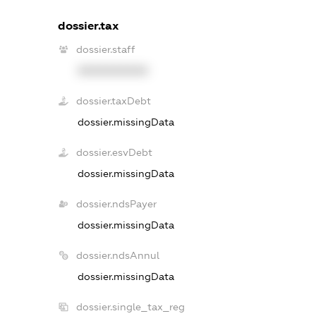
dossier.tax
dossier.staff
XXXXXXXXXX
dossier.taxDebt
dossier.missingData
dossier.esvDebt
dossier.missingData
dossier.ndsPayer
dossier.missingData
dossier.ndsAnnul
dossier.missingData
dossier.single_tax_reg