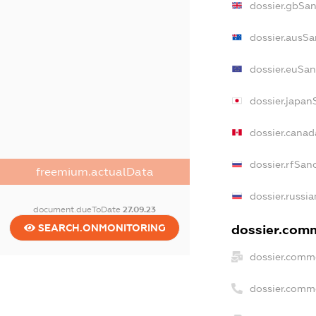
dossier.gbSan
dossier.ausSa
dossier.euSan
dossier.japan
dossier.cana
dossier.rfSan
freemium.actualData
dossier.russia
document.dueToDate
27.09.23
dossier.comm
SEARCH.ONMONITORING
dossier.comme
dossier.comm