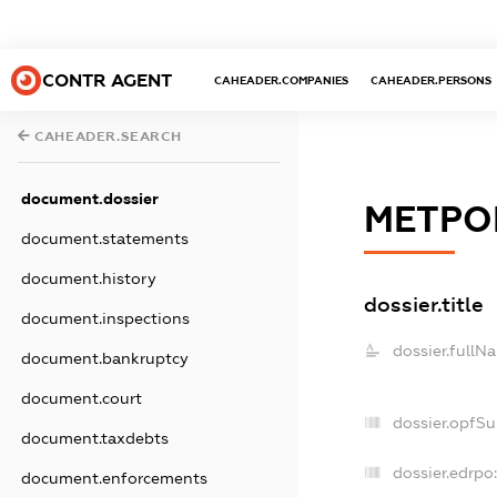
CONTR AGENT
CAHEADER.COMPANIES
CAHEADER.PERSONS
CAHEADER.SEARCH
document.dossier
МЕТРО
document.statements
document.history
dossier.title
document.inspections
dossier.fullN
document.bankruptcy
document.court
dossier.opfS
document.taxdebts
dossier.edrpo:
document.enforcements