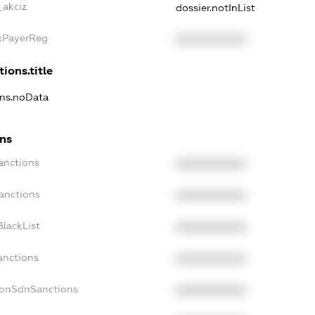
_akciz
dossier.notInList
axPayerReg
XXXXXXXXXX
ions.title
ons.noData
ons
anctions
XXXXXXXXXX
anctions
XXXXXXXXXX
lackList
XXXXXXXXXX
anctions
XXXXXXXXXX
NonSdnSanctions
XXXXXXXXXX