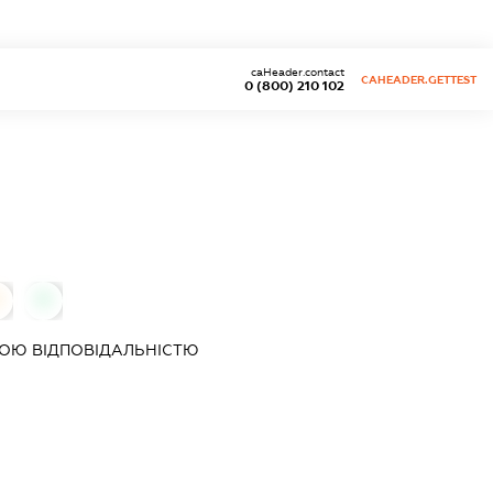
caHeader.contact
CAHEADER.GETTEST
0 (800) 210 102
0
0
ОЮ ВІДПОВІДАЛЬНІСТЮ