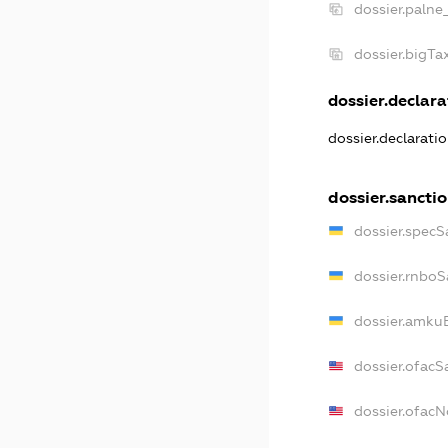
dossier.palne
dossier.bigT
dossier.declarat
dossier.declarati
dossier.sancti
dossier.specS
dossier.rnboS
dossier.amkuB
dossier.ofacS
dossier.ofac