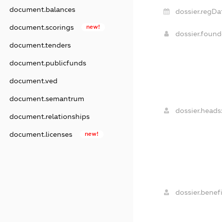
document.balances
dossier.regDa
document.scorings
new!
dossier.foun
document.tenders
document.publicfunds
document.ved
document.semantrum
dossier.heads
document.relationships
document.licenses
new!
dossier.benefi