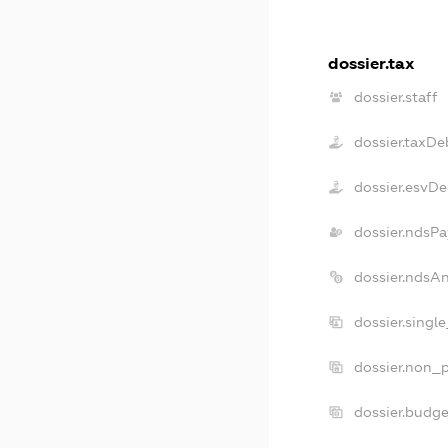
dossier.tax
dossier.staff
dossier.taxDe
dossier.esvDe
dossier.ndsPa
dossier.ndsA
dossier.singl
dossier.non_p
dossier.budg