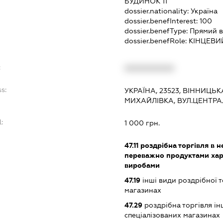
БУДИНОК 11
dossier.nationality:
Україна
dossier.benefInterest:
100
dossier.benefType:
Прямий в
dossier.benefRole:
КІНЦЕВИ
:
XXXXXXXXXX
s:
УКРАЇНА, 23523, ВІННИЦЬ
МИХАЙЛІВКА, ВУЛ.ЦЕНТРА
:
1 000 грн.
47.11
роздрібна торгівля в н
переважно продуктами хар
виробами
47.19
інші види роздрібної т
магазинах
47.29
роздрібна торгівля і
спеціалізованих магазинах