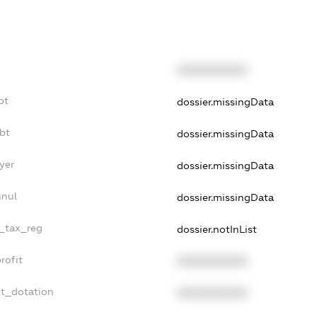
XXXXXXXXXX
bt
dossier.missingData
bt
dossier.missingData
yer
dossier.missingData
nnul
dossier.missingData
e_tax_reg
dossier.notInList
rofit
XXXXXXXXXX
et_dotation
XXXXXXXXXX