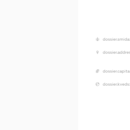
dossier.smida
dossier.addres
dossier.capital
dossier.kveds: