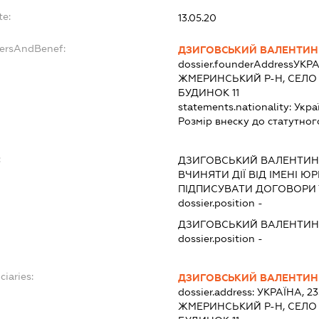
te:
13.05.20
dersAndBenef:
ДЗИГОВСЬКИЙ ВАЛЕНТИ
dossier.founderAddress
УКРА
ЖМЕРИНСЬКИЙ Р-Н, СЕЛО 
БУДИНОК 11
statements.nationality:
Укра
Розмір внеску до статутног
:
ДЗИГОВСЬКИЙ ВАЛЕНТИ
ВЧИНЯТИ ДІЇ ВІД ІМЕНІ Ю
ПІДПИСУВАТИ ДОГОВОРИ 
dossier.position -
ДЗИГОВСЬКИЙ ВАЛЕНТИ
dossier.position -
ciaries:
ДЗИГОВСЬКИЙ ВАЛЕНТИ
dossier.address:
УКРАЇНА, 2
ЖМЕРИНСЬКИЙ Р-Н, СЕЛО 