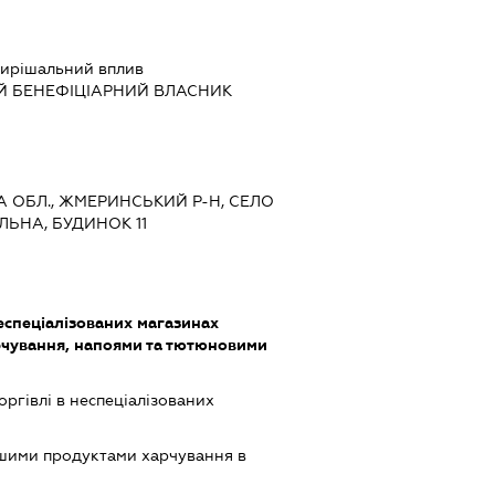
ирішальний вплив
Й БЕНЕФІЦІАРНИЙ ВЛАСНИК
КА ОБЛ., ЖМЕРИНСЬКИЙ Р-Н, СЕЛО
ЛЬНА, БУДИНОК 11
еспеціалізованих магазинах
чування, напоями та тютюновими
оргівлі в неспеціалізованих
ншими продуктами харчування в