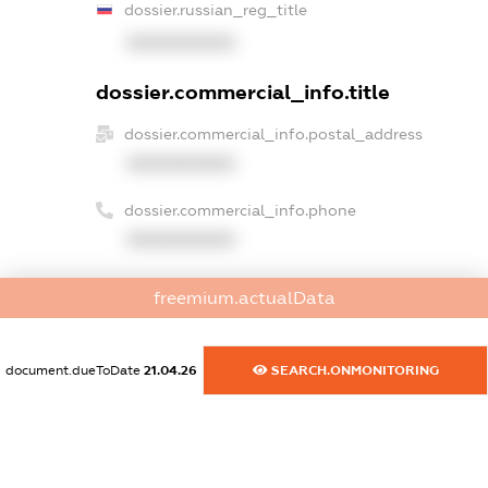
dossier.russian_reg_title
XXXXXXXXXX
dossier.commercial_info.title
dossier.commercial_info.postal_address
XXXXXXXXXX
dossier.commercial_info.phone
XXXXXXXXXX
dossier.commercial_info.fax
freemium.actualData
XXXXXXXXXX
dossier.commercial_info.email
document.dueToDate
21.04.26
SEARCH.ONMONITORING
XXXXXXXXXX
dossier.commercial_info.website
XXXXXXXXXX