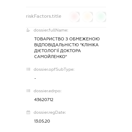
riskFactors.title
0
0
0
dossier.fullName:
ТОВАРИСТВО З ОБМЕЖЕНОЮ
ВІДПОВІДАЛЬНІСТЮ "КЛІНІКА
ДІЄТОЛОГІЇ ДОКТОРА
САМОЙЛЕНКО"
dossier.opfSubType:
-
dossier.edrpo:
43620712
dossier.regDate:
13.05.20