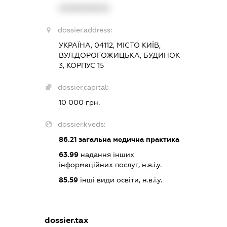
XXXXXXXXXX
dossier.address:
УКРАЇНА, 04112, МІСТО КИЇВ,
ВУЛ.ДОРОГОЖИЦЬКА, БУДИНОК
3, КОРПУС 15
dossier.capital:
10 000 грн.
dossier.kveds:
86.21
загальна медична практика
63.99
надання інших
інформаційних послуг, н.в.і.у.
85.59
інші види освіти, н.в.і.у.
dossier.tax