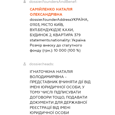
dossier.foundersAndBenef:
САМІЙЛЕНКО НАТАЛІЯ
ОЛЕКСАНДРІВНА
dossier.founderAddress
УКРАЇНА,
01103, МІСТО КИЇВ,
ВУЛ.БЕНДУКІДЗЕ КАХИ,
БУДИНОК 2, КВАРТИРА 379
statements.nationality:
Україна
Розмір внеску до статутного
фонду (грн.):
10 000
(100 %)
dossier.heads:
ІГНАТОЧКІНА НАТАЛІЯ
ВОЛОДИМИРІВНА
-
ПРЕДСТАВНИК
ВЧИНЯТИ ДІЇ ВІД
ІМЕНІ ЮРИДИЧНОЇ ОСОБИ, У
ТОМУ ЧИСЛІ ПІДПИСУВАТИ
ДОГОВОРИ ТОЩО, ПОДАВАТИ
ДОКУМЕНТИ ДЛЯ ДЕРЖАВНОЇ
РЕЄСТРАЦІЇ ВІД ІМЕНІ
ЮРИДИЧНОЇ ОСОБИ