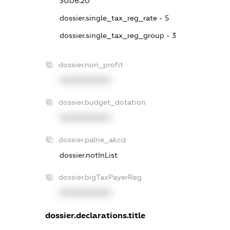
30.06.20
dossier.single_tax_reg_rate - 5
dossier.single_tax_reg_group - 3
dossier.non_profit
XXXXXXXXXX
dossier.budget_dotation
XXXXXXXXXX
dossier.palne_akciz
dossier.notInList
dossier.bigTaxPayerReg
XXXXXXXXXX
dossier.declarations.title