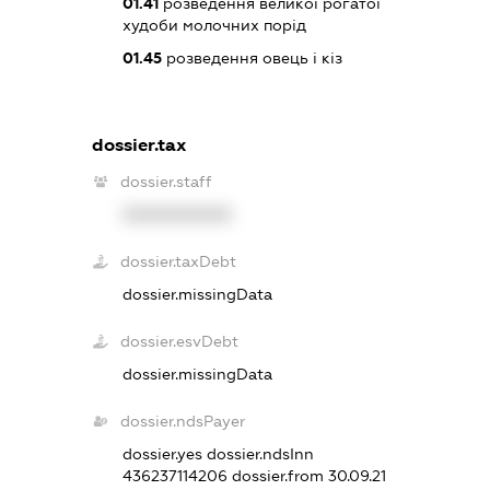
01.41
розведення великої рогатої
худоби молочних порід
01.45
розведення овець і кіз
dossier.tax
dossier.staff
XXXXXXXXXX
dossier.taxDebt
dossier.missingData
dossier.esvDebt
dossier.missingData
dossier.ndsPayer
dossier.yes
dossier.ndsInn
436237114206
dossier.from 30.09.21