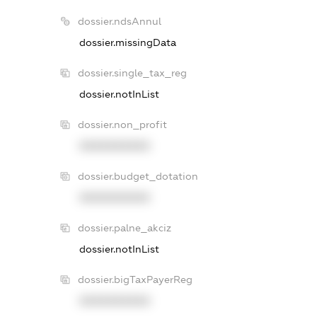
dossier.ndsAnnul
dossier.missingData
dossier.single_tax_reg
dossier.notInList
dossier.non_profit
XXXXXXXXXX
dossier.budget_dotation
XXXXXXXXXX
dossier.palne_akciz
dossier.notInList
dossier.bigTaxPayerReg
XXXXXXXXXX