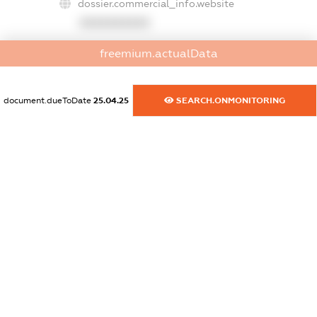
dossier.commercial_info.website
XXXXXXXXXX
dossier.commercial_info.activity
freemium.actualData
XXXXXXXXXX
document.dueToDate
25.04.25
SEARCH.ONMONITORING
freemium.exampleText_1
freemium.exampleText_2
freemium.anonymousPerSearch2
FREEMIUM.DETAILS
FREEMIUM.REGISTER