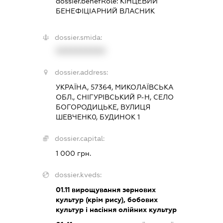
dossier.benefRole:
КІНЦЕВИЙ
БЕНЕФІЦІАРНИЙ ВЛАСНИК
dossier.smida:
XXXXXXXXXX
dossier.address:
УКРАЇНА, 57364, МИКОЛАЇВСЬКА
ОБЛ., СНІГУРІВСЬКИЙ Р-Н, СЕЛО
БОГОРОДИЦЬКЕ, ВУЛИЦЯ
ШЕВЧЕНК0, БУДИНОК 1
dossier.capital:
1 000 грн.
dossier.kveds:
01.11
вирощування зернових
культур (крім рису), бобових
культур і насіння олійних культур