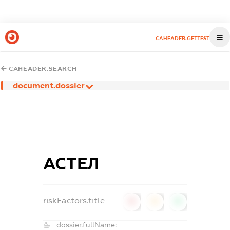
CAHEADER.GETTEST
CAHEADER.SEARCH
document.dossier
АСТЕЛ
riskFactors.title
0
0
0
dossier.fullName: