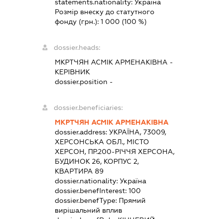
statements.nationality:
Україна
Розмір внеску до статутного
фонду (грн.):
1 000
(100 %)
dossier.heads:
МКРТЧЯН АСМІК АРМЕНАКІВНА
-
КЕРІВНИК
dossier.position -
dossier.beneficiaries:
МКРТЧЯН АСМІК АРМЕНАКІВНА
dossier.address:
УКРАЇНА, 73009,
ХЕРСОНСЬКА ОБЛ., МІСТО
ХЕРСОН, ПР.200-РІЧЧЯ ХЕРСОНА,
БУДИНОК 26, КОРПУС 2,
КВАРТИРА 89
dossier.nationality:
Україна
dossier.benefInterest:
100
dossier.benefType:
Прямий
вирішальний вплив