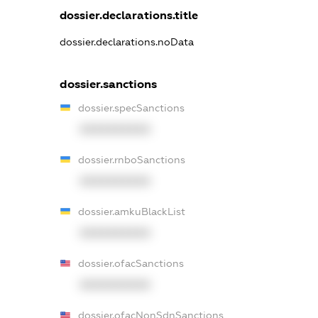
dossier.declarations.title
dossier.declarations.noData
dossier.sanctions
dossier.specSanctions
XXXXXXXXXX
dossier.rnboSanctions
XXXXXXXXXX
dossier.amkuBlackList
XXXXXXXXXX
dossier.ofacSanctions
XXXXXXXXXX
dossier.ofacNonSdnSanctions