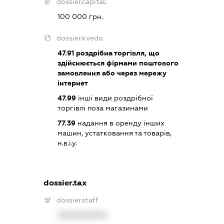
dossier.capital:
100 000 грн.
dossier.kveds:
47.91
роздрібна торгівля, що
здійснюється фірмами поштового
замовлення або через мережу
інтернет
47.99
інші види роздрібної
торгівлі поза магазинами
77.39
надання в оренду інших
машин, устатковання та товарів,
н.в.і.у.
dossier.tax
dossier.staff
XXXXXXXXXX