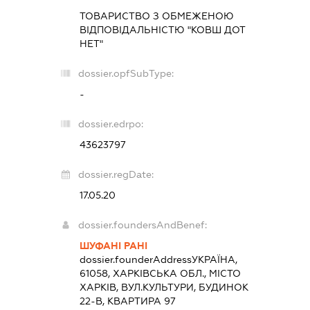
ТОВАРИСТВО З ОБМЕЖЕНОЮ
ВІДПОВІДАЛЬНІСТЮ "КОВШ ДОТ
НЕТ"
dossier.opfSubType:
-
dossier.edrpo:
43623797
dossier.regDate:
17.05.20
dossier.foundersAndBenef:
ШУФАНІ РАНІ
dossier.founderAddress
УКРАЇНА,
61058, ХАРКІВСЬКА ОБЛ., МІСТО
ХАРКІВ, ВУЛ.КУЛЬТУРИ, БУДИНОК
22-В, КВАРТИРА 97