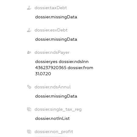
dossier.taxDebt
dossier.missingData
dossier.esvDebt
dossier.missingData
dossier.ndsPayer
dossier.yes
dossier.ndsInn
436237920365
dossier.from
31.07.20
dossier.ndsAnnul
dossier.missingData
dossier.single_tax_reg
dossier.notInList
dossier.non_profit