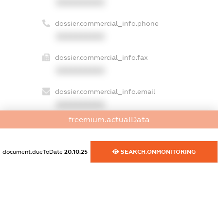
XXXXXXXXXX
dossier.commercial_info.phone
XXXXXXXXXX
dossier.commercial_info.fax
XXXXXXXXXX
dossier.commercial_info.email
XXXXXXXXXX
freemium.actualData
dossier.commercial_info.website
XXXXXXXXXX
document.dueToDate
20.10.25
SEARCH.ONMONITORING
dossier.commercial_info.activity
XXXXXXXXXX
freemium.exampleText_1