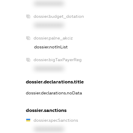
XXXXXXXXXX
dossier.budget_dotation
XXXXXXXXXX
dossier.palne_akciz
dossier.notInList
dossier.bigTaxPayerReg
XXXXXXXXXX
dossier.declarations.title
dossier.declarations.noData
dossier.sanctions
dossier.specSanctions
XXXXXXXXXX