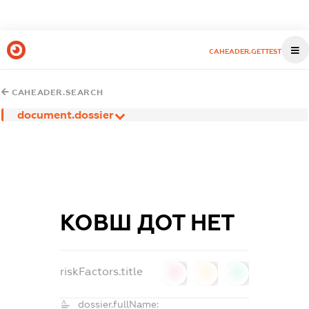
CAHEADER.GETTEST
CAHEADER.SEARCH
document.dossier
КОВШ ДОТ НЕТ
riskFactors.title
0
0
0
dossier.fullName: