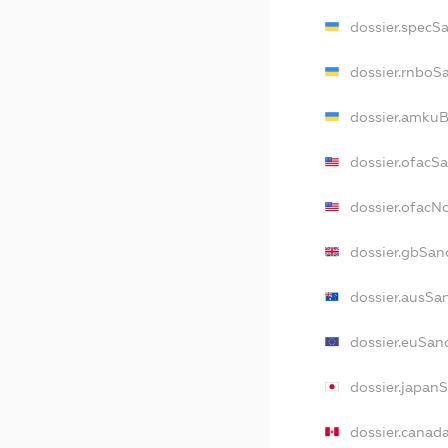
dossier.specS
dossier.rnboS
dossier.amkuB
dossier.ofacS
dossier.ofac
dossier.gbSan
dossier.ausSa
dossier.euSan
dossier.japan
dossier.canad