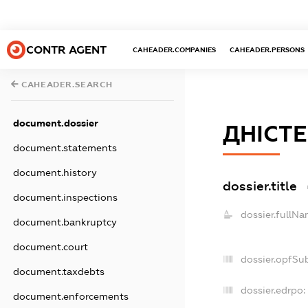
CONTR AGENT
CAHEADER.COMPANIES
CAHEADER.PERSONS
CAHEADER.SEARCH
document.dossier
ДНІСТЕ
document.statements
document.history
dossier.title
document.inspections
dossier.fullNa
document.bankruptcy
document.court
dossier.opfSu
document.taxdebts
dossier.edrpo:
document.enforcements