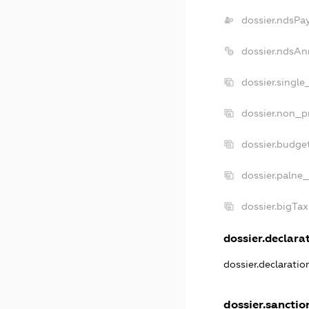
dossier.ndsPa
dossier.ndsAn
dossier.singl
dossier.non_p
dossier.budge
dossier.palne_
dossier.bigTa
dossier.declarat
dossier.declarati
dossier.sanctio