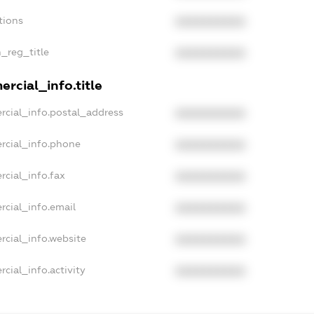
tions
XXXXXXXXXX
n_reg_title
XXXXXXXXXX
rcial_info.title
rcial_info.postal_address
XXXXXXXXXX
rcial_info.phone
XXXXXXXXXX
rcial_info.fax
XXXXXXXXXX
rcial_info.email
XXXXXXXXXX
rcial_info.website
XXXXXXXXXX
cial_info.activity
XXXXXXXXXX