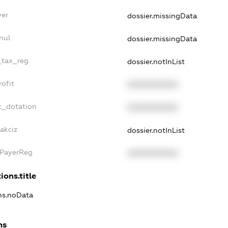
yer
dossier.missingData
nul
dossier.missingData
e_tax_reg
dossier.notInList
rofit
XXXXXXXXXX
t_dotation
XXXXXXXXXX
akciz
dossier.notInList
xPayerReg
XXXXXXXXXX
ions.title
ons.noData
ns