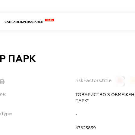
BETA
CAHEADER.PERSSEARCH
Р ПАРК
riskFactors.title
0
0
me:
ТОВАРИСТВО З ОБМЕЖЕНО
ПАРК"
bType:
-
43623839