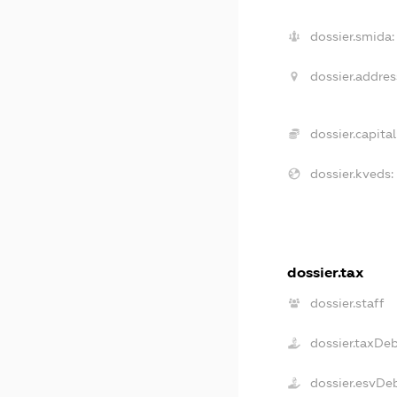
dossier.smida:
dossier.addres
dossier.capital
dossier.kveds:
dossier.tax
dossier.staff
dossier.taxDe
dossier.esvDe