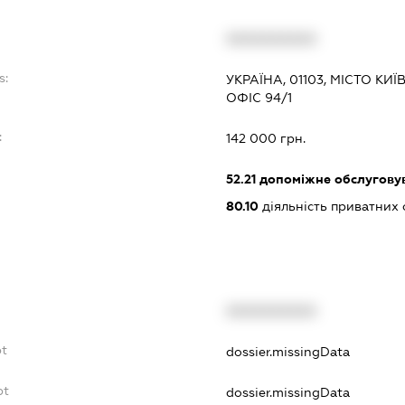
XXXXXXXXXX
s:
УКРАЇНА, 01103, МІСТО КИ
ОФІС 94/1
:
142 000 грн.
52.21
допоміжне обслуговув
80.10
діяльність приватних
XXXXXXXXXX
bt
dossier.missingData
bt
dossier.missingData