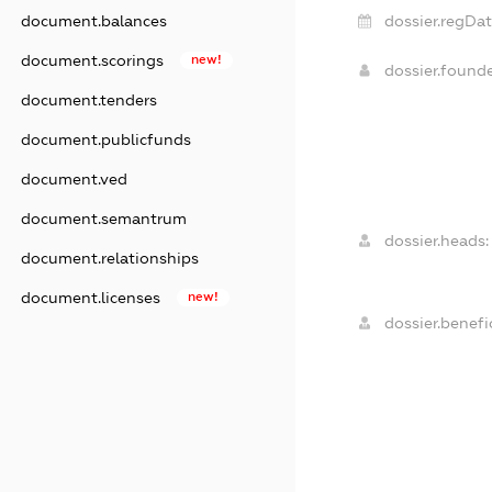
document.balances
dossier.regDat
document.scorings
new!
dossier.found
document.tenders
document.publicfunds
document.ved
document.semantrum
dossier.heads:
document.relationships
document.licenses
new!
dossier.benefic