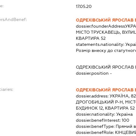
e:
17.05.20
ersAndBenef:
ОДРЕХІВСЬКИЙ ЯРОСЛАВ
dossier.founderAddress
УКРА
МІСТО ТРУСКАВЕЦЬ, ВУЛИЦ
КВАРТИРА 52
statements.nationality:
Укра
Розмір внеску до статутног
ОДРЕХІВСЬКИЙ ЯРОСЛАВ
dossier.position -
iaries:
ОДРЕХІВСЬКИЙ ЯРОСЛАВ
dossier.address:
УКРАЇНА, 8
ДРОГОБИЦЬКИЙ Р-Н, МІСТО
БУДИНОК 12, КВАРТИРА 52
dossier.nationality:
Україна
dossier.benefInterest:
100
dossier.benefType:
Прямий в
dossier.benefRole:
КІНЦЕВИ